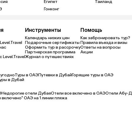
ссия
Египет
Таиланд
Э
Гонконг
ия
Инструменты
Помощь
Календарь низких цен
Как забронировать тур?
Level.Travel
Подарочные сертификаты
Правила въезда и визы
нас
Оформить тур в рассрочку
Ответы на вопросы
Партнерская программа
Акции
 Level.Travel
Журнал о путешествиях
 угодно
Туры в ОАЭ
Путевки в Дубай
Горящие туры в ОАЭ
уры в Дубай
Э
Недорогие отели Дубая
Отели все включено в ОАЭ
Отели Абу-
е включено" ОАЭ на 1 линии пляжа