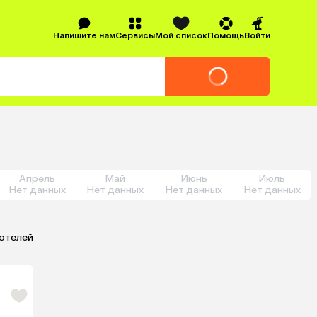
Напишите нам
Сервисы
Мой список
Помощь
Войти
Апрель
Май
Июнь
Июль
Нет данных
Нет данных
Нет данных
Нет данных
 отелей