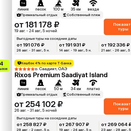
линия
песок
100 м
35 км
везде
Премиальный отдых
Собственный пляж
от 181 178 ₽
Показат
туры
19 авг. - 24 авг., 5 ночей
Выгодные туры на соседние даты
от 191 076 ₽
от 191 931 ₽
от 192 336 ₽
26 авг. - 31 авг., 5 н.
14 авг. - 19 авг., 5 н.
21 авг. - 26 авг., 5
.4
Кешбэк 4% по карте Т-Банка
о. Саадият, ОАЭ
зывов
Rixos Premium Saadiyat Island
линия
песок
50 м
34 км
платно
Премиальный отдых
Собственный пляж
от 254 102 ₽
Показат
туры
26 авг. - 31 авг., 5 ночей
Выгодные туры на соседние даты
от 258 827 ₽
от 267 907 ₽
от 269 064 
28 авг. - 2 сент., 5 н.
19 авг. - 24 авг., 5 н.
23 авг. - 28 авг., 5