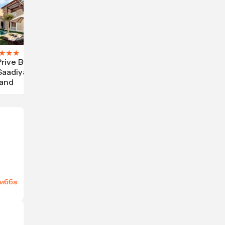
★
★
★
Prive By
Saadiyat
land
ибба
·