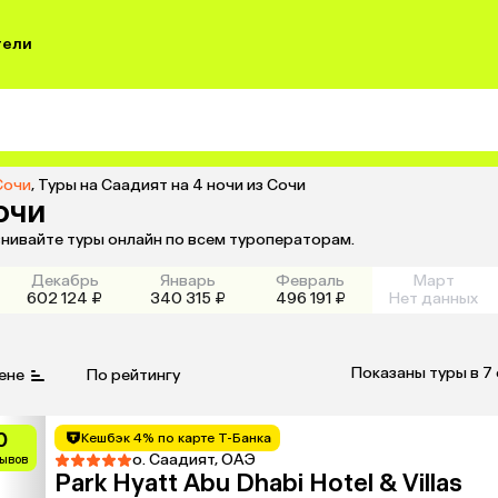
тели
Сочи
,
Туры на Саадият на 4 ночи из Сочи
очи
внивайте туры онлайн по всем туроператорам.
Декабрь
Январь
Февраль
Март
602 124 ₽
340 315 ₽
496 191 ₽
Нет данных
Показаны туры в 7
ене
По рейтингу
0
Кешбэк 4% по карте Т-Банка
о. Саадият, ОАЭ
зывов
Park Hyatt Abu Dhabi Hotel & Villas