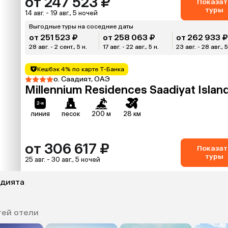
от 247 523 ₽
Показат
туры
14 авг. - 19 авг., 5 ночей
Выгодные туры на соседние даты
от 251 523 ₽
от 258 063 ₽
от 262 933 
28 авг. - 2 сент., 5 н.
17 авг. - 22 авг., 5 н.
23 авг. - 28 авг., 5
Кешбэк 4% по карте Т-Банка
о. Саадият, ОАЭ
Millennium Residences Saadiyat Islan
линия
песок
200 м
28 км
от 306 617 ₽
Показат
туры
25 авг. - 30 авг., 5 ночей
адията
тей отели