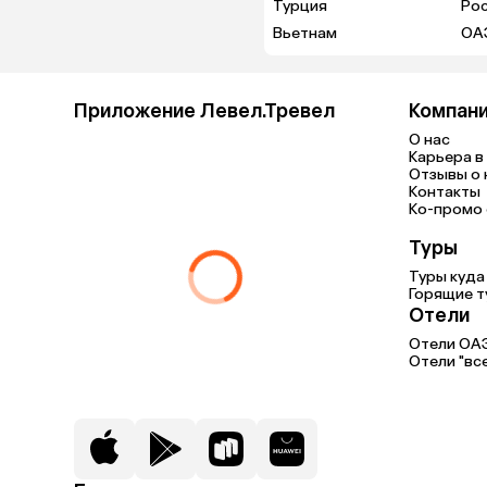
Турция
Ро
Вьетнам
ОА
Приложение Левел.Тревел
Компан
О нас
Карьера в 
Отзывы о 
Контакты
Ко-промо с
Туры
Туры куда
Горящие т
Отели
Отели ОА
Отели "вс