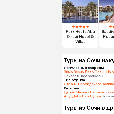
★
★
★
★
★
★
Park Hyatt Abu
Saadi
Dhabi Hotel &
Resor
Villas
Туры из Сочи на к
Популярные запросы
Зима
·
Весна
·
Лето
·
Осень
·
На 
Показать все запросы
Тип отдыха
Страны Персидского залив
Регионы
Дубай Марина
·
Рас-аль-Хай
Абу-Даби
·
Бар Дубай
·
Показа
Туры из Сочи в д