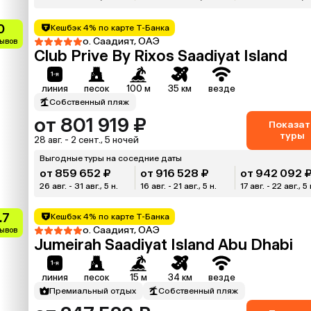
0
Кешбэк 4% по карте Т-Банка
о. Саадият, ОАЭ
зывов
Club Prive By Rixos Saadiyat Island
линия
песок
100 м
35 км
везде
Собственный пляж
от 801 919 ₽
Показат
туры
28 авг. - 2 сент., 5 ночей
Выгодные туры на соседние даты
от 859 652 ₽
от 916 528 ₽
от 942 092 
26 авг. - 31 авг., 5 н.
16 авг. - 21 авг., 5 н.
17 авг. - 22 авг., 5 
.7
Кешбэк 4% по карте Т-Банка
о. Саадият, ОАЭ
зывов
Jumeirah Saadiyat Island Abu Dhabi
линия
песок
15 м
34 км
везде
Премиальный отдых
Собственный пляж