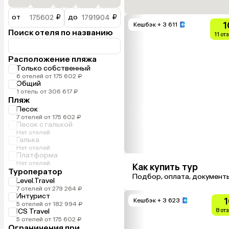
от
₽
до
₽
1
Кешбэк
+ 3 611
Поиск отеля по названию
11 от
Расположение пляжа
Только собственный
6 отелей от 175 602 ₽
Общий
1 отель от 306 617 ₽
Пляж
Песок
7 отелей от 175 602 ₽
Песок с галькой
Нет отелей
Галька
Нет отелей
Платформа
Нет отелей
Как купить тур
Туроператор
Подбор, оплата, документ
Level.Travel
7 отелей от 279 264 ₽
Интурист
1
Кешбэк
+ 3 623
5 отелей от 182 994 ₽
ICS Travel
8 от
5 отелей от 175 602 ₽
Ограничения при