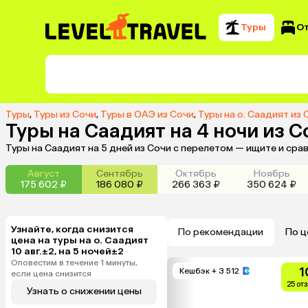
Туры
О
Туры
,
Туры из Сочи
,
Туры в ОАЭ из Сочи
,
Туры на о. Саадият из 
Туры на Саадият на 4 ночи из С
Туры на Саадият на 5 дней из Сочи с перелетом — ищите и сра
Август
Сентябрь
Октябрь
Ноябрь
175 602 ₽
186 080 ₽
266 363 ₽
350 624 ₽
Узнайте, когда снизится
По рекомендации
По ц
цена на туры на о. Саадият
10 авг.±2, на 5 ночей±2
Оповестим в течение 1 минуты,
1
Кешбэк
+ 3 512
если цена снизится
25 от
Узнать о снижении цены