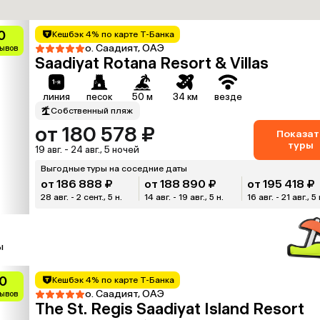
0
Кешбэк 4% по карте Т-Банка
о. Саадият, ОАЭ
зывов
Saadiyat Rotana Resort & Villas
линия
песок
50 м
34 км
везде
Собственный пляж
от 180 578 ₽
Показат
туры
19 авг. - 24 авг., 5 ночей
Выгодные туры на соседние даты
от 186 888 ₽
от 188 890 ₽
от 195 418 ₽
28 авг. - 2 сент., 5 н.
14 авг. - 19 авг., 5 н.
16 авг. - 21 авг., 5 
ы
0
Кешбэк 4% по карте Т-Банка
о. Саадият, ОАЭ
зывов
The St. Regis Saadiyat Island Resort