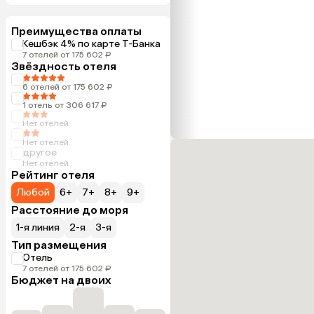
Преимущества оплаты
Кешбэк 4% по карте Т-Банка
7 отелей от 175 602 ₽
Звёздность отеля
6 отелей от 175 602 ₽
1 отель от 306 617 ₽
Нет отелей
Нет отелей
другое
Нет отелей
Рейтинг отеля
Любой
6+
7+
8+
9+
Расстояние до моря
1-я линия
2-я
3-я
Тип размещения
Отель
7 отелей от 175 602 ₽
Бюджет на двоих