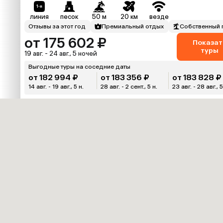
линия
песок
50 м
20 км
везде
Отзывы за этот год
Премиальный отдых
Собственный 
от 175 602 ₽
Показат
туры
19 авг. - 24 авг., 5 ночей
Выгодные туры на соседние даты
от 182 994 ₽
от 183 356 ₽
от 183 828 ₽
14 авг. - 19 авг., 5 н.
28 авг. - 2 сент., 5 н.
23 авг. - 28 авг., 5