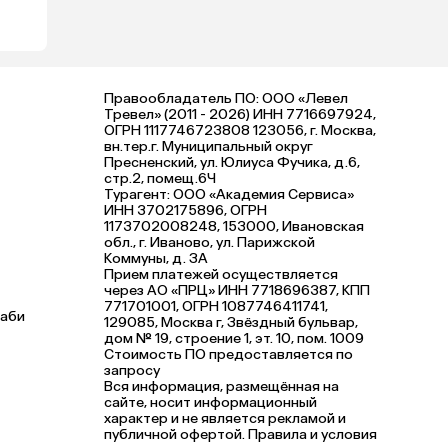
Правообладатель ПО: ООО «Левел
Тревел» (2011 - 2026) ИНН 7716697924,
ОГРН 1117746723808 123056, г. Москва,
вн.тер.г. Муниципальный округ
Пресненский, ул. Юлиуса Фучика, д.6,
стр.2, помещ.6Ч
Турагент: ООО «Академия Сервиса»
ИНН 3702175896, ОГРН
1173702008248, 153000, Ивановская
обл., г. Иваново, ул. Парижской
Коммуны, д. ЗА
Прием платежей осуществляется
через АО «ПРЦ» ИНН 7718696387, КПП
771701001, ОГРН 1087746411741,
Даби
129085, Москва г, Звёздный бульвар,
дом № 19, строение 1, эт. 10, пом. 1009
Стоимость ПО предоставляется по
запросу
Вся информация, размещённая на
сайте, носит информационный
характер и не является рекламой и
публичной офертой. Правила и условия