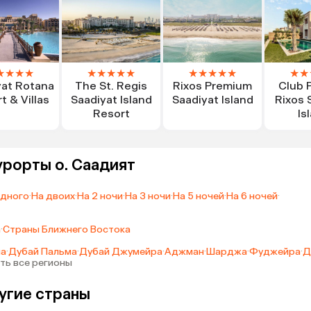
★
★
★
★
★
★
★
★
★
★
★
★
★
★
★
★
yat Rotana
The St. Regis
Rixos Premium
Club 
t & Villas
Saadiyat Island
Saadiyat Island
Rixos 
Resort
Is
урорты о. Саадият
одного
·
На двоих
·
На 2 ночи
·
На 3 ночи
·
На 5 ночей
·
На 6 ночей
·
а
·
Страны Ближнего Востока
ма
·
Дубай Пальма
·
Дубай Джумейра
·
Аджман
·
Шарджа
·
Фуджейра
·
Д
ть все регионы
ругие страны