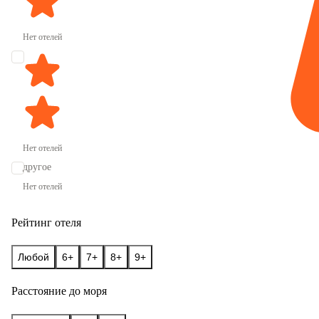
Нет отелей
Нет отелей
другое
Нет отелей
Рейтинг отеля
Любой
6+
7+
8+
9+
Расстояние до моря