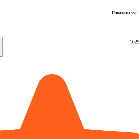
Показаны туры
10
2
а