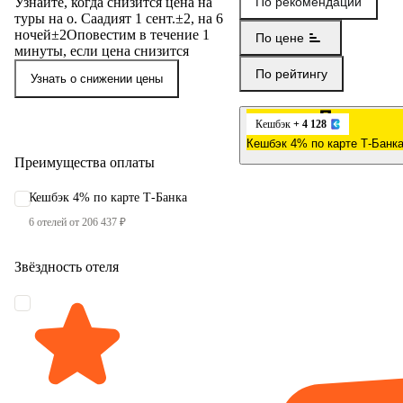
Узнайте, когда снизится цена на
По рекомендации
туры на о. Саадият 1 сент.±2, на 6
ночей±2
Оповестим в течение 1
По цене
минуты, если цена снизится
По рейтингу
Узнать о снижении цены
Кешбэк
+ 4 128
Кешбэк 4% по карте Т-Банк
Преимущества оплаты
Кешбэк 4% по карте Т-Банка
6 отелей от 206 437 ₽
Звёздность отеля