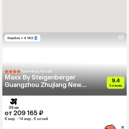
Кешбэк
+ 4 183
Гуанчжоу, Китай
Maxx By Steigenberger
9.4
Guangzhou Zhujiang New
3 отзыва
Town
39 км
от 209 165 ₽
6 мар. - 14 мар., 8 ночей