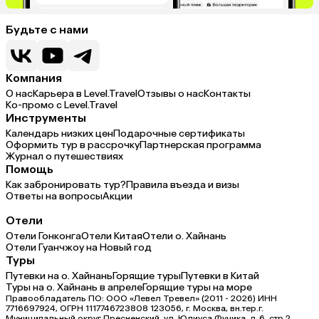
Будьте с нами
Компания
О нас
Карьера в Level.Travel
Отзывы о нас
Контакты
Ко-промо с Level.Travel
Инструменты
Календарь низких цен
Подарочные сертификаты
Оформить тур в рассрочку
Партнерская программа
Журнал о путешествиях
Помощь
Как забронировать тур?
Правила въезда и визы
Ответы на вопросы
Акции
Отели
Отели Гонконга
Отели Китая
Отели о. Хайнань
Отели Гуанчжоу на Новый год
Туры
Путевки на о. Хайнань
Горящие туры
Путевки в Китай
Туры на о. Хайнань в апреле
Горящие туры на море
Правообладатель ПО: ООО «Левел Тревел» (2011 - 2026) ИНН
7716697924, ОГРН 1117746723808 123056, г. Москва, вн.тер.г.
Муниципальный округ Пресненский, ул. Юлиуса Фучика, д.6, стр.2,