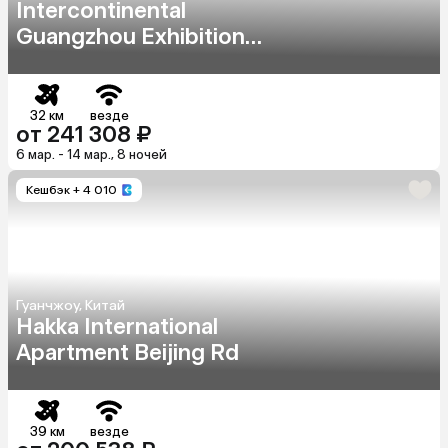
Intercontinental
Guangzhou Exhibition
Center, An Ihg Hotel
32 км
везде
от 241 308 ₽
6 мар. - 14 мар., 8 ночей
Кешбэк
+ 4 010
Гуанчжоу, Китай
Hakka International
Apartment Beijing Rd
39 км
везде