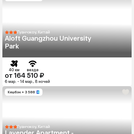
Гуанчжоу, Китай
Aloft Guangzhou University
Park
40 км
везде
от 164 510 ₽
6 мар. - 14 мар., 8 ночей
Кешбэк
+ 3 588
Гуанчжоу, Китай
Lavender Apartment -