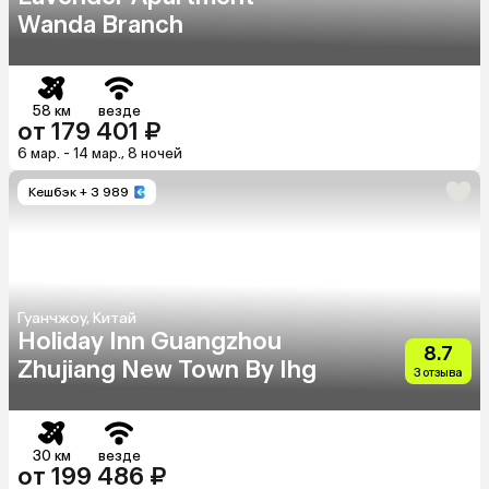
Wanda Branch
58 км
везде
от 179 401 ₽
6 мар. - 14 мар., 8 ночей
Кешбэк
+ 3 989
Гуанчжоу, Китай
Holiday Inn Guangzhou
8.7
Zhujiang New Town By Ihg
3 отзыва
30 км
везде
от 199 486 ₽