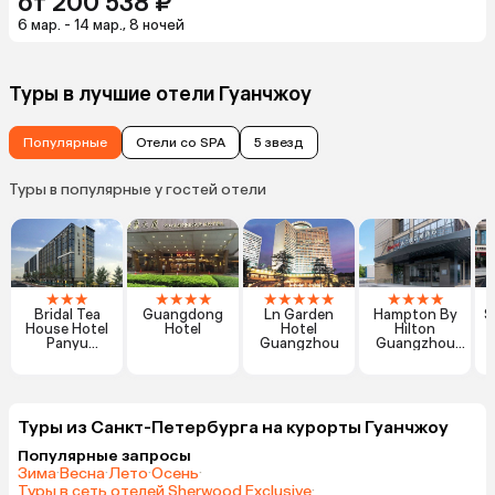
от 200 538 ₽
6 мар. - 14 мар., 8 ночей
Туры в лучшие отели Гуанчжоу
Популярные
Отели со SPA
5 звезд
Туры в популярные у гостей отели
★
★
★
★
★
★
★
★
★
★
★
★
★
★
★
★
Bridal Tea
Guangdong
Ln Garden
Hampton By
S
House Hotel
Hotel
Hotel
Hilton
Panyu
Guangzhou
Guangzhou
Guangzhou
Jinshazhou
Туры из Санкт-Петербурга на курорты Гуанчжоу
Популярные запросы
Зима
·
Весна
·
Лето
·
Осень
·
Туры в сеть отелей Sherwood Exclusive
·