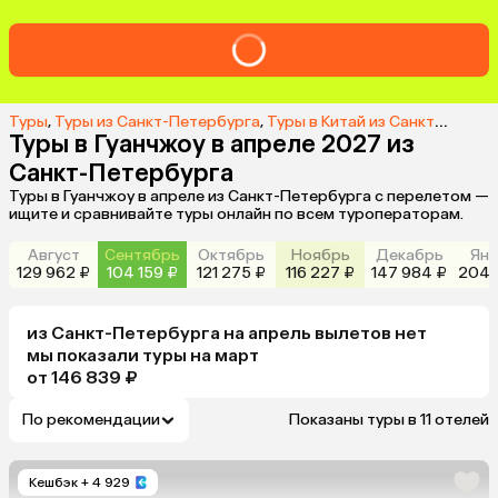
Туры
,
Туры из Санкт-Петербурга
,
Туры в Китай из Санкт-Петербурга
Туры в Гуанчжоу в апреле 2027 из
Санкт-Петербурга
Туры в Гуанчжоу в апреле из Санкт-Петербурга с перелетом —
ищите и сравнивайте туры онлайн по всем туроператорам.
Август
Сентябрь
Октябрь
Ноябрь
Декабрь
Янв
129 962 ₽
104 159 ₽
121 275 ₽
116 227 ₽
147 984 ₽
204 
из
Санкт-Петербурга
на апрель
вылетов нет
мы показали туры
на
март
от 146 839 ₽
По рекомендации
Показаны туры в 11 отелей
Кешбэк
+ 4 929