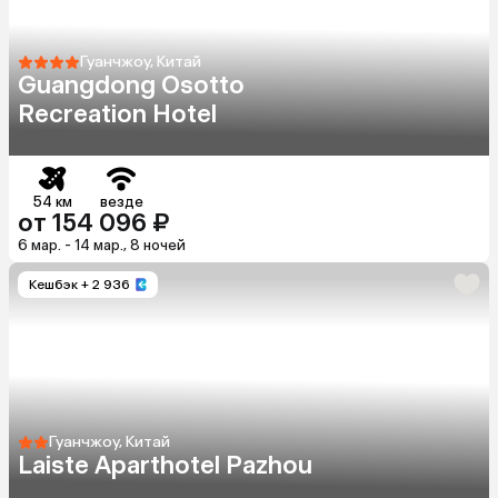
Гуанчжоу, Китай
Guangdong Osotto
Recreation Hotel
54 км
везде
от 154 096 ₽
6 мар. - 14 мар., 8 ночей
Кешбэк
+ 2 936
Гуанчжоу, Китай
Laiste Aparthotel Pazhou