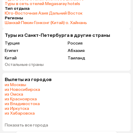
Туры в сеть отелей Megasaray hotels
Тип отдыха
Юго-Восточная Азия
·
Дальний Восток
Регионы
Шанхай
·
Пекин
·
Гонконг (Китай)
·
о. Хайнань
Туры из Санкт-Петербурга в другие страны
Турция
Россия
Египет
Абхазия
Китай
Таиланд
Остальные страны
Вьетнам
ОАЭ
Мальдивы
Тунис
Вылеты из городов
Грузия
Беларусь
из Москвы
Армения
Шри-Ланка
из Новосибирска
из Омска
Казахстан
Азербайджан
из Красноярска
Узбекистан
Индия
из Владивостока
из Иркутска
Сербия
Кипр
из Хабаровска
Катар
Киргизия
Иордания
Гонконг
Показать все города
Саудовская Аравия
Куба