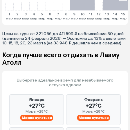
1
2
3
4
5
6
7
8
9
10
11
12
13
14
15
мар
мар
мар
мар
мар
мар
мар
мар
мар
мар
мар
мар
мар
мар
мар
м
Цены на туры от 321 056 до 411 599 ₽ на ближайшие 30 дней
(данные на 24 февраля 2026) — Экономия до 13% с вылетами
10, 15, 18, 20, 23 марта (на 33 948 ₽ дешевле чем в среднем)
Когда лучше всего отдыхать в Лааму
Атолл
Выберите идеальное время для незабываемого
отпуска вдвоем
Январь
Февраль
+27°C
+27°C
Море: +28°C
Море: +28°C
Можно купаться
Можно купаться