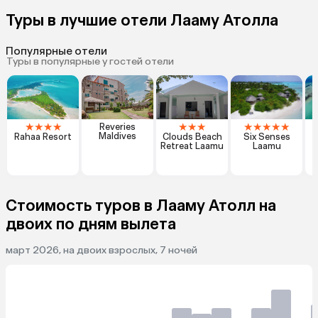
Туры в лучшие отели Лааму Атолла
Популярные отели
Туры в популярные у гостей отели
★
★
★
★
★
★
★
★
★
★
★
★
Reveries
T
Maldives
Rahaa Resort
Clouds Beach
Six Senses
Retreat Laamu
Laamu
Стоимость туров в Лааму Атолл на
двоих по дням вылета
март 2026, на двоих взрослых, 7 ночей