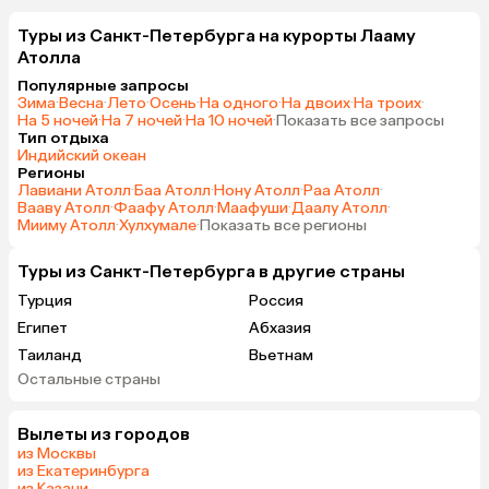
Туры из Санкт-Петербурга на курорты Лааму
Атолла
Популярные запросы
Зима
·
Весна
·
Лето
·
Осень
·
На одного
·
На двоих
·
На троих
·
На 5 ночей
·
На 7 ночей
·
На 10 ночей
·
Показать все запросы
Тип отдыха
Индийский океан
Регионы
Лавиани Атолл
·
Баа Атолл
·
Нону Атолл
·
Раа Атолл
·
Вааву Атолл
·
Фаафу Атолл
·
Маафуши
·
Даалу Атолл
·
Мииму Атолл
·
Хулхумале
·
Показать все регионы
Туры из Санкт-Петербурга в другие страны
Турция
Россия
Египет
Абхазия
Таиланд
Вьетнам
Остальные страны
ОАЭ
Мальдивы
Шри-Ланка
Индия
Вылеты из городов
Кипр
Гонконг
из Москвы
Куба
из Екатеринбурга
из Казани