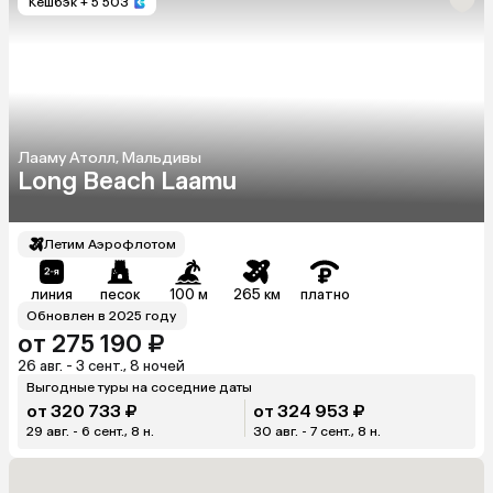
Кешбэк
+ 5 503
Лааму Атолл, Мальдивы
Long Beach Laamu
Летим Аэрофлотом
линия
песок
100 м
265 км
платно
Обновлен в 2025 году
от 275 190 ₽
26 авг. - 3 сент., 8 ночей
Выгодные туры на соседние даты
от 320 733 ₽
от 324 953 ₽
29 авг. - 6 сент., 8 н.
30 авг. - 7 сент., 8 н.