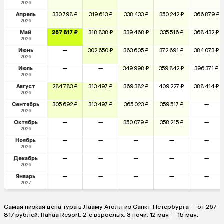
2026
Апрель
330 798 ₽
319 613 ₽
338 433 ₽
350 242 ₽
366 879 ₽
2026
Май
267 817 ₽
318 838 ₽
339 468 ₽
335 516 ₽
368 432 ₽
2026
Июнь
—
302 650 ₽
363 605 ₽
372 691 ₽
384 073 ₽
2026
Июль
—
—
349 998 ₽
359 842 ₽
396 371 ₽
2026
Август
284 783 ₽
313 497 ₽
369 382 ₽
409 227 ₽
388 414 ₽
2026
Сентябрь
305 692 ₽
313 497 ₽
365 023 ₽
359 517 ₽
—
2026
Октябрь
—
—
350 079 ₽
358 215 ₽
—
2026
Ноябрь
—
—
—
—
—
2026
Декабрь
—
—
—
—
—
2026
Январь
—
—
—
—
—
2027
Самая низкая цена тура в Лааму Атолл из Санкт-Петербурга — от 267
817 рублей, Rahaa Resort, 2-е взрослых, 3 ночи, 12 мая — 15 мая.