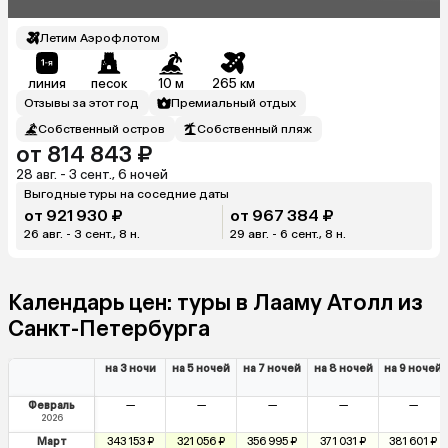
Летим Аэрофлотом
линия
песок
10 м
265 км
Отзывы за этот год
Премиальный отдых
Собственный остров
Собственный пляж
от 814 843 ₽
28 авг. - 3 сент., 6 ночей
Выгодные туры на соседние даты
от 921 930 ₽
от 967 384 ₽
26 авг. - 3 сент., 8 н.
29 авг. - 6 сент., 8 н.
Календарь цен: туры в Лааму Атолл из
Санкт-Петербурга
на 3 ночи
на 5 ночей
на 7 ночей
на 8 ночей
на 9 ночей
Февраль
—
—
—
—
—
2026
Март
343 153 ₽
321 056 ₽
356 995 ₽
371 031 ₽
381 601 ₽