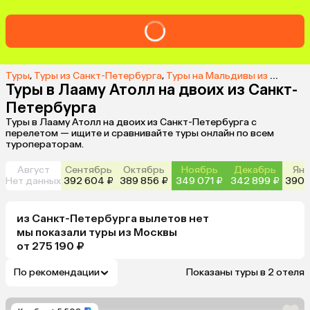
Туры
,
Туры из Санкт-Петербурга
,
Туры на Мальдивы из Санкт-Петербурга
Туры в Лааму Атолл на двоих из Санкт-
Петербурга
Туры в Лааму Атолл на двоих из Санкт-Петербурга с
перелетом — ищите и сравнивайте туры онлайн по всем
туроператорам.
Август
Сентябрь
Октябрь
Ноябрь
Декабрь
Янв
Нет данных
392 604 ₽
389 856 ₽
349 071 ₽
342 899 ₽
390 
из
Санкт-Петербурга
вылетов нет
мы показали туры
из
Москвы
от 275 190 ₽
По рекомендации
Показаны туры в 2 отеля