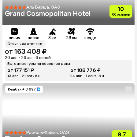
Аль Барша, ОАЭ
10
Grand Cosmopolitan Hotel
66 отзывов
линия
песок
3 км
26 км
везде
Отзывы за этот год
от 163 408 ₽
20 авг. - 26 авг., 6 ночей
Выгодные туры на соседние даты
от 177 151 ₽
от 188 776 ₽
13 авг. - 21 авг., 8 н.
24 авг. - 1 сент., 8 н.
Кешбэк
+ 3 697
Рас-аль-Хайма, ОАЭ
9.7