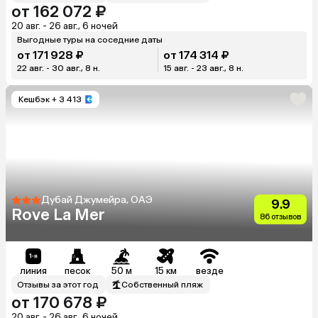
от 162 072 ₽
20 авг. - 26 авг., 6 ночей
Выгодные туры на соседние даты
от 171 928 ₽
от 174 314 ₽
22 авг. - 30 авг., 8 н.
15 авг. - 23 авг., 8 н.
Кешбэк
+ 3 413
Дубай Джумейра, ОАЭ
9.9
Rove La Mer
86 отзывов
линия
песок
50 м
15 км
везде
Отзывы за этот год
Собственный пляж
от 170 678 ₽
20 авг. - 26 авг., 6 ночей