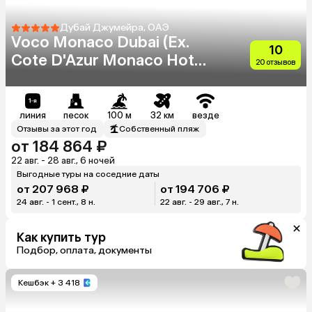
Дубай Джумейра, ОАЭ
Voco Monaco Dubai (Ex.
10
Cote D'Azur Monaco Hotel)
20 отзывов
(Adults Only 18+)
линия
песок
100 м
32 км
везде
Отзывы за этот год
Собственный пляж
от 184 864 ₽
22 авг. - 28 авг., 6 ночей
Выгодные туры на соседние даты
от 207 968 ₽
от 194 706 ₽
24 авг. - 1 сент., 8 н.
22 авг. - 29 авг., 7 н.
Как купить тур
Подбор, оплата, документы
Кешбэк
+ 3 418