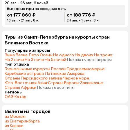
20 авг. - 26 авг., 6 ночей
Выгодные туры на соседние даты
от 177 860 ₽
от 188 776 ₽
13 авг. - 21 авг., 8 н.
24 авг. - 1 сент., 8 н.
Туры из Санкт-Петербурга на курорты стран
Ближнего Востока
Популярные запросы
Зима
·
Весна
·
Лето
·
Осень
·
На одного
·
На двоих
·
На троих
·
На 2 ночи
·
На 3 ночи
·
На 5 ночей
·
Показать все запросы
Тип отдыха
Горнолыжные курорты России
·
Средиземноморье
·
Карибские острова
·
Латинская Америка
·
Страны Персидского залива
·
Черное море
·
Юго-Восточная Азия
·
Страны Европы
·
Закавказье
·
Страны Африки
·
Показать все типы
Регионы
ОАЭ
·
Катар
Вылеты из городов
из Москвы
из Екатеринбурга
из Казани