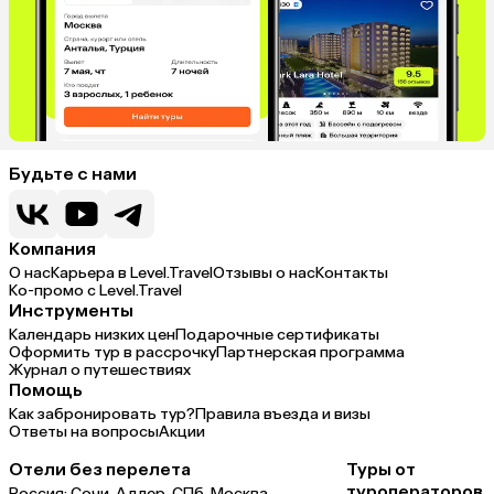
Будьте с нами
Компания
О нас
Карьера в Level.Travel
Отзывы о нас
Контакты
Ко-промо с Level.Travel
Инструменты
Календарь низких цен
Подарочные сертификаты
Оформить тур в рассрочку
Партнерская программа
Журнал о путешествиях
Помощь
Как забронировать тур?
Правила въезда и визы
Ответы на вопросы
Акции
Отели без перелета
Туры от
туроператоров
Россия:
Сочи,
Адлер,
СПб,
Москва