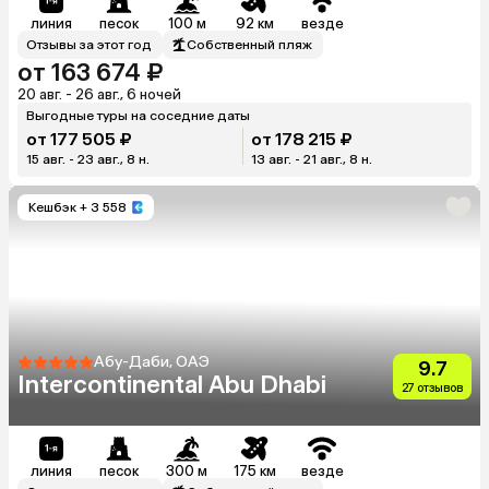
линия
песок
100 м
92 км
везде
Отзывы за этот год
Собственный пляж
от 163 674 ₽
20 авг. - 26 авг., 6 ночей
Выгодные туры на соседние даты
от 177 505 ₽
от 178 215 ₽
15 авг. - 23 авг., 8 н.
13 авг. - 21 авг., 8 н.
Кешбэк
+ 3 558
Абу-Даби, ОАЭ
9.7
Intercontinental Abu Dhabi
27 отзывов
линия
песок
300 м
175 км
везде