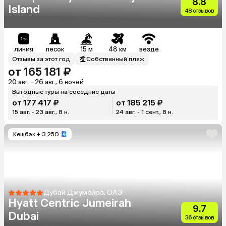
8.8
Island
48 отзывов
линия
песок
15 м
48 км
везде
Отзывы за этот год
Собственный пляж
от 165 181 ₽
20 авг. - 26 авг., 6 ночей
Выгодные туры на соседние даты
от 177 417 ₽
от 185 215 ₽
15 авг. - 23 авг., 8 н.
24 авг. - 1 сент., 8 н.
Кешбэк
+ 3 250
Дубай Джумейра, ОАЭ
Hyatt Centric Jumeirah
9.7
Dubai
36 отзывов