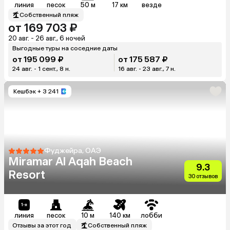
линия
песок
50 м
17 км
везде
Собственный пляж
от 169 703 ₽
20 авг. - 26 авг., 6 ночей
Выгодные туры на соседние даты
от 195 099 ₽
от 175 587 ₽
24 авг. - 1 сент., 8 н.
16 авг. - 23 авг., 7 н.
Кешбэк
+ 3 241
Фуджейра, ОАЭ
Miramar Al Aqah Beach
9.3
Resort
30 отзывов
линия
песок
10 м
140 км
лобби
Отзывы за этот год
Собственный пляж