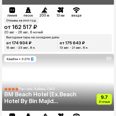
линия
песок
200 м
13 км
везде
Отзывы за этот год
от 162 517 ₽
20 авг. - 26 авг., 6 ночей
Выгодные туры на соседние даты
от 174 934 ₽
от 175 643 ₽
15 авг. - 23 авг., 8 н.
13 авг. - 21 авг., 8 н.
Кешбэк
+ 3 273
Рас-аль-Хайма, ОАЭ
BM Beach Hotel (Ex.Beach
9.7
Hotel By Bin Majid
21 отзыв
Hotels&Resorts)