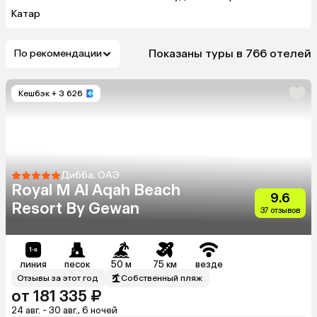
Катар
Показаны туры в 766 отелей
По рекомендации
Кешбэк
+ 3 626
Дибба, ОАЭ
Royal M Al Aqah Beach
9.6
Resort By Gewan
37 отзывов
линия
песок
50 м
75 км
везде
Отзывы за этот год
Собственный пляж
от 181 335 ₽
24 авг. - 30 авг., 6 ночей