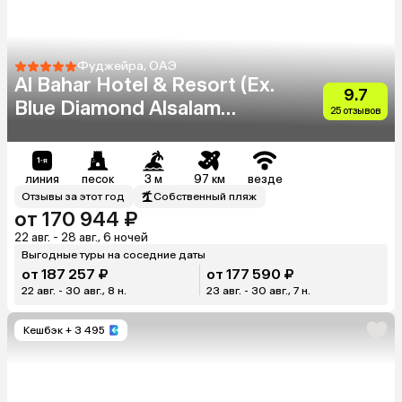
Фуджейра, ОАЭ
Al Bahar Hotel & Resort (Ex.
9.7
Blue Diamond Alsalam
25 отзывов
Resort)
линия
песок
3 м
97 км
везде
Отзывы за этот год
Собственный пляж
от 170 944 ₽
22 авг. - 28 авг., 6 ночей
Выгодные туры на соседние даты
от 187 257 ₽
от 177 590 ₽
22 авг. - 30 авг., 8 н.
23 авг. - 30 авг., 7 н.
Кешбэк
+ 3 495