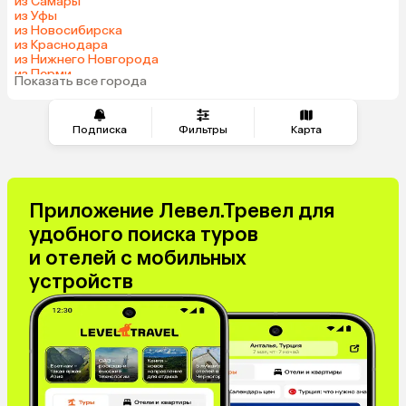
из Самары
из Уфы
из Новосибирска
из Краснодара
из Нижнего Новгорода
из Перми
Показать все города
из Сочи
Подписка
Фильтры
Карта
Приложение Левел.Тревел для
удобного поиска туров
и отелей с мобильных
устройств