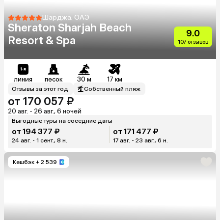
Шарджа, ОАЭ
Sheraton Sharjah Beach
9.0
Resort & Spa
107 отзывов
линия
песок
30 м
17 км
Отзывы за этот год
Собственный пляж
от 170 057 ₽
20 авг. - 26 авг., 6 ночей
Выгодные туры на соседние даты
от 194 377 ₽
от 171 477 ₽
24 авг. - 1 сент., 8 н.
17 авг. - 23 авг., 6 н.
Кешбэк
+ 2 539