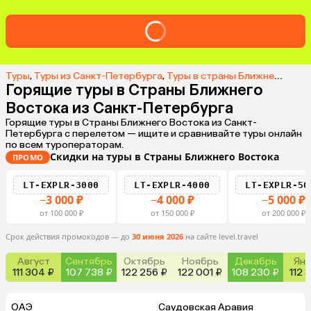
Туры
,
Туры из Санкт-Петербурга
,
Туры в страны Ближнего Востока из Санкт-Петербурга
Горящие туры в Страны Ближнего
Востока из Санкт-Петербурга
Горящие туры в Страны Ближнего Востока из Санкт-
Петербурга с перелетом — ищите и сравнивайте туры онлайн
по всем туроператорам.
Скидки на туры в Страны Ближнего Востока
ПРОМО
LT-EXPLR-3000
LT-EXPLR-4000
LT-EXPLR-50
−3 000 ₽
−4 000 ₽
−5 000 ₽
от 100 000 ₽
от 150 000 ₽
от 200 000 ₽
Срок действия промокодов — до
30 июня 2026
на сайте level.travel
Август
Сентябрь
Октябрь
Ноябрь
Декабрь
Янв
111 304 ₽
107 738 ₽
122 256 ₽
122 001 ₽
108 230 ₽
112 
ОАЭ
Саудовская Аравия