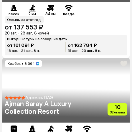
песок
2 км
34 км
везде
Отзывы за этот год
от 137 553 ₽
20 авг. - 28 авг., 8 ночей
Выгодные туры на соседние даты
от 161 091 ₽
от 162 784 ₽
13 авг. - 21 авг., 8 н.
15 авг. - 23 авг., 8 н.
Кешбэк
+ 3 394
Аджман, ОАЭ
Ajman Saray A Luxury
10
Collection Resort
32 отзыва