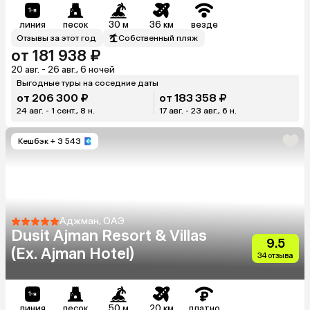
линия
песок
30 м
36 км
везде
Отзывы за этот год
Собственный пляж
от 181 938 ₽
20 авг. - 26 авг., 6 ночей
Выгодные туры на соседние даты
от 206 300 ₽
от 183 358 ₽
24 авг. - 1 сент., 8 н.
17 авг. - 23 авг., 6 н.
Кешбэк
+ 3 543
Аджман, ОАЭ
Dusit Ajman Resort & Villas
9.5
(Ex. Ajman Hotel)
34 отзыва
линия
песок
50 м
20 км
платно