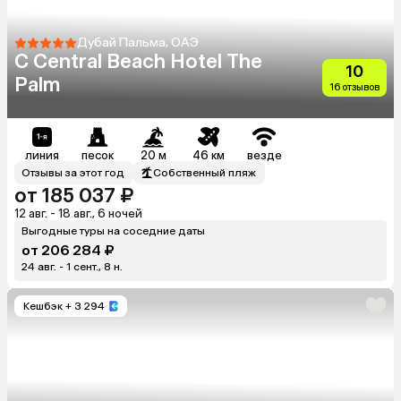
Дубай Пальма, ОАЭ
C Central Beach Hotel The
10
Palm
16 отзывов
линия
песок
20 м
46 км
везде
Отзывы за этот год
Собственный пляж
от 185 037 ₽
12 авг. - 18 авг., 6 ночей
Выгодные туры на соседние даты
от 206 284 ₽
24 авг. - 1 сент., 8 н.
Кешбэк
+ 3 294