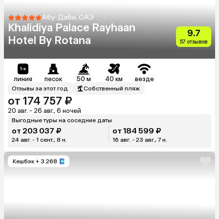
Абу-Даби, ОАЭ
Khalidiya Palace Rayhaan
9.7
Hotel By Rotana
57 отзывов
линия
песок
50 м
40 км
везде
Отзывы за этот год
Собственный пляж
от 174 757 ₽
20 авг. - 26 авг., 6 ночей
Выгодные туры на соседние даты
от 203 037 ₽
от 184 599 ₽
24 авг. - 1 сент., 8 н.
16 авг. - 23 авг., 7 н.
Кешбэк
+ 3 268