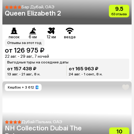
Бар Дубай, ОАЭ
9.5
Queen Elizabeth 2
63 отзыва
песок
6 км
12 км
везде
Отзывы за этот год
от 126 975 ₽
22 авг. - 29 авг., 7 ночей
Выгодные туры на соседние даты
от 157 438 ₽
от 165 963 ₽
13 авг. - 21 авг., 8 н.
24 авг. - 1 сент., 8 н.
Кешбэк
+ 3 612
Дубай Пальма, ОАЭ
NH Collection Dubai The
10