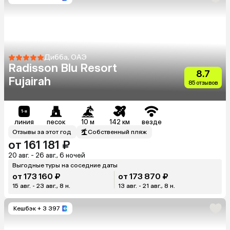
Дибба, ОАЭ
Radisson Blu Resort
8.7
Fujairah
85 отзывов
линия
песок
10 м
142 км
везде
Отзывы за этот год
Собственный пляж
от 161 181 ₽
20 авг. - 26 авг., 6 ночей
Выгодные туры на соседние даты
от 173 160 ₽
от 173 870 ₽
15 авг. - 23 авг., 8 н.
13 авг. - 21 авг., 8 н.
Кешбэк
+ 3 397