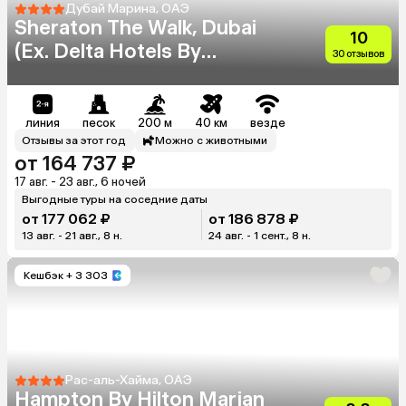
Дубай Марина, ОАЭ
Sheraton The Walk, Dubai
10
(Ex. Delta Hotels By
30 отзывов
Marriott)
линия
песок
200 м
40 км
везде
Отзывы за этот год
Можно с животными
от 164 737 ₽
17 авг. - 23 авг., 6 ночей
Выгодные туры на соседние даты
от 177 062 ₽
от 186 878 ₽
13 авг. - 21 авг., 8 н.
24 авг. - 1 сент., 8 н.
Кешбэк
+ 3 303
Рас-аль-Хайма, ОАЭ
Hampton By Hilton Marjan