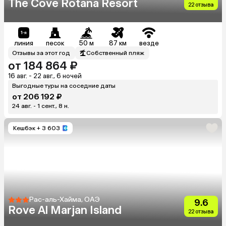
The Cove Rotana Resort
22 отзыва
линия
песок
50 м
87 км
везде
Отзывы за этот год
Собственный пляж
от 184 864 ₽
16 авг. - 22 авг., 6 ночей
Выгодные туры на соседние даты
от 206 192 ₽
24 авг. - 1 сент., 8 н.
Кешбэк
+ 3 603
Рас-аль-Хайма, ОАЭ
9.6
Rove Al Marjan Island
22 отзыва