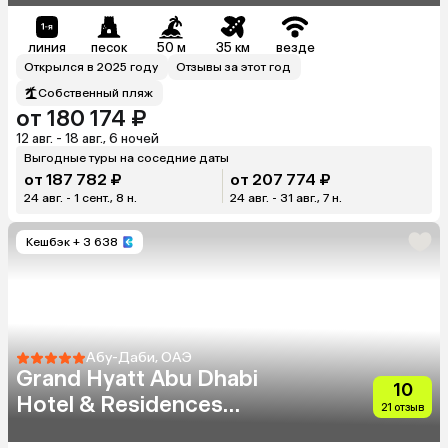
линия
песок
50 м
35 км
везде
Открылся в 2025 году
Отзывы за этот год
Собственный пляж
от 180 174 ₽
12 авг. - 18 авг., 6 ночей
Выгодные туры на соседние даты
от 187 782 ₽
от 207 774 ₽
24 авг. - 1 сент., 8 н.
24 авг. - 31 авг., 7 н.
Кешбэк
+ 3 638
Абу-Даби, ОАЭ
Grand Hyatt Abu Dhabi
10
Hotel & Residences
21 отзыв
Emirates Pearl