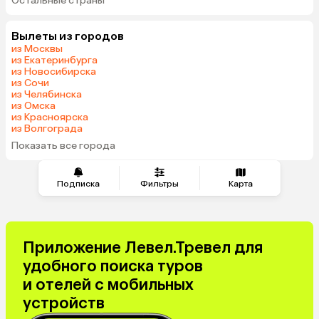
Остальные страны
ОАЭ
Мальдивы
Шри-Ланка
Индия
Вылеты из городов
Кипр
Гонконг
из Москвы
Саудовская Аравия
Куба
из Екатеринбурга
из Новосибирска
из Сочи
из Челябинска
из Омска
из Красноярска
из Волгограда
Показать все города
Подписка
Фильтры
Карта
Приложение Левел.Тревел для
удобного поиска туров
и отелей с мобильных
устройств