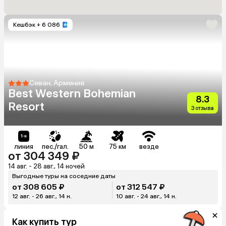
Кешбэк
+ 6 086
Севан, Армения
Best Western Bohemian
8.3
Resort
3 отзыва
линия
пес./гал.
50 м
75 км
везде
от 304 349 ₽
14 авг. - 28 авг., 14 ночей
Выгодные туры на соседние даты
от 308 605 ₽
от 312 547 ₽
12 авг. - 26 авг., 14 н.
10 авг. - 24 авг., 14 н.
Как купить тур