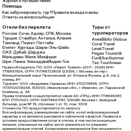
Журнал о путешествиях
Помощь
Как забронировать тур?
Правила въезда и визы
Ответы на вопросы
Акции
Отели без перелета
Туры от
туроператоров
Россия:
Сочи,
Адлер,
СПб,
Москва
Турция:
Стамбул,
Анталья,
Алания
Anex
Biblio Globus
Таиланд:
Пхукет,
Паттайя
Coral Travel
Египет:
Хургада,
Шарм-Эль-Шейх
Level.Travel
ОАЭ:
Дубай,
Шарджа
Pegas Touristik
Мальдивы:
Мале,
Маафуши
Fun&Sun
Sunmar
Шри-Ланка:
Хиккадува
Индия:
Гоа
Tez Tour
Алеан
Правообладатель ПО: ООО «Левел Тревел» (2011 - 2026) ИНН
7716697924, ОГРН 1117746723808 123056, г. Москва, вн.тер.г.
Муниципальный округ Пресненский, ул. Юлиуса Фучика, д.6, стр.2,
помещ.6Ч
Турагент: ООО «Академия Сервиса» ИНН 3702175896, ОГРН
1173702008248, 153000, Ивановская обл., г. Иваново, ул. Парижской
Коммуны, д. ЗА
Прием платежей осуществляется через АО «ПРЦ» ИНН 7718696387,
КПП 771701001, ОГРН 1087746411741, 129085, Москва г, Звёздный
бульвар, дом № 19, строение 1, эт. 10, пом. 1009
Стоимость ПО предоставляется по запросу
Вся информация, размещённая на сайте, носит информационный
характер и не является рекламой и публичной офертой. Правила и
условия предоставления услуг в отелях, в том числе концепция
питания, описанные на сайте, могут изменяться по решению
администрации отелей. Копирование материалов без письменного