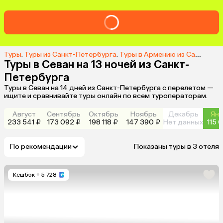
Туры
,
Туры из Санкт-Петербурга
,
Туры в Армению из Санкт-Петербурга
Туры в Севан на 13 ночей из Санкт-
Петербурга
Туры в Севан на 14 дней из Санкт-Петербурга с перелетом —
ищите и сравнивайте туры онлайн по всем туроператорам.
Август
Сентябрь
Октябрь
Ноябрь
Декабрь
Янв
233 541 ₽
173 092 ₽
198 118 ₽
147 390 ₽
Нет данных
115 
По рекомендации
Показаны туры в 3 отеля
Кешбэк
+ 5 728