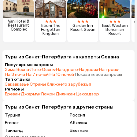
★
★
★
★
★
★
★
★
★
Van Hotel &
A
Restaurant
Etiuni The
Garden Inn
Best Western
Complex
Forgotten
Resort Sevan
Bohemian
Kingdom
Resort
Туры из Санкт-Петербурга на курорты Севана
Популярные запросы
Зима
·
Весна
·
Лето
·
Осень
·
На одного
·
На двоих
·
На троих
·
На 3 ночи
·
На 7 ночей
·
На 10 ночей
·
Показать все запросы
Тип отдыха
Закавказье
·
Страны ближнего зарубежья
Регионы
Ереван
·
Джермук
·
Гюмри
·
Дилижан
·
Цахкадзор
Туры из Санкт-Петербурга в другие страны
Турция
Россия
Египет
Абхазия
Таиланд
Вьетнам