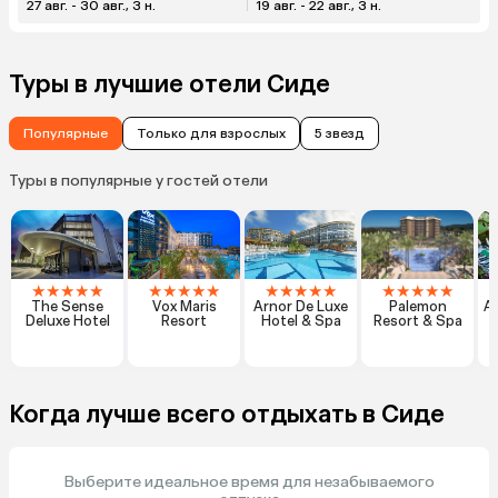
27 авг. - 30 авг., 3 н.
19 авг. - 22 авг., 3 н.
Туры в лучшие отели Сиде
Популярные
Только для взрослых
5 звезд
Туры в популярные у гостей отели
★
★
★
★
★
★
★
★
★
★
★
★
★
★
★
★
★
★
★
★
The Sense
Vox Maris
Arnor De Luxe
Palemon
Al
Deluxe Hotel
Resort
Hotel & Spa
Resort & Spa
Когда лучше всего отдыхать в Сиде
Выберите идеальное время для незабываемого