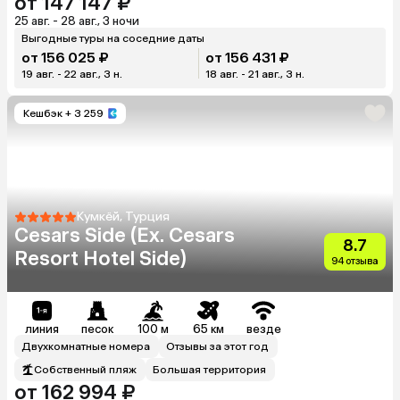
от 147 147 ₽
25 авг. - 28 авг., 3 ночи
Выгодные туры на соседние даты
от 156 025 ₽
от 156 431 ₽
19 авг. - 22 авг., 3 н.
18 авг. - 21 авг., 3 н.
Кешбэк
+ 3 259
Кумкёй, Турция
Cesars Side (Ex. Cesars
8.7
Resort Hotel Side)
94 отзыва
линия
песок
100 м
65 км
везде
Двухкомнатные номера
Отзывы за этот год
Собственный пляж
Большая территория
от 162 994 ₽