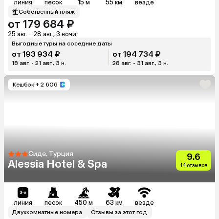
линия
песок
15 м
55 км
везде
Собственный пляж
от 179 684 ₽
25 авг. - 28 авг., 3 ночи
Выгодные туры на соседние даты
от 193 934 ₽
от 194 734 ₽
18 авг. - 21 авг., 3 н.
28 авг. - 31 авг., 3 н.
Кешбэк
+ 2 606
Сиде, Турция
9.6
Alessia Hotel & Spa
14 отзывов
линия
песок
450 м
63 км
везде
Двухкомнатные номера
Отзывы за этот год