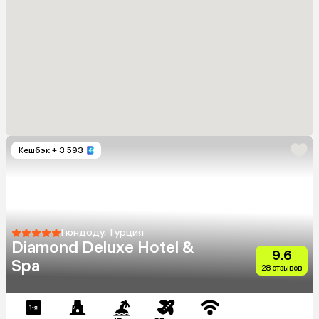
Кешбэк
+ 3 593
Гюндоду, Турция
Diamond Deluxe Hotel &
9.6
Spa
28 отзывов