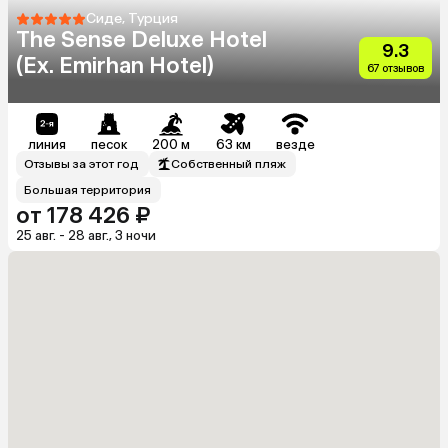
Сиде, Турция
The Sense Deluxe Hotel
9.3
(Ex. Emirhan Hotel)
67 отзывов
линия
песок
200 м
63 км
везде
Отзывы за этот год
Собственный пляж
Большая территория
от 178 426 ₽
25 авг. - 28 авг., 3 ночи