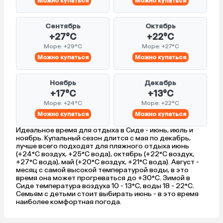
Можно купаться
Можно купаться
Сентябрь
Октябрь
+27°C
+22°C
Море: +29°C
Море: +27°C
Можно купаться
Можно купаться
Ноябрь
Декабрь
+17°C
+13°C
Море: +24°C
Море: +22°C
Можно купаться
Можно купаться
Идеальное время для отдыха в Сиде - июнь, июль и
ноябрь. Купальный сезон длится с мая по декабрь,
лучше всего подходят для пляжного отдыха июнь
(+24°C воздух, +25°C вода), октябрь (+22°C воздух,
+27°C вода), май (+20°C воздух, +21°C вода). Август -
месяц с самой высокой температурой воды, в это
время она может прогреваться до +30°C. Зимой в
Сиде температура воздуха 10 - 13°C, воды 18 - 22°C.
Семьям с детьми стоит выбирать июнь - в это время
наиболее комфортная погода.