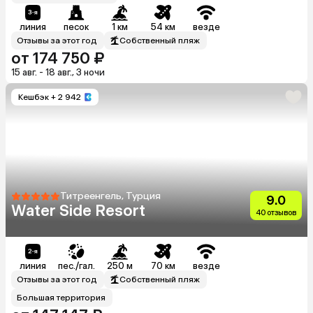
линия
песок
1 км
54 км
везде
Отзывы за этот год
Собственный пляж
от 174 750 ₽
15 авг. - 18 авг., 3 ночи
Кешбэк
+ 2 942
Титреенгель, Турция
9.0
Water Side Resort
40 отзывов
линия
пес./гал.
250 м
70 км
везде
Отзывы за этот год
Собственный пляж
Большая территория