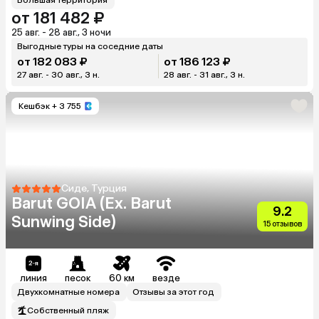
от 181 482 ₽
25 авг. - 28 авг., 3 ночи
Выгодные туры на соседние даты
от 182 083 ₽
от 186 123 ₽
27 авг. - 30 авг., 3 н.
28 авг. - 31 авг., 3 н.
Кешбэк
+ 3 755
Сиде, Турция
Barut GOIA (Ex. Barut
9.2
Sunwing Side)
15 отзывов
линия
песок
60 км
везде
Двухкомнатные номера
Отзывы за этот год
Собственный пляж