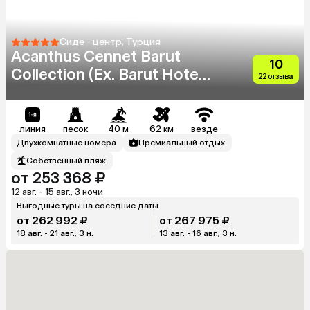
Сиде - центр, Турция
Acanthus Cennet Barut
10
Collection (Ex. Barut Hotels
22 отзыва
Cennet & Acanthus)
линия
песок
40 м
62 км
везде
Двухкомнатные номера
Премиальный отдых
Собственный пляж
от 253 368 ₽
12 авг. - 15 авг., 3 ночи
Выгодные туры на соседние даты
от 262 992 ₽
от 267 975 ₽
18 авг. - 21 авг., 3 н.
13 авг. - 16 авг., 3 н.