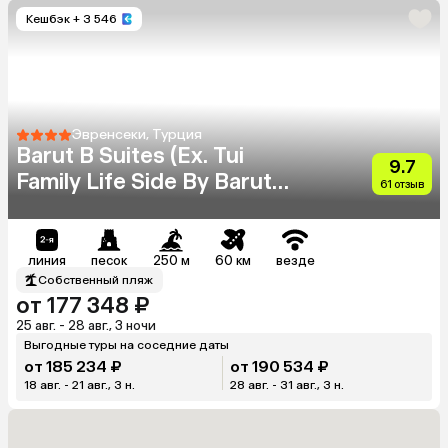
Кешбэк
+ 3 546
Эвренсеки, Турция
Barut B Suites (Ex. Tui
9.7
Family Life Side By Barut
61 отзыв
Hotels)
линия
песок
250 м
60 км
везде
Собственный пляж
от 177 348 ₽
25 авг. - 28 авг., 3 ночи
Выгодные туры на соседние даты
от 185 234 ₽
от 190 534 ₽
18 авг. - 21 авг., 3 н.
28 авг. - 31 авг., 3 н.