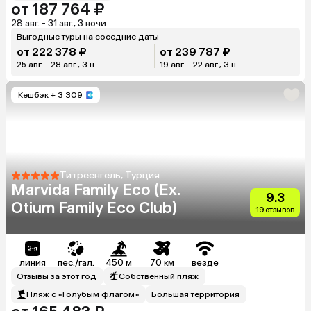
от 187 764 ₽
28 авг. - 31 авг., 3 ночи
Выгодные туры на соседние даты
от 222 378 ₽
от 239 787 ₽
25 авг. - 28 авг., 3 н.
19 авг. - 22 авг., 3 н.
Кешбэк
+ 3 309
Титреенгель, Турция
Marvida Family Eco (Ex.
9.3
Otium Family Eco Club)
19 отзывов
линия
пес./гал.
450 м
70 км
везде
Отзывы за этот год
Собственный пляж
Пляж с «Голубым флагом»
Большая территория