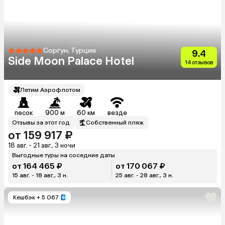
Соргун, Турция
9.4
Side Moon Palace Hotel
14 отзывов
Летим Аэрофлотом
песок
900 м
60 км
везде
Отзывы за этот год
Собственный пляж
от 159 917 ₽
18 авг. - 21 авг., 3 ночи
Выгодные туры на соседние даты
от 164 465 ₽
от 170 067 ₽
15 авг. - 18 авг., 3 н.
25 авг. - 28 авг., 3 н.
Кешбэк
+ 5 067