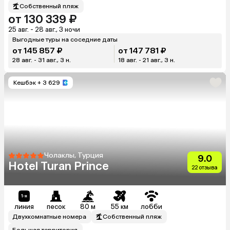
Собственный пляж
от 130 339 ₽
25 авг. - 28 авг., 3 ночи
Выгодные туры на соседние даты
от 145 857 ₽
от 147 781 ₽
28 авг. - 31 авг., 3 н.
18 авг. - 21 авг., 3 н.
Кешбэк
+ 3 629
Чолаклы, Турция
9.0
Hotel Turan Prince
22 отзыва
линия
песок
80 м
55 км
лобби
Двухкомнатные номера
Собственный пляж
Большая территория