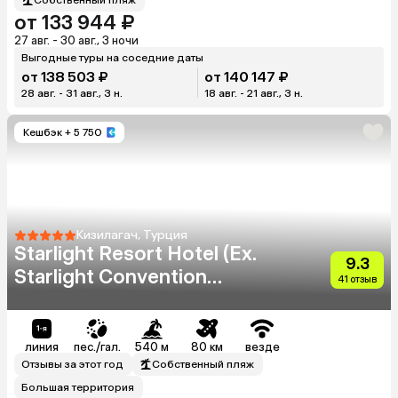
от 133 944 ₽
27 авг. - 30 авг., 3 ночи
Выгодные туры на соседние даты
от 138 503 ₽
от 140 147 ₽
28 авг. - 31 авг., 3 н.
18 авг. - 21 авг., 3 н.
Кешбэк
+ 5 750
Кизилагач, Турция
Starlight Resort Hotel (Ex.
9.3
Starlight Convention
41 отзыв
Center Thalasso & Spa)
линия
пес./гал.
540 м
80 км
везде
Отзывы за этот год
Собственный пляж
Большая территория