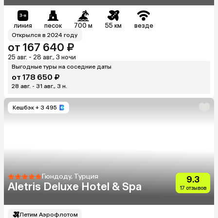
линия
песок
700 м
55 км
везде
Открылся в 2024 году
от 167 640 ₽
25 авг. - 28 авг., 3 ночи
Выгодные туры на соседние даты
от 178 650 ₽
28 авг. - 31 авг., 3 н.
Кешбэк
+ 3 495
Гюндоду, Турция
9.3
Aletris Deluxe Hotel & Spa
17 отзывов
Летим Аэрофлотом