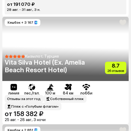
от 191 070 ₽
28 авг. - 31 авг., 3 н.
Кешбэк
+ 3 167
Кызылот, Турция
Vita Silva Hotel (Ex. Amelia
8.7
Beach Resort Hotel)
26 отзывов
линия
пес./гал.
100 м
84 км
лобби
Отзывы за этот год
Собственный пляж
Пляж с «Голубым флагом»
от 158 382 ₽
25 авг. - 28 авг., 3 ночи
Кешбэк
+ 2 851