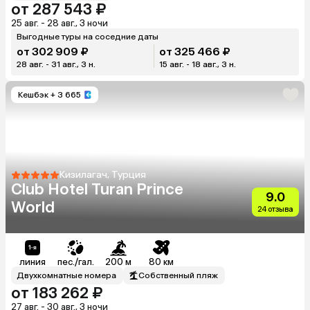
от 287 543 ₽
25 авг. - 28 авг., 3 ночи
Выгодные туры на соседние даты
от 302 909 ₽
от 325 466 ₽
28 авг. - 31 авг., 3 н.
15 авг. - 18 авг., 3 н.
Кешбэк
+ 3 665
Кизилагач, Турция
Club Hotel Turan Prince
9.0
World
24 отзыва
линия
пес./гал.
200 м
80 км
Двухкомнатные номера
Собственный пляж
от 183 262 ₽
27 авг. - 30 авг., 3 ночи