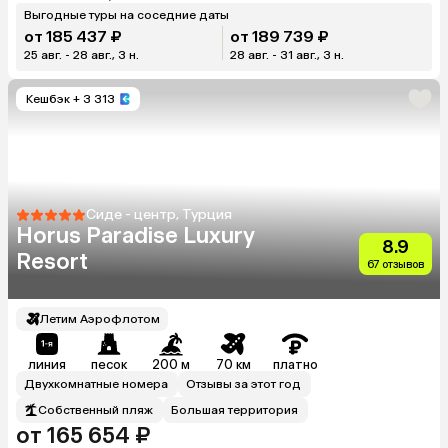
Выгодные туры на соседние даты
от 185 437 ₽
от 189 739 ₽
25 авг. - 28 авг., 3 н.
28 авг. - 31 авг., 3 н.
Кешбэк
+ 3 313
Сиде - центр, Турция
Horus Paradise Luxury
8.9
Resort
67 отзывов
Летим Аэрофлотом
линия
песок
200 м
70 км
платно
Двухкомнатные номера
Отзывы за этот год
Собственный пляж
Большая территория
от 165 654 ₽