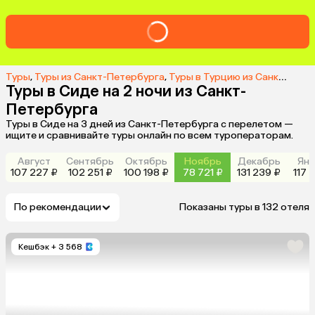
Туры
,
Туры из Санкт-Петербурга
,
Туры в Турцию из Санкт-Петербурга
Туры в Сиде на 2 ночи из Санкт-
Петербурга
Туры в Сиде на 3 дней из Санкт-Петербурга с перелетом —
ищите и сравнивайте туры онлайн по всем туроператорам.
Август
Сентябрь
Октябрь
Ноябрь
Декабрь
Янв
107 227 ₽
102 251 ₽
100 198 ₽
78 721 ₽
131 239 ₽
117 
По рекомендации
Показаны туры в 132 отеля
Кешбэк
+ 3 568