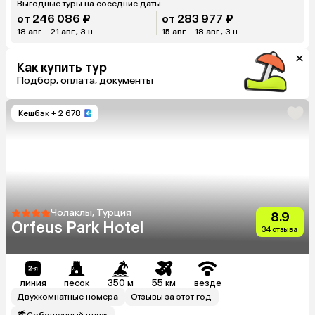
Выгодные туры на соседние даты
от 246 086 ₽
от 283 977 ₽
18 авг. - 21 авг., 3 н.
15 авг. - 18 авг., 3 н.
Как купить тур
Подбор, оплата, документы
Кешбэк
+ 2 678
Чолаклы, Турция
8.9
Orfeus Park Hotel
34 отзыва
линия
песок
350 м
55 км
везде
Двухкомнатные номера
Отзывы за этот год
Собственный пляж