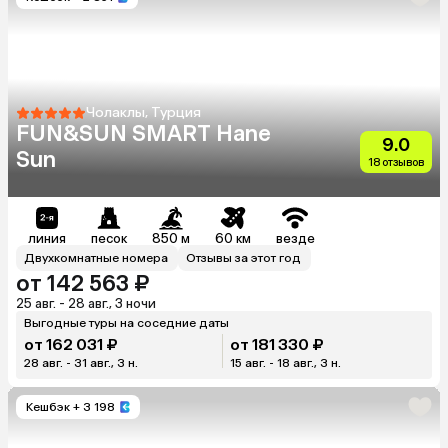
Чолаклы, Турция
FUN&SUN SMART Hane
9.0
Sun
18 отзывов
линия
песок
850 м
60 км
везде
Двухкомнатные номера
Отзывы за этот год
от 142 563 ₽
25 авг. - 28 авг., 3 ночи
Выгодные туры на соседние даты
от 162 031 ₽
от 181 330 ₽
28 авг. - 31 авг., 3 н.
15 авг. - 18 авг., 3 н.
Кешбэк
+ 3 198