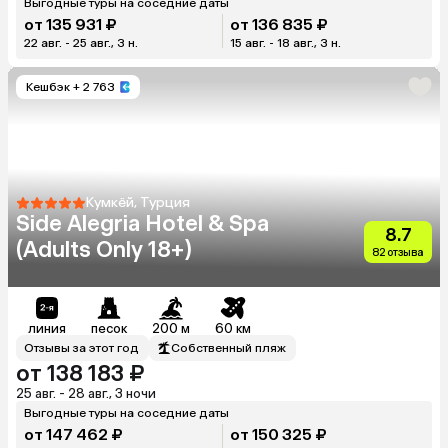
Выгодные туры на соседние даты
от 135 931 ₽
от 136 835 ₽
22 авг. - 25 авг., 3 н.
15 авг. - 18 авг., 3 н.
Кешбэк
+ 2 763
Кумкёй, Турция
Side Alegria Hotel & Spa
8.7
(Adults Only 18+)
82 отзыва
линия
песок
200 м
60 км
Отзывы за этот год
Собственный пляж
от 138 183 ₽
25 авг. - 28 авг., 3 ночи
Выгодные туры на соседние даты
от 147 462 ₽
от 150 325 ₽