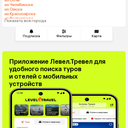
из Сочи
из Челябинска
из Омска
из Красноярска
из Волгограда
Показать все города
Подписка
Фильтры
Карта
Приложение Левел.Тревел для
удобного поиска туров
и отелей с мобильных
устройств