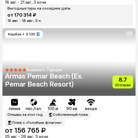
18 авг. - 21 авг., 3 ночи
Выгодные туры на соседние даты
от 170 314 ₽
15 авг. - 18 авг., 3 н.
Кешбэк
+ 3 135
Кызылот, Турция
Armas Pemar Beach (Ex.
8.7
Pemar Beach Resort)
23 отзыва
линия
пес./гал.
100 м
90 км
везде
Отзывы за этот год
Собственный пляж
Пляж с «Голубым флагом»
от 156 765 ₽
25 авг. - 28 авг., 3 ночи