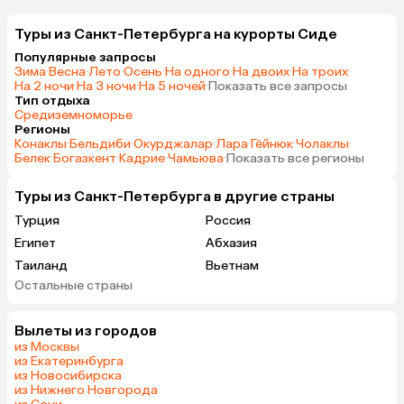
Туры из Санкт-Петербурга на курорты Сиде
Популярные запросы
Зима
·
Весна
·
Лето
·
Осень
·
На одного
·
На двоих
·
На троих
·
На 2 ночи
·
На 3 ночи
·
На 5 ночей
·
Показать все запросы
Тип отдыха
Средиземноморье
Регионы
Конаклы
·
Бельдиби
·
Окурджалар
·
Лара
·
Гёйнюк
·
Чолаклы
·
Белек
·
Богазкент
·
Кадрие
·
Чамьюва
·
Показать все регионы
Туры из Санкт-Петербурга в другие страны
Турция
Россия
Египет
Абхазия
Таиланд
Вьетнам
Остальные страны
ОАЭ
Индия
Кипр
Гонконг
Вылеты из городов
Саудовская Аравия
из Москвы
из Екатеринбурга
из Новосибирска
из Нижнего Новгорода