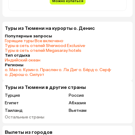
Можно купаться
Туры из Тюмени на курорты о. Денис
Популярные запросы
Горящие туры
·
Все включено
·
Туры в сеть отелей Sherwood Exclusive
·
Туры в сеть отелей Megasaray hotels
Тип отдыха
Индийский океан
Регионы
о. Маэ
·
о. Кузин
·
о. Праслен
·
о. Ла Диг
·
о. Бёрд
·
о. Серф
·
о. Дерош
·
о. Силуэт
Туры из Тюмени в другие страны
Турция
Россия
Египет
Абхазия
Таиланд
Вьетнам
Остальные страны
ОАЭ
Мальдивы
Грузия
Беларусь
Вылеты из городов
Армения
Шри-Ланка