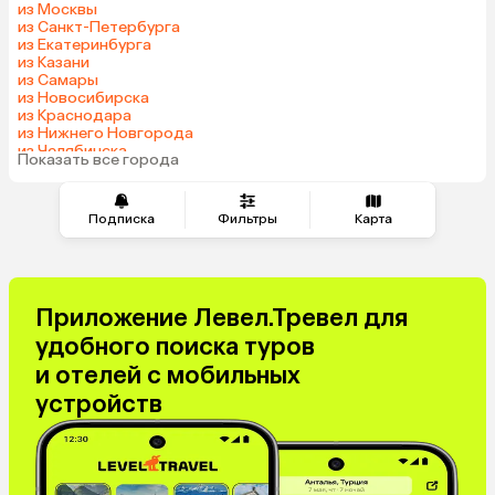
из Москвы
Казахстан
Азербайджан
из Санкт-Петербурга
из Екатеринбурга
Узбекистан
Сербия
из Казани
Катар
Киргизия
из Самары
из Новосибирска
Гонконг
Саудовская Аравия
из Краснодара
Куба
Таджикистан
из Нижнего Новгорода
из Челябинска
Венгрия
Показать все города
из Минеральных Вод
Подписка
Фильтры
Карта
Приложение Левел.Тревел для
удобного поиска туров
и отелей с мобильных
устройств