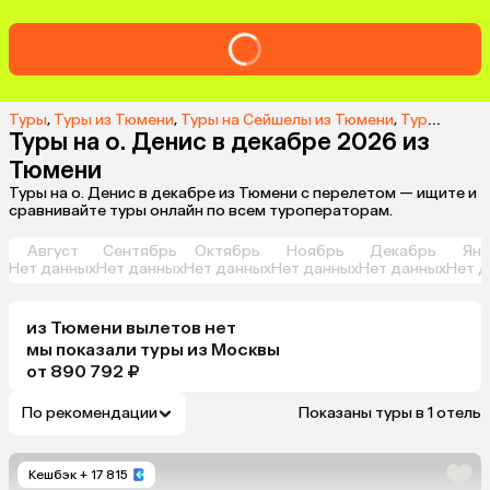
Туры
,
Туры из Тюмени
,
Туры на Сейшелы из Тюмени
,
Туры на о. Денис из Тюмени
Туры на о. Денис в декабре 2026 из
Тюмени
Туры на о. Денис в декабре из Тюмени с перелетом — ищите и
сравнивайте туры онлайн по всем туроператорам.
Август
Сентябрь
Октябрь
Ноябрь
Декабрь
Янв
Нет данных
Нет данных
Нет данных
Нет данных
Нет данных
Нет д
из
Тюмени
вылетов нет
мы показали туры
из
Москвы
от 890 792 ₽
По рекомендации
Показаны туры в 1 отель
Кешбэк
+ 17 815