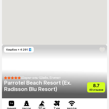
Кешбэк
+ 4 291
Шарм-эль-Шейх, Египет
Parrotel Beach Resort (Ex.
8.7
Radisson Blu Resort)
49 отзывов
линия
песок
30 м
7 км
везде