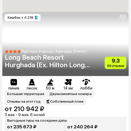
Кешбэк
+ 4 218
Хургада (город), Хургада, Египет
Long Beach Resort
9.3
Hurghada (Ex. Hilton Long
69 отзывов
Beach Resort)
линия
песок
50 м
14 км
лобби
Большая территория
Двухкомнатные номера
Отзывы за этот год
Собственный пляж
от 210 942 ₽
3 мая - 9 мая, 6 ночей
Выгодные туры на соседние даты
от 235 673 ₽
от 240 264 ₽