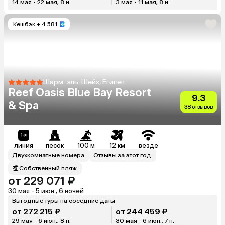
14 мая - 22 мая, 8 н.
3 мая - 11 мая, 8 н.
Кешбэк
+ 4 581
Шарм-эль-Шейх, Египет
Reef Oasis Blue Bay Resort
9.3
& Spa
38 отзывов
линия
песок
100 м
12 км
везде
Двухкомнатные номера
Отзывы за этот год
Собственный пляж
от 229 071 ₽
30 мая - 5 июн., 6 ночей
Выгодные туры на соседние даты
от 272 215 ₽
от 244 459 ₽
29 мая - 6 июн., 8 н.
30 мая - 6 июн., 7 н.