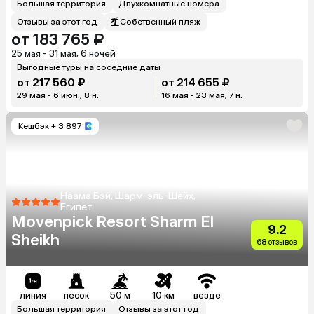
Большая территория
Двухкомнатные номера
Отзывы за этот год
Собственный пляж
от 183 765 ₽
25 мая - 31 мая, 6 ночей
Выгодные туры на соседние даты
от 217 560 ₽
от 214 655 ₽
29 мая - 6 июн., 8 н.
16 мая - 23 мая, 7 н.
Кешбэк
+ 3 897
Наама Бэй, Шарм-эль-Шейх,
Египет
Movenpick Resort Sharm El
9.2
Sheikh
68 отзывов
линия
песок
50 м
10 км
везде
Большая территория
Отзывы за этот год