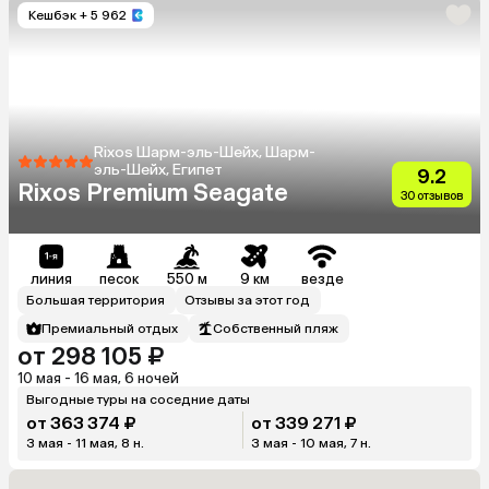
Кешбэк
+ 5 962
Rixos Шарм-эль-Шейх, Шарм-
эль-Шейх, Египет
9.2
Rixos Premium Seagate
30 отзывов
линия
песок
550 м
9 км
везде
Большая территория
Отзывы за этот год
Премиальный отдых
Собственный пляж
от 298 105 ₽
10 мая - 16 мая, 6 ночей
Выгодные туры на соседние даты
от 363 374 ₽
от 339 271 ₽
3 мая - 11 мая, 8 н.
3 мая - 10 мая, 7 н.