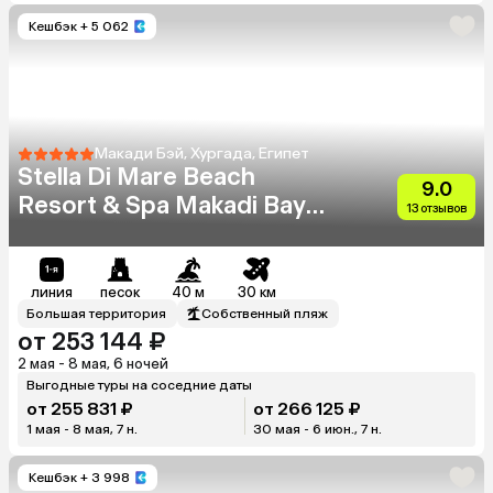
Кешбэк
+ 5 062
Макади Бэй, Хургада, Египет
Stella Di Mare Beach
9.0
Resort & Spa Makadi Bay
13 отзывов
(Ex.Stella Makadi Beach
Resort & Spa)
линия
песок
40 м
30 км
Большая территория
Собственный пляж
от 253 144 ₽
2 мая - 8 мая, 6 ночей
Выгодные туры на соседние даты
от 255 831 ₽
от 266 125 ₽
1 мая - 8 мая, 7 н.
30 мая - 6 июн., 7 н.
Кешбэк
+ 3 998