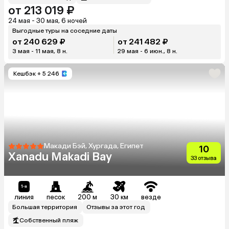
от 213 019 ₽
24 мая - 30 мая, 6 ночей
Выгодные туры на соседние даты
от 240 629 ₽
от 241 482 ₽
3 мая - 11 мая, 8 н.
29 мая - 6 июн., 8 н.
Кешбэк
+ 5 246
Макади Бэй, Хургада, Египет
10
Xanadu Makadi Bay
33 отзыва
линия
песок
200 м
30 км
везде
Большая территория
Отзывы за этот год
Собственный пляж