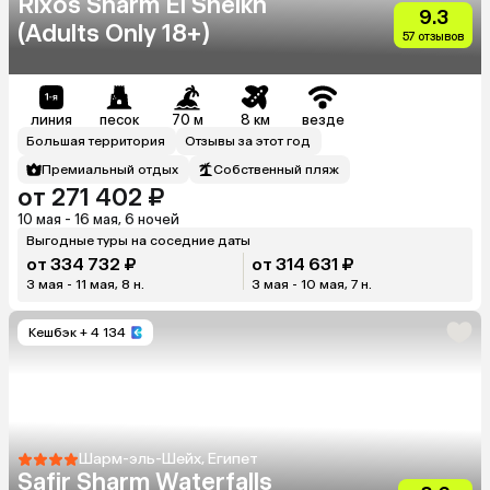
Rixos Sharm El Sheikh
9.3
(Adults Only 18+)
57 отзывов
линия
песок
70 м
8 км
везде
Большая территория
Отзывы за этот год
Премиальный отдых
Собственный пляж
от 271 402 ₽
10 мая - 16 мая, 6 ночей
Выгодные туры на соседние даты
от 334 732 ₽
от 314 631 ₽
3 мая - 11 мая, 8 н.
3 мая - 10 мая, 7 н.
Кешбэк
+ 4 134
Шарм-эль-Шейх, Египет
Safir Sharm Waterfalls