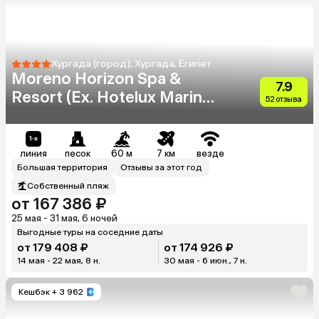
Хургада (город), Хургада, Египет
Moreno Horizon Spa &
7.9
Resort (Ex. Hotelux Marina
52 отзыва
Beach)
линия
песок
60 м
7 км
везде
Большая территория
Отзывы за этот год
Собственный пляж
от 167 386 ₽
25 мая - 31 мая, 6 ночей
Выгодные туры на соседние даты
от 179 408 ₽
от 174 926 ₽
14 мая - 22 мая, 8 н.
30 мая - 6 июн., 7 н.
Кешбэк
+ 3 962