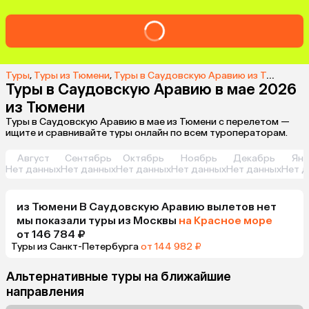
Туры
,
Туры из Тюмени
,
Туры в Саудовскую Аравию из Тюмени
,
Т
Туры в Саудовскую Аравию в мае 2026
из Тюмени
Туры в Саудовскую Аравию в мае из Тюмени с перелетом —
ищите и сравнивайте туры онлайн по всем туроператорам.
Август
Сентябрь
Октябрь
Ноябрь
Декабрь
Янв
Нет данных
Нет данных
Нет данных
Нет данных
Нет данных
Нет д
из
Тюмени
В Саудовскую Аравию
вылетов нет
мы показали туры
из
Москвы
на Красное море
от 146 784 ₽
Туры из Санкт-Петербурга
от 144 982 ₽
Альтернативные туры на ближайшие
направления