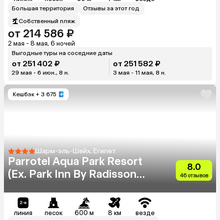
Большая территория
Отзывы за этот год
Собственный пляж
от 214 586 ₽
2 мая - 8 мая, 6 ночей
Выгодные туры на соседние даты
от 251 402 ₽
от 251 582 ₽
29 мая - 6 июн., 8 н.
3 мая - 11 мая, 8 н.
Кешбэк
+ 3 675
Шарм-эль-Шейх, Египет
Parrotel Aqua Park Resort
8.0
(Ex. Park Inn By Radisson
46 отзывов
Sharm)
линия
песок
600 м
8 км
везде