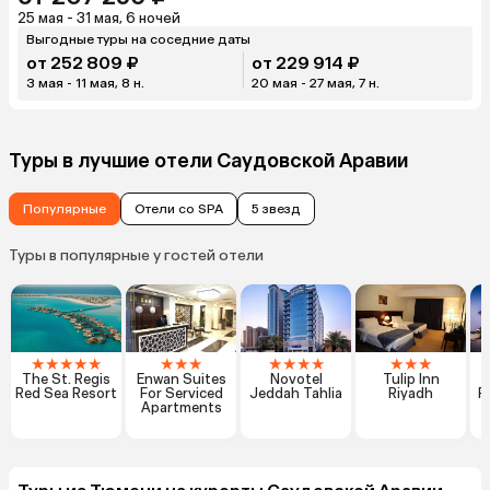
25 мая - 31 мая, 6 ночей
Выгодные туры на соседние даты
от 252 809 ₽
от 229 914 ₽
3 мая - 11 мая, 8 н.
20 мая - 27 мая, 7 н.
Туры в лучшие отели Саудовской Аравии
Популярные
Отели со SPA
5 звезд
Туры в популярные у гостей отели
★
★
★
★
★
★
★
★
★
★
★
★
★
★
★
The St. Regis
Enwan Suites
Novotel
Tulip Inn
Red Sea Resort
For Serviced
Jeddah Tahlia
Riyadh
R
Apartments