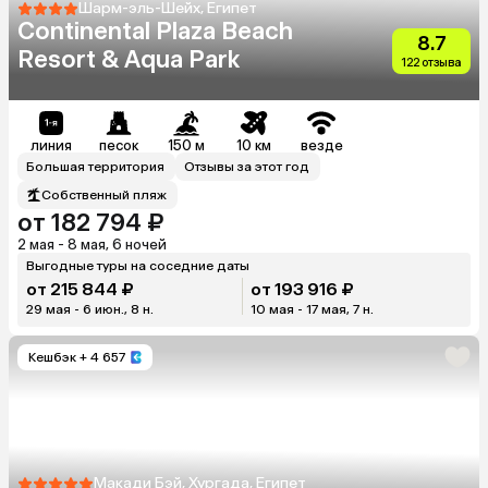
Шарм-эль-Шейх, Египет
Continental Plaza Beach
8.7
Resort & Aqua Park
122 отзыва
линия
песок
150 м
10 км
везде
Большая территория
Отзывы за этот год
Собственный пляж
от 182 794 ₽
2 мая - 8 мая, 6 ночей
Выгодные туры на соседние даты
от 215 844 ₽
от 193 916 ₽
29 мая - 6 июн., 8 н.
10 мая - 17 мая, 7 н.
Кешбэк
+ 4 657
Макади Бэй, Хургада, Египет