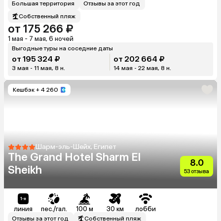
Большая территория
Отзывы за этот год
Собственный пляж
от 175 266 ₽
1 мая - 7 мая, 6 ночей
Выгодные туры на соседние даты
от 195 324 ₽
от 202 664 ₽
3 мая - 11 мая, 8 н.
14 мая - 22 мая, 8 н.
Кешбэк
+ 4 260
Шарм-эль-Шейх, Египет
The Grand Hotel Sharm El
8.0
Sheikh
53 отзыва
линия
пес./гал.
100 м
30 км
лобби
Отзывы за этот год
Собственный пляж