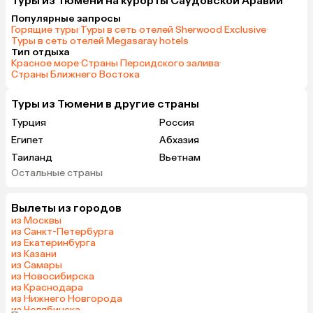
Туры из Тюмени на курорты Саудовской Аравии
Популярные запросы
Горящие туры
·
Туры в сеть отелей Sherwood Exclusive
·
Туры в сеть отелей Megasaray hotels
Тип отдыха
Красное море
·
Страны Персидского залива
·
Страны Ближнего Востока
Туры из Тюмени в другие страны
Турция
Россия
Египет
Абхазия
Таиланд
Вьетнам
Остальные страны
ОАЭ
Мальдивы
Грузия
Армения
Вылеты из городов
Беларусь
Казахстан
из Москвы
Шри-Ланка
Узбекистан
из Санкт-Петербурга
из Екатеринбурга
Азербайджан
Сербия
из Казани
Катар
Киргизия
из Самары
из Новосибирска
Гонконг
Куба
из Краснодара
Таджикистан
Венгрия
из Нижнего Новгорода
из Челябинска