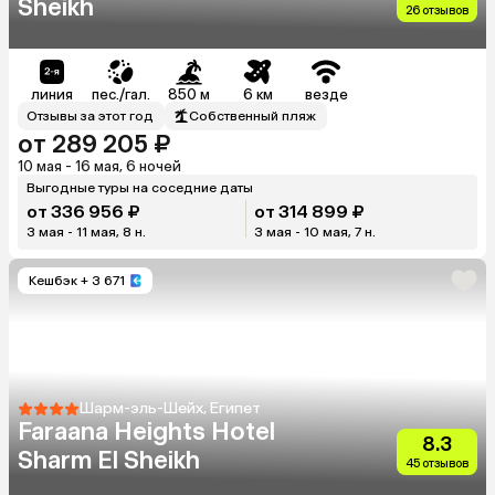
Sheikh
26 отзывов
линия
пес./гал.
850 м
6 км
везде
Отзывы за этот год
Собственный пляж
от 289 205 ₽
10 мая - 16 мая, 6 ночей
Выгодные туры на соседние даты
от 336 956 ₽
от 314 899 ₽
3 мая - 11 мая, 8 н.
3 мая - 10 мая, 7 н.
Кешбэк
+ 3 671
Шарм-эль-Шейх, Египет
Faraana Heights Hotel
8.3
Sharm El Sheikh
45 отзывов