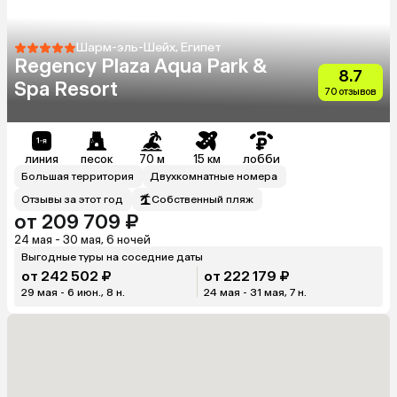
Шарм-эль-Шейх, Египет
Regency Plaza Aqua Park &
8.7
Spa Resort
70 отзывов
линия
песок
70 м
15 км
лобби
Большая территория
Двухкомнатные номера
Отзывы за этот год
Собственный пляж
от 209 709 ₽
24 мая - 30 мая, 6 ночей
Выгодные туры на соседние даты
от 242 502 ₽
от 222 179 ₽
29 мая - 6 июн., 8 н.
24 мая - 31 мая, 7 н.