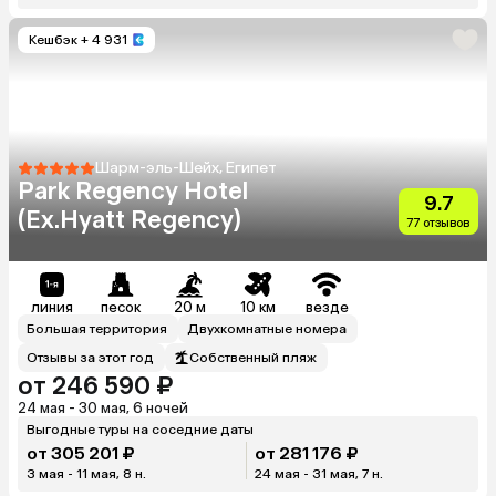
Кешбэк
+ 4 931
Шарм-эль-Шейх, Египет
Park Regency Hotel
9.7
(Ex.Hyatt Regency)
77 отзывов
линия
песок
20 м
10 км
везде
Большая территория
Двухкомнатные номера
Отзывы за этот год
Собственный пляж
от 246 590 ₽
24 мая - 30 мая, 6 ночей
Выгодные туры на соседние даты
от 305 201 ₽
от 281 176 ₽
3 мая - 11 мая, 8 н.
24 мая - 31 мая, 7 н.