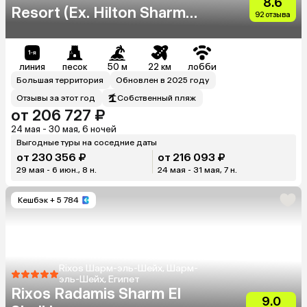
8.6
Resort (Ex. Hilton Sharm
92 отзыва
Waterfalls Resort)
линия
песок
50 м
22 км
лобби
Большая территория
Обновлен в 2025 году
Отзывы за этот год
Собственный пляж
от 206 727 ₽
24 мая - 30 мая, 6 ночей
Выгодные туры на соседние даты
от 230 356 ₽
от 216 093 ₽
29 мая - 6 июн., 8 н.
24 мая - 31 мая, 7 н.
Кешбэк
+ 5 784
Rixos Шарм-эль-Шейх, Шарм-
эль-Шейх, Египет
Rixos Radamis Sharm El
9.0