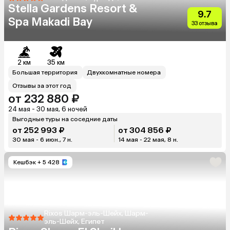
Stella Gardens Resort &
9.7
Spa Makadi Bay
33 отзыва
2 км
35 км
Большая территория
Двухкомнатные номера
Отзывы за этот год
от 232 880 ₽
24 мая - 30 мая, 6 ночей
Выгодные туры на соседние даты
от 252 993 ₽
от 304 856 ₽
30 мая - 6 июн., 7 н.
14 мая - 22 мая, 8 н.
Кешбэк
+ 5 428
Rixos Шарм-эль-Шейх, Шарм-
эль-Шейх, Египет