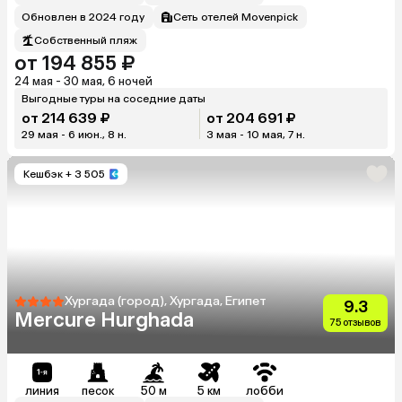
Обновлен в 2024 году
Сеть отелей Movenpick
Собственный пляж
от 194 855 ₽
24 мая - 30 мая, 6 ночей
Выгодные туры на соседние даты
от 214 639 ₽
от 204 691 ₽
29 мая - 6 июн., 8 н.
3 мая - 10 мая, 7 н.
Кешбэк
+ 3 505
Хургада (город), Хургада, Египет
9.3
Mercure Hurghada
75 отзывов
линия
песок
50 м
5 км
лобби