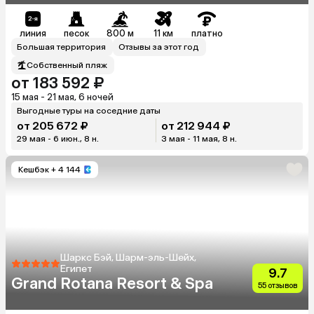
линия
песок
800 м
11 км
платно
Большая территория
Отзывы за этот год
Собственный пляж
от 183 592 ₽
15 мая - 21 мая, 6 ночей
Выгодные туры на соседние даты
от 205 672 ₽
от 212 944 ₽
29 мая - 6 июн., 8 н.
3 мая - 11 мая, 8 н.
Кешбэк
+ 4 144
Шаркс Бэй, Шарм-эль-Шейх,
Египет
9.7
Grand Rotana Resort & Spa
55 отзывов