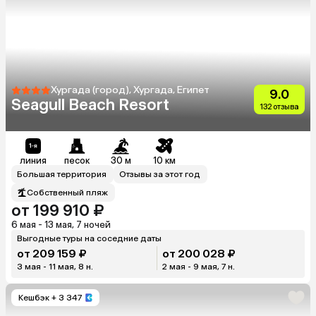
Хургада (город), Хургада, Египет
9.0
Seagull Beach Resort
132 отзыва
линия
песок
30 м
10 км
Большая территория
Отзывы за этот год
Собственный пляж
от 199 910 ₽
6 мая - 13 мая, 7 ночей
Выгодные туры на соседние даты
от 209 159 ₽
от 200 028 ₽
3 мая - 11 мая, 8 н.
2 мая - 9 мая, 7 н.
Кешбэк
+ 3 347