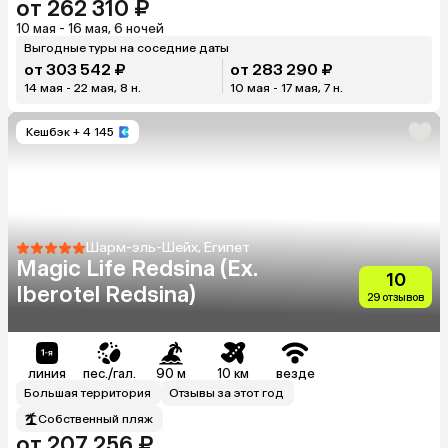
от 262 310 ₽
10 мая - 16 мая, 6 ночей
Выгодные туры на соседние даты
от 303 542 ₽
от 283 290 ₽
14 мая - 22 мая, 8 н.
10 мая - 17 мая, 7 н.
Кешбэк
+ 4 145
Шарм-эль-Шейх, Египет
Magic Life Redsina (Ex.
10
Iberotel Redsina)
29 отзывов
линия
пес./гал.
90 м
10 км
везде
Большая территория
Отзывы за этот год
Собственный пляж
от 207 256 ₽