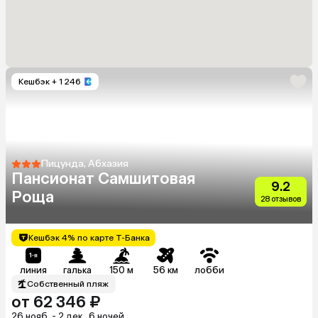
Кешбэк
+ 1 246
Пицунда, Абхазия
Пансионат Самшитовая
9.2
Роща
28 отзывов
Кешбэк 4% по карте Т-Банка
линия
галька
150 м
56 км
лобби
Собственный пляж
от 62 346 ₽
26 нояб. - 2 дек., 6 ночей