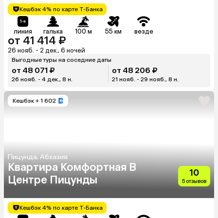
Кешбэк 4% по карте Т-Банка
линия
галька
100 м
55 км
везде
от 41 414 ₽
26 нояб. - 2 дек., 6 ночей
Выгодные туры на соседние даты
от 48 071 ₽
от 48 206 ₽
26 нояб. - 4 дек., 8 н.
21 нояб. - 29 нояб., 8 н.
Кешбэк
+ 1 602
Пицунда, Абхазия
Квартира Комфортная В
10
Центре Пицунды
5 отзывов
Кешбэк 4% по карте Т-Банка