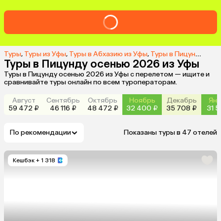
Туры
,
Туры из Уфы
,
Туры в Абхазию из Уфы
,
Туры в Пицунду из Уфы
Туры в Пицунду осенью 2026 из Уфы
Туры в Пицунду осенью 2026 из Уфы с перелетом — ищите и
сравнивайте туры онлайн по всем туроператорам.
Август
Сентябрь
Октябрь
Ноябрь
Декабрь
Янв
59 472 ₽
46 116 ₽
48 472 ₽
32 400 ₽
35 708 ₽
31 5
По рекомендации
Показаны туры в 47 отелей
Кешбэк
+ 1 318