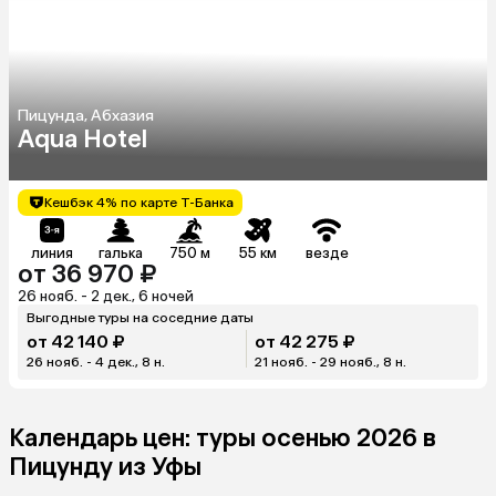
Пицунда, Абхазия
Aqua Hotel
Кешбэк 4% по карте Т-Банка
линия
галька
750 м
55 км
везде
от 36 970 ₽
26 нояб. - 2 дек., 6 ночей
Выгодные туры на соседние даты
от 42 140 ₽
от 42 275 ₽
26 нояб. - 4 дек., 8 н.
21 нояб. - 29 нояб., 8 н.
Календарь цен: туры осенью 2026 в
Пицунду из Уфы