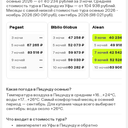
осенью 2026 — от 40 234 рублей за 3 ночи. Средняя
стоимость тура в Пицунду из Уфы — от 104 938 рублей.
Месяцы с самой низкой стоимостью тура осенью 2026 -
ноябрь 2026 (90 091 руб), сентябрь 2026 (98 021 руб).
Pegast
Biblio Globus
Alean
3 ночи
—
3 ночи
47 258 ₽
3 ночи
40 234 ₽
5 ночей
67 265 ₽
5 ночей
52 073 ₽
5 ночей
49 918 ₽
7 ночей
83 516 ₽
7 ночей
59 973 ₽
7 ночей
42 542 ₽
9 ночей
—
9 ночей
59 033 ₽
9 ночей
52 528 ₽
10 ночей
—
10 ночей
60 282 ₽
10 ночей
63 906 ₽
Какая погода в Пицунду осенью?
Температура воздуха в Пицунду в среднем +16…+24°C,
воды +17…+26°C. Самый комфортный месяц в осенний
период — сентябрь. Для купания чаще всего выбирают
сентябрь: вода около +26°C.
Что входит в стоимость тура?
авиаперелет из Уфы в Пицунду и обратно