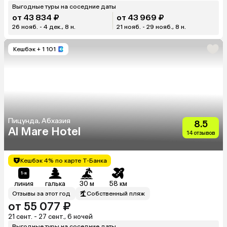
Выгодные туры на соседние даты
от 43 834 ₽
от 43 969 ₽
26 нояб. - 4 дек., 8 н.
21 нояб. - 29 нояб., 8 н.
Кешбэк
+ 1 101
Пицунда, Абхазия
8.5
Al Mare Hotel
14 отзывов
Кешбэк 4% по карте Т-Банка
линия
галька
30 м
58 км
Отзывы за этот год
Собственный пляж
от 55 077 ₽
21 сент. - 27 сент., 6 ночей
Выгодные туры на соседние даты