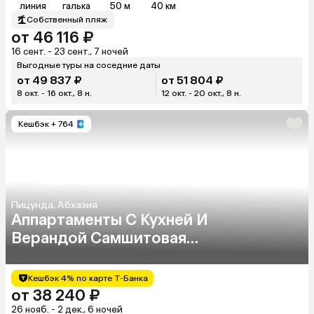
линия
галька
50 м
40 км
Собственный пляж
от 46 116 ₽
16 сент. - 23 сент., 7 ночей
Выгодные туры на соседние даты
от 49 837 ₽
от 51 804 ₽
8 окт. - 16 окт., 8 н.
12 окт. - 20 окт., 8 н.
Кешбэк
+ 764
Пицунда, Абхазия
Аппартаменты С Кухней И
Верандой Самшитовая
Роща
Кешбэк 4% по карте Т-Банка
от 38 240 ₽
26 нояб. - 2 дек., 6 ночей