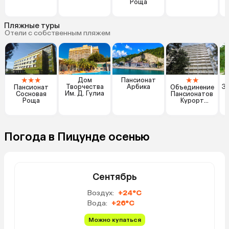
Роща
Пляжные туры
Отели с собственным пляжем
★
★
★
★
★
Дом
Пансионат
Б
Творчества
Арбика
З
Пансионат
Объединение
Им. Д. Гулиа
Сосновая
Пансионатов
Роща
Курорт
Пицунда
Погода в Пицунде осенью
Сентябрь
Воздух:
+24°C
Вода:
+26°C
Можно купаться