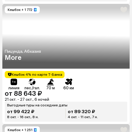
Кешбэк
+ 1 772
Пицунда, Абхазия
More
Кешбэк 4% по карте Т-Банка
линия
пес./гал.
70 м
60 км
от 88 643 ₽
21 окт. - 27 окт., 6 ночей
Выгодные туры на соседние даты
от 99 422 ₽
от 89 320 ₽
8 окт. - 16 окт., 8 н.
4 окт. - 11 окт., 7 н.
Кешбэк
+ 1 251