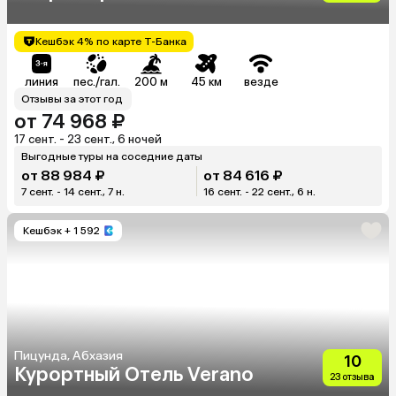
Кешбэк 4% по карте Т-Банка
линия
пес./гал.
200 м
45 км
везде
Отзывы за этот год
от 74 968 ₽
17 сент. - 23 сент., 6 ночей
Выгодные туры на соседние даты
от 88 984 ₽
от 84 616 ₽
7 сент. - 14 сент., 7 н.
16 сент. - 22 сент., 6 н.
Кешбэк
+ 1 592
Пицунда, Абхазия
10
Курортный Отель Verano
23 отзыва