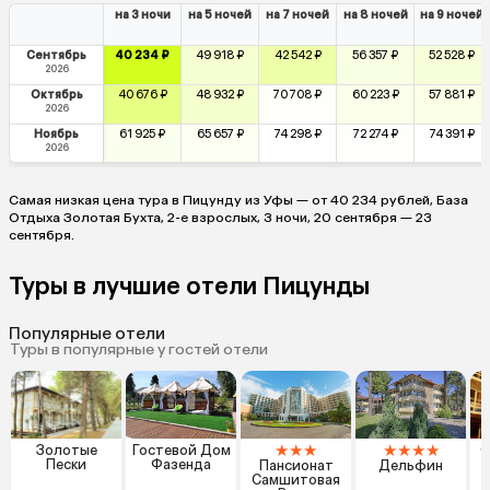
на 3 ночи
на 5 ночей
на 7 ночей
на 8 ночей
на 9 ночей
Сентябрь
40 234 ₽
49 918 ₽
42 542 ₽
56 357 ₽
52 528 ₽
2026
Октябрь
40 676 ₽
48 932 ₽
70 708 ₽
60 223 ₽
57 881 ₽
2026
Ноябрь
61 925 ₽
65 657 ₽
74 298 ₽
72 274 ₽
74 391 ₽
2026
Самая низкая цена тура в Пицунду из Уфы — от 40 234 рублей, База
Отдыха Золотая Бухта, 2-е взрослых, 3 ночи, 20 сентября — 23
сентября.
Туры в лучшие отели Пицунды
Популярные отели
Туры в популярные у гостей отели
★
★
★
★
★
★
★
Золотые
Гостевой Дом
C
Пески
Фазенда
Пансионат
Дельфин
Самшитовая