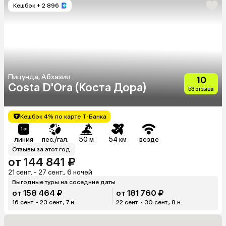
Кешбэк
+ 2 896
Пицунда, Абхазия
10
Costa D'Ora (Коста Дора)
53 отзыва
Кешбэк 4% по карте Т-Банка
линия
пес./гал.
50 м
54 км
везде
Отзывы за этот год
от 144 841 ₽
21 сент. - 27 сент., 6 ночей
Выгодные туры на соседние даты
от 158 464 ₽
от 181 760 ₽
16 сент. - 23 сент., 7 н.
22 сент. - 30 сент., 8 н.