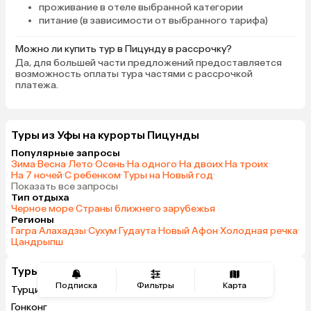
проживание в отеле выбранной категории
питание (в зависимости от выбранного тарифа)
Можно ли купить тур в Пицунду в рассрочку?
Да, для большей части предложений предоставляется
возможность оплаты тура частями с рассрочкой
платежа.
Туры из Уфы на курорты Пицунды
Популярные запросы
Зима
·
Весна
·
Лето
·
Осень
·
На одного
·
На двоих
·
На троих
·
На 7 ночей
·
С ребенком
·
Туры на Новый год
·
Показать все запросы
Тип отдыха
Черное море
·
Страны ближнего зарубежья
Регионы
Гагра
·
Алахадзы
·
Сухум
·
Гудаута
·
Новый Афон
·
Холодная речка
·
Цандрыпш
Туры из Уфы в другие страны
Подписка
Фильтры
Карта
Турция
Таиланд
Гонконг