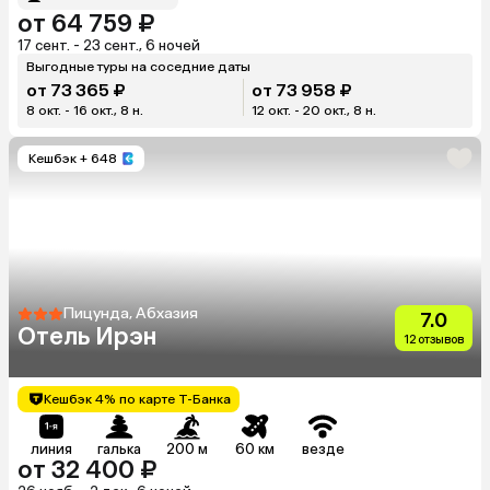
от 64 759 ₽
17 сент. - 23 сент., 6 ночей
Выгодные туры на соседние даты
от 73 365 ₽
от 73 958 ₽
8 окт. - 16 окт., 8 н.
12 окт. - 20 окт., 8 н.
Кешбэк
+ 648
Пицунда, Абхазия
7.0
Отель Ирэн
12 отзывов
Кешбэк 4% по карте Т-Банка
линия
галька
200 м
60 км
везде
от 32 400 ₽