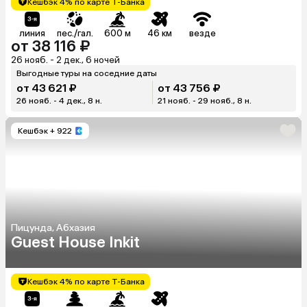
Кешбэк 4% по карте Т-Банка
линия
пес./гал.
600 м
46 км
везде
от 38 116 ₽
26 нояб. - 2 дек., 6 ночей
Выгодные туры на соседние даты
от 43 621 ₽
от 43 756 ₽
26 нояб. - 4 дек., 8 н.
21 нояб. - 29 нояб., 8 н.
Кешбэк
+ 922
Пицунда, Абхазия
Guest House Inkit
Кешбэк 4% по карте Т-Банка