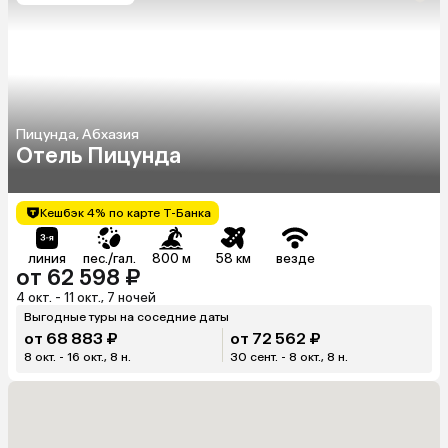
Пицунда, Абхазия
Отель Пицунда
Кешбэк 4% по карте Т-Банка
линия
пес./гал.
800 м
58 км
везде
от 62 598 ₽
4 окт. - 11 окт., 7 ночей
Выгодные туры на соседние даты
от 68 883 ₽
от 72 562 ₽
8 окт. - 16 окт., 8 н.
30 сент. - 8 окт., 8 н.