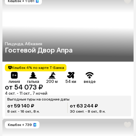
Кешбэк
+ 1 081
Пицунда, Абхазия
Гостевой Двор Апра
Кешбэк 4% по карте Т-Банка
линия
галька
200 м
54 км
везде
от 54 073 ₽
4 окт. - 11 окт., 7 ночей
Выгодные туры на соседние даты
от 59 140 ₽
от 63 244 ₽
8 окт. - 16 окт., 8 н.
30 сент. - 8 окт., 8 н.
Кешбэк
+ 739