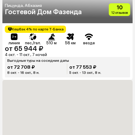
Пицунда, Абхазия
10
Гостевой Дом Фазенда
12 отзывов
Кешбэк 4% по карте Т-Банка
линия
пес./гал.
510 м
58 км
везде
от 65 944 ₽
4 окт. - 11 окт., 7 ночей
Выгодные туры на соседние даты
от 72 708 ₽
от 77 553 ₽
8 окт. - 16 окт., 8 н.
5 окт. - 13 окт., 8 н.