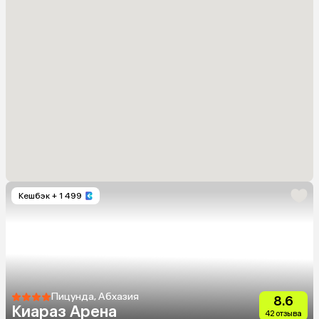
Кешбэк
+ 1 499
Пицунда, Абхазия
8.6
Киараз Арена
42 отзыва