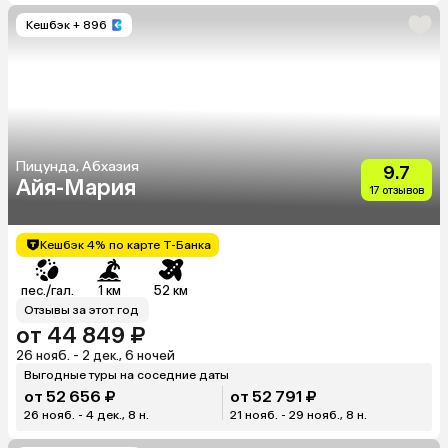
Кешбэк
+ 896
Пицунда, Абхазия
9.7
Айя-Мария
17 отзывов
Кешбэк 4% по карте Т-Банка
пес./гал.
1 км
52 км
Отзывы за этот год
от 44 849 ₽
26 нояб. - 2 дек., 6 ночей
Выгодные туры на соседние даты
от 52 656 ₽
от 52 791 ₽
26 нояб. - 4 дек., 8 н.
21 нояб. - 29 нояб., 8 н.