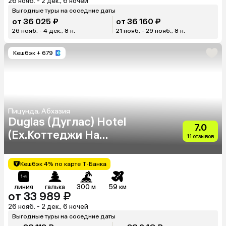
26 нояб. - 2 дек., 6 ночей
Выгодные туры на соседние даты
от 36 025 ₽
от 36 160 ₽
26 нояб. - 4 дек., 8 н.
21 нояб. - 29 нояб., 8 н.
Кешбэк
+ 679
Пицунда, Абхазия
Duglas (Дуглас) Hotel
7.0
(Ex.Коттеджи На
11 отзывов
Кипарисовой)
Кешбэк 4% по карте Т-Банка
линия
галька
300 м
59 км
от 33 989 ₽
26 нояб. - 2 дек., 6 ночей
Выгодные туры на соседние даты