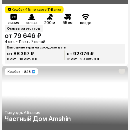
Кешбэк 4% по карте Т-Банка
линия
галька
200 м
55 км
везде
Отзывы за этот год
от 79 646 ₽
4 окт. - 11 окт., 7 ночей
Выгодные туры на соседние даты
от 88 367 ₽
от 92 076 ₽
8 окт. - 16 окт., 8 н.
12 окт. - 20 окт., 8 н.
Кешбэк
+ 828
Пицунда, Абхазия
Частный Дом Amshin