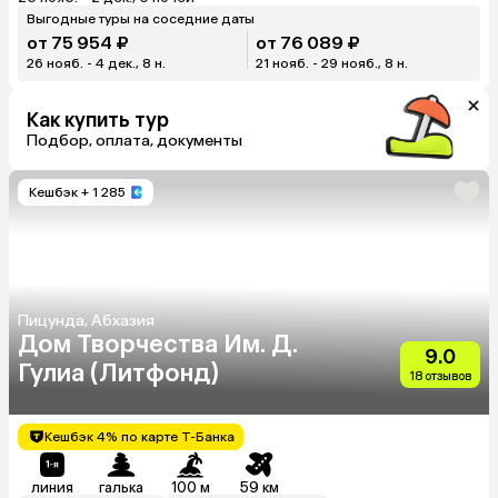
Выгодные туры на соседние даты
от 75 954 ₽
от 76 089 ₽
26 нояб. - 4 дек., 8 н.
21 нояб. - 29 нояб., 8 н.
Как купить тур
Подбор, оплата, документы
Кешбэк
+ 1 285
Пицунда, Абхазия
Дом Творчества Им. Д.
9.0
Гулиа (Литфонд)
18 отзывов
Кешбэк 4% по карте Т-Банка
линия
галька
100 м
59 км