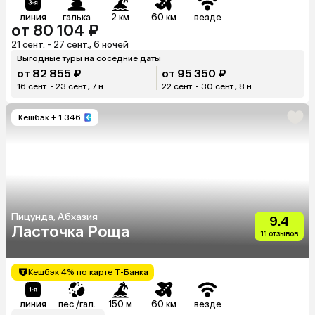
линия
галька
2 км
60 км
везде
от 80 104 ₽
21 сент. - 27 сент., 6 ночей
Выгодные туры на соседние даты
от 82 855 ₽
от 95 350 ₽
16 сент. - 23 сент., 7 н.
22 сент. - 30 сент., 8 н.
Кешбэк
+ 1 346
Пицунда, Абхазия
9.4
Ласточка Роща
11 отзывов
Кешбэк 4% по карте Т-Банка
линия
пес./гал.
150 м
60 км
везде