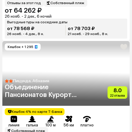
Отзывы за этот год
Собственный пляж
от 64 262 ₽
26 нояб. - 2 дек., 6 ночей
Выгодные туры на соседние даты
от 78 568 ₽
от 78 703 ₽
26 нояб. - 4 дек., 8 н.
21 нояб. - 29 нояб., 8 н.
Кешбэк
+ 1 295
Пицунда, Абхазия
Объединение
8.0
Пансионатов Курорт
22 отзыва
Пицунда
Кешбэк 4% по карте Т-Банка
линия
галька
100 м
56 км
платно
Собственный пляж