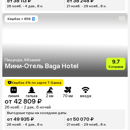
от 38 113 ₽
от 38 248 ₽
26 нояб. - 4 дек., 8 н.
21 нояб. - 29 нояб., 8 н.
Кешбэк
+ 856
Пицунда, Абхазия
9.7
Мини-Отель Baga Hotel
5 отзывов
Кешбэк 4% по карте Т-Банка
линия
галька
2 км
70 км
везде
от 42 809 ₽
26 нояб. - 2 дек., 6 ночей
Выгодные туры на соседние даты
от 49 935 ₽
от 50 070 ₽
26 нояб. - 4 дек., 8 н.
21 нояб. - 29 нояб., 8 н.