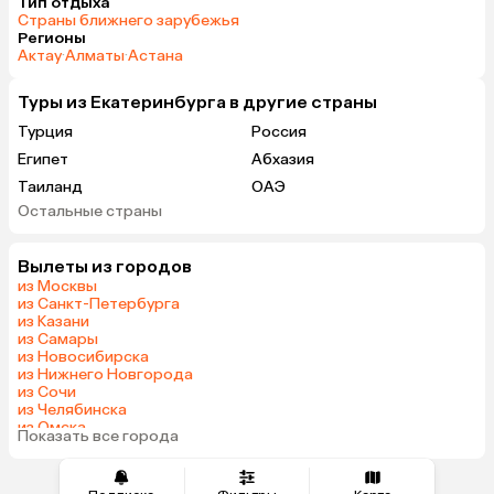
Тип отдыха
Страны ближнего зарубежья
Регионы
Актау
·
Алматы
·
Астана
Туры из Екатеринбурга в другие страны
Турция
Россия
Египет
Абхазия
Таиланд
ОАЭ
Остальные страны
Вьетнам
Мальдивы
Шри-Ланка
Индия
Вылеты из городов
Гонконг
из Москвы
из Санкт-Петербурга
из Казани
из Самары
из Новосибирска
из Нижнего Новгорода
из Сочи
из Челябинска
из Омска
Показать все города
из Красноярска