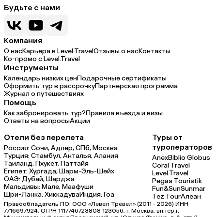
Будьте с нами
Компания
О нас
Карьера в Level.Travel
Отзывы о нас
Контакты
Ко-промо с Level.Travel
Инструменты
Календарь низких цен
Подарочные сертификаты
Оформить тур в рассрочку
Партнерская программа
Журнал о путешествиях
Помощь
Как забронировать тур?
Правила въезда и визы
Ответы на вопросы
Акции
Отели без перелета
Туры от
туроператоров
Россия:
Сочи,
Адлер,
СПб,
Москва
Турция:
Стамбул,
Анталья,
Алания
Anex
Biblio Globus
Таиланд:
Пхукет,
Паттайя
Coral Travel
Египет:
Хургада,
Шарм-Эль-Шейх
Level.Travel
ОАЭ:
Дубай,
Шарджа
Pegas Touristik
Мальдивы:
Мале,
Маафуши
Fun&Sun
Sunmar
Шри-Ланка:
Хиккадува
Индия:
Гоа
Tez Tour
Алеан
Правообладатель ПО: ООО «Левел Тревел» (2011 - 2026) ИНН
7716697924, ОГРН 1117746723808 123056, г. Москва, вн.тер.г.