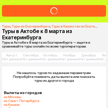
Туры
,
Туры из Екатеринбурга
,
Туры в Казахстан из Екатеринбурга
Туры в Актобе к 8 марта из
Екатеринбурга
Туры в Актобе к 8 марта из Екатеринбурга — ищите и
сравнивайте туры онлайн по всем туроператорам.
Август
Сентябрь
Октябрь
Ноябрь
Декабрь
Янв
Нет данных
Нет данных
Нет данных
Нет данных
Нет данных
Нет д
Не нашлось туров по заданным параметрам 

 Попробуйте поменять даты вылета или поискать 
туры из другого города
Вылеты из городов
из Москвы
из Санкт-Петербурга
из Казани