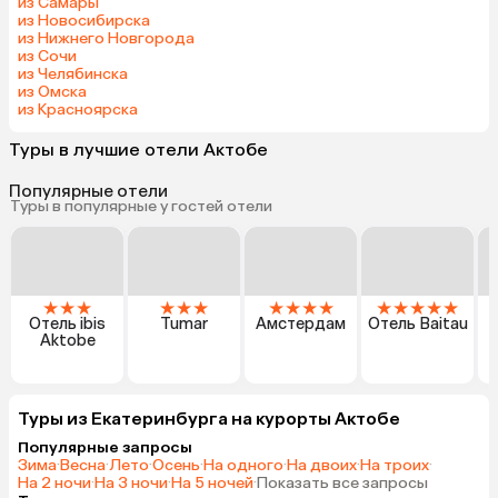
из Самары
из Новосибирска
из Нижнего Новгорода
из Сочи
из Челябинска
из Омска
из Красноярска
Туры в лучшие отели Актобе
Популярные отели
Туры в популярные у гостей отели
★
★
★
★
★
★
★
★
★
★
★
★
★
★
★
Отель ibis
Tumar
Амстердам
Отель Baitau
Aktobe
Туры из Екатеринбурга на курорты Актобе
Популярные запросы
Зима
·
Весна
·
Лето
·
Осень
·
На одного
·
На двоих
·
На троих
·
На 2 ночи
·
На 3 ночи
·
На 5 ночей
·
Показать все запросы