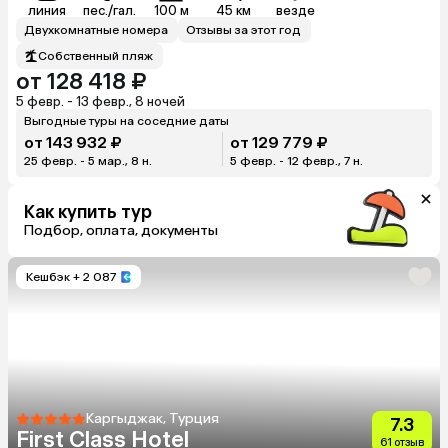
линия
пес./гал.
100 м
45 км
везде
Двухкомнатные номера
Отзывы за этот год
Собственный пляж
от 128 418 ₽
5 февр. - 13 февр., 8 ночей
Выгодные туры на соседние даты
от 143 932 ₽
от 129 779 ₽
25 февр. - 5 мар., 8 н.
5 февр. - 12 февр., 7 н.
Как купить тур
Подбор, оплата, документы
Кешбэк
+ 2 087
Каргыджак, Турция
7.3
First Class Hotel
61 отзыв