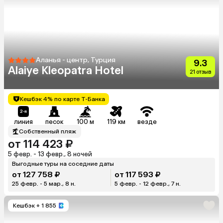
Аланья - центр, Турция
9.3
Alaiye Kleopatra Hotel
21 отзыв
Кешбэк 4% по карте Т-Банка
линия
песок
100 м
119 км
везде
Собственный пляж
от 114 423 ₽
5 февр. - 13 февр., 8 ночей
Выгодные туры на соседние даты
от 127 758 ₽
от 117 593 ₽
25 февр. - 5 мар., 8 н.
5 февр. - 12 февр., 7 н.
Кешбэк
+ 1 855