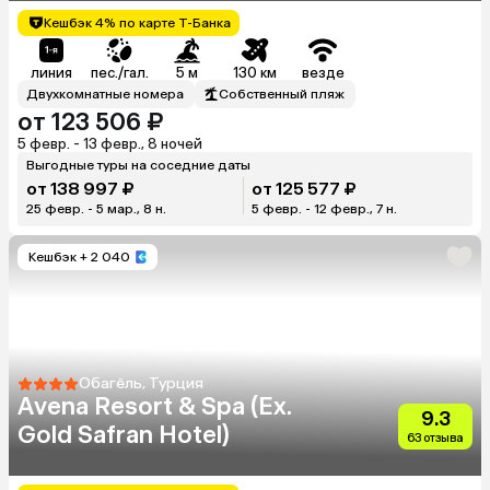
Кешбэк 4% по карте Т-Банка
линия
пес./гал.
5 м
130 км
везде
Двухкомнатные номера
Собственный пляж
от 123 506 ₽
5 февр. - 13 февр., 8 ночей
Выгодные туры на соседние даты
от 138 997 ₽
от 125 577 ₽
25 февр. - 5 мар., 8 н.
5 февр. - 12 февр., 7 н.
Кешбэк
+ 2 040
Обагёль, Турция
Avena Resort & Spa (Ex.
9.3
Gold Safran Hotel)
63 отзыва