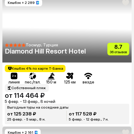
Кешбэк
+ 2 289
Тосмур, Турция
8.7
Diamond Hill Resort Hotel
36 отзывов
Кешбэк 4% по карте Т-Банка
линия
пес./гал.
150 м
125 км
везде
Собственный пляж
от 114 464 ₽
5 февр. - 13 февр., 8 ночей
Выгодные туры на соседние даты
от 125 238 ₽
от 117 528 ₽
25 февр. - 5 мар., 8 н.
5 февр. - 12 февр., 7 н.
Кешбэк
+ 2 161