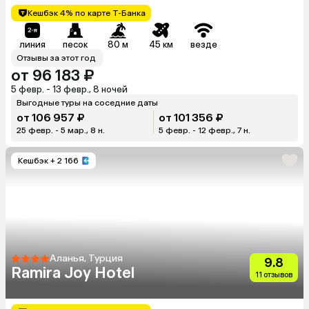
Кешбэк 4% по карте Т-Банка
линия
песок
80 м
45 км
везде
Отзывы за этот год
от 96 183 ₽
5 февр. - 13 февр., 8 ночей
Выгодные туры на соседние даты
от 106 957 ₽
от 101 356 ₽
25 февр. - 5 мар., 8 н.
5 февр. - 12 февр., 7 н.
Кешбэк
+ 2 166
Аланья, Турция
9.8
Ramira Joy Hotel
11 отзывов