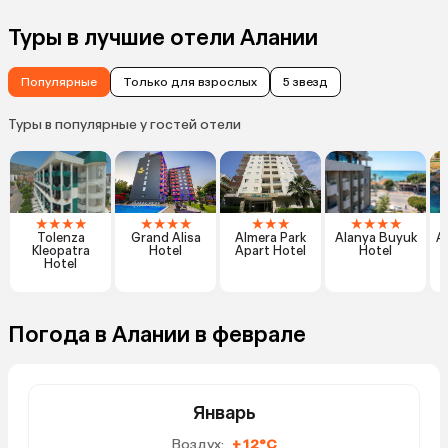
Туры в лучшие отели Алании
Популярные
Только для взрослых
5 звезд
Туры в популярные у гостей отели
★
★
★
★
★
★
★
★
★
★
★
★
★
★
★
Tolenza
Grand Alisa
Almera Park
Alanya Buyuk
A
Kleopatra
Hotel
Apart Hotel
Hotel
Hotel
Погода в Алании в феврале
Январь
Воздух:
+12°C