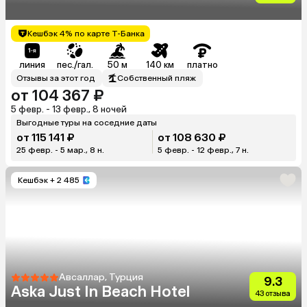
Кешбэк 4% по карте Т-Банка
линия
пес./гал.
50 м
140 км
платно
Отзывы за этот год
Собственный пляж
от 104 367 ₽
5 февр. - 13 февр., 8 ночей
Выгодные туры на соседние даты
от 115 141 ₽
от 108 630 ₽
25 февр. - 5 мар., 8 н.
5 февр. - 12 февр., 7 н.
Кешбэк
+ 2 485
Авсаллар, Турция
9.3
Aska Just In Beach Hotel
43 отзыва