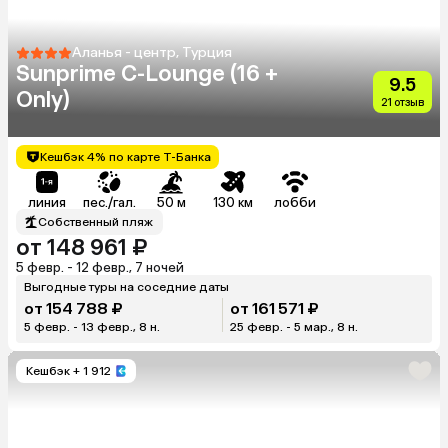
Аланья - центр, Турция
Sunprime C-Lounge (16 +
9.5
Only)
21 отзыв
Кешбэк 4% по карте Т-Банка
линия
пес./гал.
50 м
130 км
лобби
Собственный пляж
от 148 961 ₽
5 февр. - 12 февр., 7 ночей
Выгодные туры на соседние даты
от 154 788 ₽
от 161 571 ₽
5 февр. - 13 февр., 8 н.
25 февр. - 5 мар., 8 н.
Кешбэк
+ 1 912