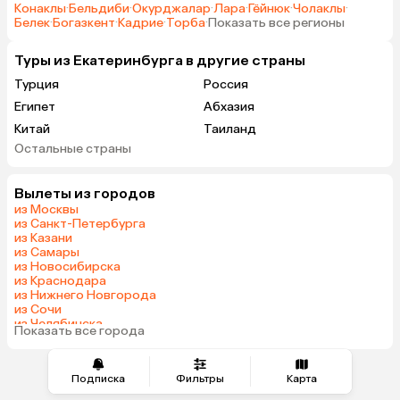
Конаклы
·
Бельдиби
·
Окурджалар
·
Лара
·
Гёйнюк
·
Чолаклы
·
Белек
·
Богазкент
·
Кадрие
·
Торба
·
Показать все регионы
Туры из Екатеринбурга в другие страны
Турция
Россия
Египет
Абхазия
Китай
Таиланд
Остальные страны
Вьетнам
ОАЭ
Мальдивы
Грузия
Вылеты из городов
Беларусь
Армения
из Москвы
Шри-Ланка
Казахстан
из Санкт-Петербурга
из Казани
Азербайджан
Узбекистан
из Самары
Индия
Сербия
из Новосибирска
из Краснодара
Катар
Киргизия
из Нижнего Новгорода
Гонконг
Саудовская Аравия
из Сочи
из Челябинска
Таджикистан
Венгрия
Показать все города
из Тюмени
Подписка
Фильтры
Карта