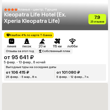
Аланья - центр, Турция
Kleopatra Life Hotel (Ex.
7.9
Xperia Kleopatra Life)
25 отзывов
Кешбэк 4% по карте Т-Банка
линия
песок
20 м
115 км
лобби
Отзывы за этот год
Собственный пляж
от 95 641 ₽
5 февр. - 13 февр., 8 ночей
Выгодные туры на соседние даты
от 106 415 ₽
от 101 080 ₽
25 февр. - 5 мар., 8 н.
5 февр. - 12 февр., 7 н.