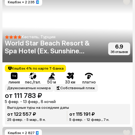
Кешбэк
+ 2 235
Кестель, Турция
World Star Beach Resort &
6.9
Spa Hotel (Ex. Sunshine
36 отзывов
Hotel)
Кешбэк 4% по карте Т-Банка
линия
пес./гал.
50 м
33 км
платно
Двухкомнатные номера
Собственный пляж
от 111 783 ₽
5 февр. - 13 февр., 8 ночей
Выгодные туры на соседние даты
от 122 557 ₽
от 115 191 ₽
25 февр. - 5 мар., 8 н.
5 февр. - 12 февр., 7 н.
Кешбэк
+ 2 827