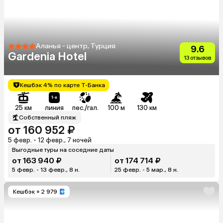
Аланья - центр, Турция
9.6
Gardenia Hotel
13 отзывов
Кешбэк 4% по карте Т-Банка
25 км
линия
пес./гал.
100 м
130 км
Собственный пляж
от 160 952 ₽
5 февр. - 12 февр., 7 ночей
Выгодные туры на соседние даты
от 163 940 ₽
от 174 714 ₽
5 февр. - 13 февр., 8 н.
25 февр. - 5 мар., 8 н.
Кешбэк
+ 2 979