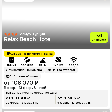
Тосмур, Турция
7.6
Relax Beach Hotel
27 отзывов
Кешбэк 4% по карте Т-Банка
линия
пес./гал.
50 м
125 км
везде
Двухкомнатные номера
Отзывы за этот год
Собственный пляж
от 108 070 ₽
5 февр. - 13 февр., 8 ночей
Выгодные туры на соседние даты
от 118 844 ₽
от 111 905 ₽
25 февр. - 5 мар., 8 н.
5 февр. - 12 февр., 7 н.