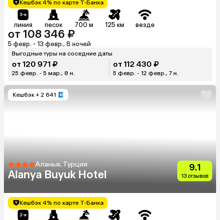
Кешбэк 4% по карте Т-Банка
линия
песок
700 м
125 км
везде
от 108 346 ₽
5 февр. - 13 февр., 8 ночей
Выгодные туры на соседние даты
от 120 971 ₽
от 112 430 ₽
25 февр. - 5 мар., 8 н.
5 февр. - 12 февр., 7 н.
Кешбэк
+ 2 641
Аланья, Турция
9.1
Alanya Buyuk Hotel
13 отзывов
Кешбэк 4% по карте Т-Банка