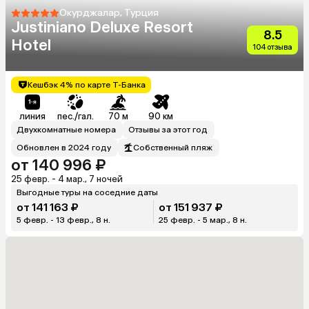
Окурджалар, Турция
Justiniano Deluxe Resort
8.5
Hotel
104 отзыва
Кешбэк 4% по карте Т-Банка
линия
пес./гал.
70 м
90 км
Двухкомнатные номера
Отзывы за этот год
Обновлен в 2024 году
Собственный пляж
от 140 996 ₽
25 февр. - 4 мар., 7 ночей
Выгодные туры на соседние даты
от 141 163 ₽
от 151 937 ₽
5 февр. - 13 февр., 8 н.
25 февр. - 5 мар., 8 н.