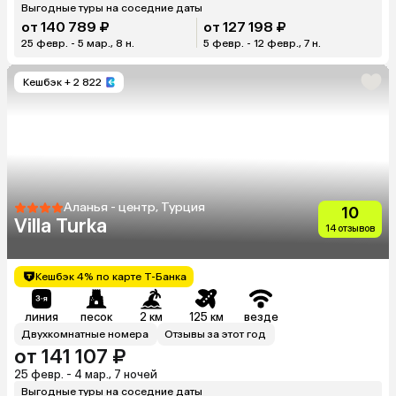
Выгодные туры на соседние даты
от 140 789 ₽
от 127 198 ₽
25 февр. - 5 мар., 8 н.
5 февр. - 12 февр., 7 н.
Кешбэк
+ 2 822
Аланья - центр, Турция
10
Villa Turka
14 отзывов
Кешбэк 4% по карте Т-Банка
линия
песок
2 км
125 км
везде
Двухкомнатные номера
Отзывы за этот год
от 141 107 ₽
25 февр. - 4 мар., 7 ночей
Выгодные туры на соседние даты