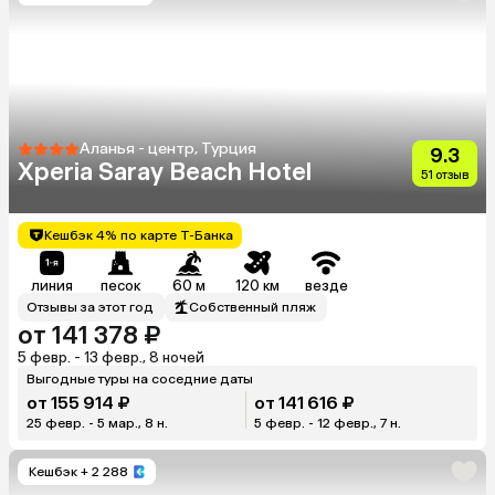
Аланья - центр, Турция
9.3
Xperia Saray Beach Hotel
51 отзыв
Кешбэк 4% по карте Т-Банка
линия
песок
60 м
120 км
везде
Отзывы за этот год
Собственный пляж
от 141 378 ₽
5 февр. - 13 февр., 8 ночей
Выгодные туры на соседние даты
от 155 914 ₽
от 141 616 ₽
25 февр. - 5 мар., 8 н.
5 февр. - 12 февр., 7 н.
Кешбэк
+ 2 288