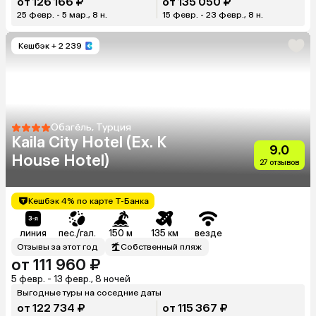
от 126 166 ₽
от 135 050 ₽
25 февр. - 5 мар., 8 н.
15 февр. - 23 февр., 8 н.
Кешбэк
+ 2 239
Обагёль, Турция
Kaila City Hotel (Ex. K
9.0
House Hotel)
27 отзывов
Кешбэк 4% по карте Т-Банка
линия
пес./гал.
150 м
135 км
везде
Отзывы за этот год
Собственный пляж
от 111 960 ₽
5 февр. - 13 февр., 8 ночей
Выгодные туры на соседние даты
от 122 734 ₽
от 115 367 ₽