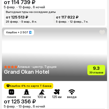
от 114 739 ₽
5 февр. - 13 февр., 8 ночей
Выгодные туры на соседние даты
от 125 513 ₽
от 117 822 ₽
25 февр. - 5 мар., 8 н.
5 февр. - 12 февр., 7 н.
Кешбэк
+ 2 507
Аланья - центр, Турция
9.3
Grand Okan Hotel
39 отзывов
Кешбэк 4% по карте Т-Банка
линия
песок
100 м
125 км
везде
от 125 356 ₽
5 февр. - 13 февр., 8 ночей