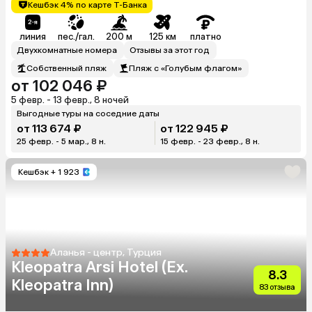
Кешбэк 4% по карте Т-Банка
линия
пес./гал.
200 м
125 км
платно
Двухкомнатные номера
Отзывы за этот год
Собственный пляж
Пляж с «Голубым флагом»
от 102 046 ₽
5 февр. - 13 февр., 8 ночей
Выгодные туры на соседние даты
от 113 674 ₽
от 122 945 ₽
25 февр. - 5 мар., 8 н.
15 февр. - 23 февр., 8 н.
Кешбэк
+ 1 923
Аланья - центр, Турция
Kleopatra Arsi Hotel (Ex.
8.3
Kleopatra Inn)
83 отзыва