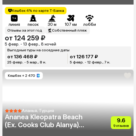
Кешбэк 4% по карте Т-Банка
линия
песок
30 м
107 км
лобби
Отзывы за этот год
Собственный пляж
от 124 259 ₽
5 февр. - 13 февр., 8 ночей
Выгодные туры на соседние даты
от 136 468 ₽
от 126 177 ₽
25 февр. - 5 мар., 8 н.
5 февр. - 12 февр., 7 н.
Кешбэк
+ 2 470
Аланья, Турция
Ananea Kleopatra Beach
9.6
(Ex. Cooks Club Alanya)
9 отзывов
(Adults Only 12+)