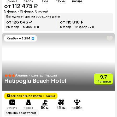
линия
песок
1 км
115 км
везде
от 112 475 ₽
5 февр. - 13 февр., 8 ночей
Выгодные туры на соседние даты
от 126 645 ₽
от 115 810 ₽
25 февр. - 5 мар., 8 н.
5 февр. - 12 февр., 7 н.
Кешбэк
+ 2 294
Аланья - центр, Турция
9.7
Hatipoglu Beach Hotel
14 отзывов
Кешбэк 4% по карте Т-Банка
линия
песок
50 м
45 км
лобби
Отзывы за этот год