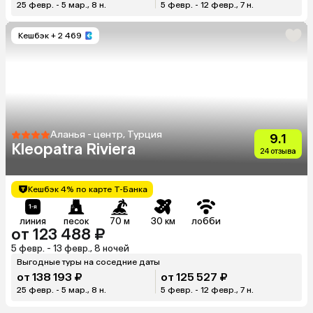
25 февр. - 5 мар., 8 н.
5 февр. - 12 февр., 7 н.
Кешбэк
+ 2 469
Аланья - центр, Турция
9.1
Kleopatra Riviera
24 отзыва
Кешбэк 4% по карте Т-Банка
линия
песок
70 м
30 км
лобби
от 123 488 ₽
5 февр. - 13 февр., 8 ночей
Выгодные туры на соседние даты
от 138 193 ₽
от 125 527 ₽
25 февр. - 5 мар., 8 н.
5 февр. - 12 февр., 7 н.