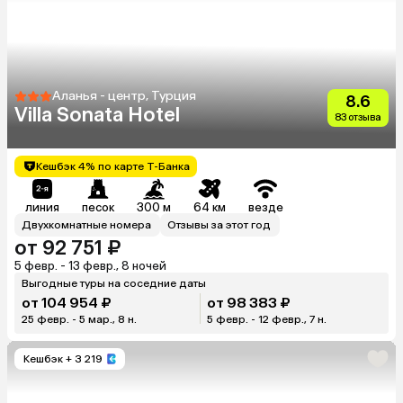
Аланья - центр, Турция
8.6
Villa Sonata Hotel
83 отзыва
Кешбэк 4% по карте Т-Банка
линия
песок
300 м
64 км
везде
Двухкомнатные номера
Отзывы за этот год
от 92 751 ₽
5 февр. - 13 февр., 8 ночей
Выгодные туры на соседние даты
от 104 954 ₽
от 98 383 ₽
25 февр. - 5 мар., 8 н.
5 февр. - 12 февр., 7 н.
Кешбэк
+ 3 219