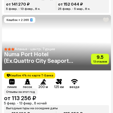
от 141 270 ₽
от 152 044 ₽
5 февр. - 13 февр., 8 н.
25 февр. - 5 мар., 8 н.
Кешбэк
+ 2 265
Аланья - центр, Турция
Numa Port Hotel
9.5
(Ex.Quattro City Seaport
13 отзывов
Hotel)
Кешбэк 4% по карте Т-Банка
линия
песок
200 м
125 км
везде
Отзывы за этот год
от 113 256 ₽
5 февр. - 13 февр., 8 ночей
Выгодные туры на соседние даты