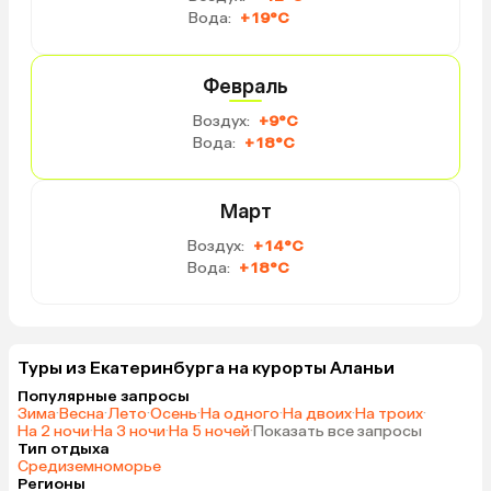
Вода:
+19°C
Февраль
Воздух:
+9°C
Вода:
+18°C
Март
Воздух:
+14°C
Вода:
+18°C
Туры из Екатеринбурга на курорты Аланьи
Популярные запросы
Зима
·
Весна
·
Лето
·
Осень
·
На одного
·
На двоих
·
На троих
·
На 2 ночи
·
На 3 ночи
·
На 5 ночей
·
Показать все запросы
Тип отдыха
Средиземноморье
Регионы