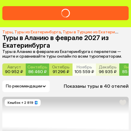
Туры
,
Туры из Екатеринбурга
,
Туры в Турцию из Екатеринбурга
,
Туры в Аланию в феврале 2027 из
Екатеринбурга
Туры в Аланию в феврале из Екатеринбурга с перелетом —
ищите и сравнивайте туры онлайн по всем туроператорам.
Август
Сентябрь
Октябрь
Ноябрь
Декабрь
Янв
90 952 ₽
86 460 ₽
91 296 ₽
105 559 ₽
96 935 ₽
85 6
Показаны туры в 40 отелей
По рекомендации
Кешбэк
+ 2 819