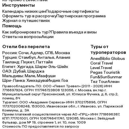
Инструменты
Календарь низких цен
Подарочные сертификаты
Оформить тур в рассрочку
Партнерская программа
Журнал о путешествиях
Помощь
Как забронировать тур?
Правила въезда и визы
Ответы на вопросы
Акции
Отели без перелета
Туры от
туроператоров
Россия:
Сочи,
Адлер,
СПб,
Москва
Турция:
Стамбул,
Анталья,
Алания
Anex
Biblio Globus
Таиланд:
Пхукет,
Паттайя
Coral Travel
Египет:
Хургада,
Шарм-Эль-Шейх
Level.Travel
ОАЭ:
Дубай,
Шарджа
Pegas Touristik
Мальдивы:
Мале,
Маафуши
Fun&Sun
Sunmar
Шри-Ланка:
Хиккадува
Индия:
Гоа
Tez Tour
Алеан
Правообладатель ПО: ООО «Левел Тревел» (2011 - 2026) ИНН
7716697924, ОГРН 1117746723808 123056, г. Москва, вн.тер.г.
Муниципальный округ Пресненский, ул. Юлиуса Фучика, д.6, стр.2,
помещ.6Ч
Турагент: ООО «Академия Сервиса» ИНН 3702175896, ОГРН
1173702008248, 153000, Ивановская обл., г. Иваново, ул. Парижской
Коммуны, д. ЗА
Прием платежей осуществляется через АО «ПРЦ» ИНН 7718696387,
КПП 771701001, ОГРН 1087746411741, 129085, Москва г, Звёздный
бульвар, дом № 19, строение 1, эт. 10, пом. 1009
Стоимость ПО предоставляется по запросу