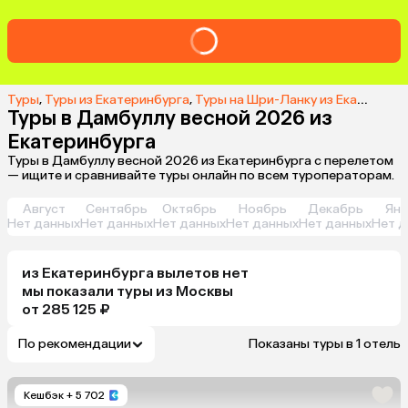
Туры
,
Туры из Екатеринбурга
,
Туры на Шри-Ланку из Екатеринбурга
Туры в Дамбуллу весной 2026 из
Екатеринбурга
Туры в Дамбуллу весной 2026 из Екатеринбурга с перелетом
— ищите и сравнивайте туры онлайн по всем туроператорам.
Август
Сентябрь
Октябрь
Ноябрь
Декабрь
Янв
Нет данных
Нет данных
Нет данных
Нет данных
Нет данных
Нет д
из
Екатеринбурга
вылетов нет
мы показали туры
из
Москвы
от 285 125 ₽
По рекомендации
Показаны туры в 1 отель
Кешбэк
+ 5 702