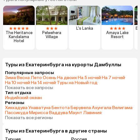
★
★
★
★
★
★
★
★
★
★
★
★
L's Lanka
Ex
The Heritance
Pelwehera
Amaya Lake
Kandalama
Village
Resort
N
Hotel
Туры из Екатеринбурга на курорты Дамбуллы
Популярные запросы
Зима
·
Весна
·
Лето
·
Осень
·
На двоих
·
На 5 ночей
·
На 7 ночей
·
На 10 ночей
·
На 14 ночей
·
Туры на Новый год
·
Показать все запросы
Тип отдыха
Индийский океан
Регионы
Хиккадува
·
Унаватуна
·
Бентота
·
Берувела
·
Ахунгала
·
Велигама
·
Пассикуда
·
Мирисса
·
Ваддува
·
Маунт Лавиния
·
Показать все регионы
Туры из Екатеринбурга в другие страны
Турция
Россия