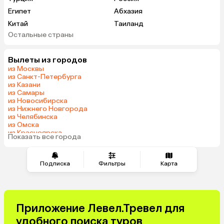
Египет
Абхазия
Китай
Таиланд
Остальные страны
Вьетнам
ОАЭ
Мальдивы
Грузия
Вылеты из городов
Армения
Шри-Ланка
из Москвы
Казахстан
Азербайджан
из Санкт-Петербурга
из Казани
Узбекистан
Индия
из Самары
Сербия
Катар
из Новосибирска
из Нижнего Новгорода
Киргизия
Гонконг
из Челябинска
Саудовская Аравия
Венгрия
из Омска
из Красноярска
Показать все города
из Волгограда
Подписка
Фильтры
Карта
Приложение Левел.Тревел для
удобного поиска туров