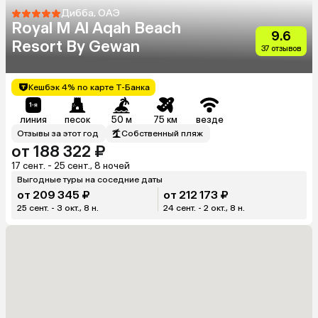
Дибба, ОАЭ
Royal M Al Aqah Beach
9.6
Resort By Gewan
37 отзывов
Кешбэк 4% по карте Т-Банка
линия
песок
50 м
75 км
везде
Отзывы за этот год
Собственный пляж
от 188 322 ₽
17 сент. - 25 сент., 8 ночей
Выгодные туры на соседние даты
от 209 345 ₽
от 212 173 ₽
25 сент. - 3 окт., 8 н.
24 сент. - 2 окт., 8 н.