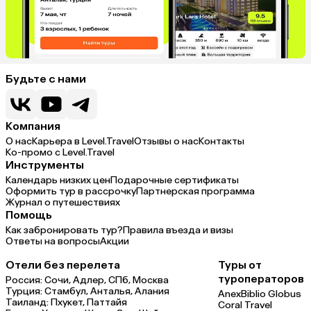
Будьте с нами
Компания
О нас
Карьера в Level.Travel
Отзывы о нас
Контакты
Ко-промо с Level.Travel
Инструменты
Календарь низких цен
Подарочные сертификаты
Оформить тур в рассрочку
Партнерская программа
Журнал о путешествиях
Помощь
Как забронировать тур?
Правила въезда и визы
Ответы на вопросы
Акции
Отели без перелета
Туры от
туроператоров
Россия:
Сочи,
Адлер,
СПб,
Москва
Турция:
Стамбул,
Анталья,
Алания
Anex
Biblio Globus
Таиланд:
Пхукет,
Паттайя
Coral Travel