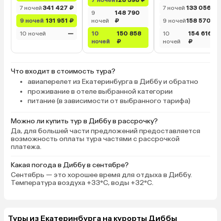
7 ночей
341 427 ₽
7 ночей
133 056 ₽
9
148 790
9 ночей
131 951 ₽
ночей
₽
9 ночей
158 570 ₽
10 ночей
—
10
150 858
10
154 616
ночей
₽
ночей
₽
Что входит в стоимость тура?
авиаперелет из Екатеринбурга в Диббу и обратно
проживание в отеле выбранной категории
питание (в зависимости от выбранного тарифа)
Можно ли купить тур в Диббу в рассрочку?
Да, для большей части предложений предоставляется
возможность оплаты тура частями с рассрочкой
платежа.
Какая погода в Диббу в сентябре?
Сентябрь — это хорошее время для отдыха в Диббу.
Температура воздуха +33°C, воды +32°C.
Туры из Екатеринбурга на курорты Диббы