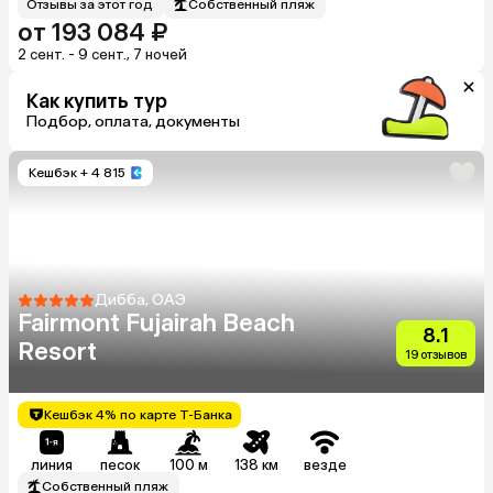
Отзывы за этот год
Собственный пляж
от 193 084 ₽
2 сент. - 9 сент., 7 ночей
Как купить тур
Подбор, оплата, документы
Кешбэк
+ 4 815
Дибба, ОАЭ
Fairmont Fujairah Beach
8.1
Resort
19 отзывов
Кешбэк 4% по карте Т-Банка
линия
песок
100 м
138 км
везде
Собственный пляж