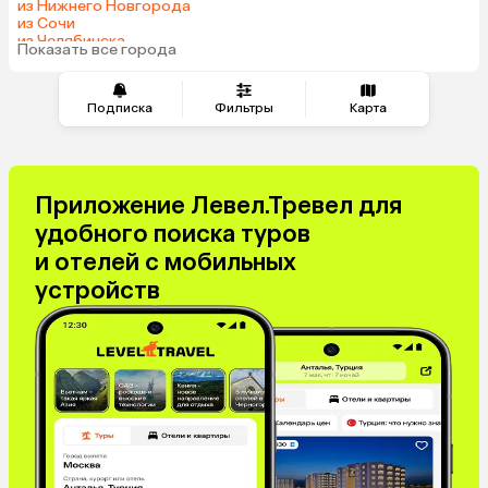
из Нижнего Новгорода
Гонконг
Саудовская Аравия
из Сочи
из Челябинска
Таджикистан
Венгрия
Показать все города
из Тюмени
Подписка
Фильтры
Карта
Приложение Левел.Тревел для
удобного поиска туров
и отелей с мобильных
устройств