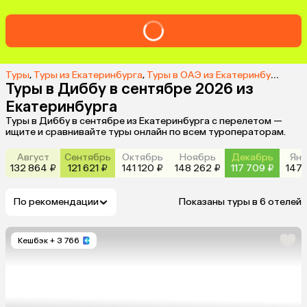
Туры
,
Туры из Екатеринбурга
,
Туры в ОАЭ из Екатеринбурга
,
Тур
Туры в Диббу в сентябре 2026 из
Екатеринбурга
Туры в Диббу в сентябре из Екатеринбурга с перелетом —
ищите и сравнивайте туры онлайн по всем туроператорам.
Август
Сентябрь
Октябрь
Ноябрь
Декабрь
Янв
132 864 ₽
121 621 ₽
141 120 ₽
148 262 ₽
117 709 ₽
147 
По рекомендации
Показаны туры в 6 отелей
Кешбэк
+ 3 766