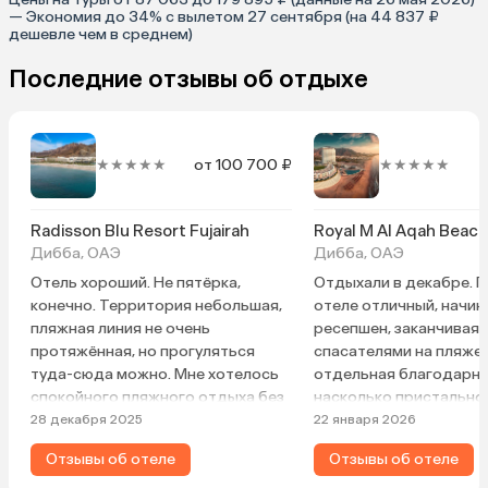
— Экономия до 34% с вылетом 27 сентября (на 44 837 ₽
дешевле чем в среднем)
Последние отзывы об отдыхе
★★★★★
от 100 700 ₽
★★★★★
Radisson Blu Resort Fujairah
Дибба, ОАЭ
Дибба, ОАЭ
Отель хороший. Не пятёрка,
Отдыхали в декабре. П
конечно. Территория небольшая,
отеле отличный, начин
пляжная линия не очень
ресепшен, заканчивая
протяжённая, но прогуляться
спасателями на пляже
туда-сюда можно. Мне хотелось
отдельная благодарнос
спокойного пляжного отдыха без
насколько пристально
суеты. Для этого отель подходит,
за купающимися гостям
28 декабря 2025
22 января 2026
находится далеко от Дубая. Море
за малышами в детском
Отзывы об отеле
Отзывы об отеле
чистейшее, пляж песочек. Берите
Питание хорошее. Выб