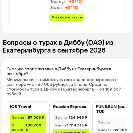
Воздух:
+31°C
Вода:
+31°C
Можно купаться
Вопросы о турах в Диббу (ОАЭ) из
Екатеринбурга в сентябре 2026
Сколько стоит путевка в Диббу из Екатеринбурга в
сентябре?
Минимальная стоимость путевки на двоих взрослых в
сентябре — от 87 063 рублей за 3 ночи. Средняя
стоимость тура в Диббу из Екатеринбурга — от 169 567
рублей.
ICS Travel
Russian Express
FUN&SUN (ex.
TUI)
3 ночи
87 063 ₽
3 ночи
124 946 ₽
3 ночи
—
5
100 700
5 ночей
114 515 ₽
ночей
₽
5 ночей
123 816 ₽
7 ночей
128 398 ₽