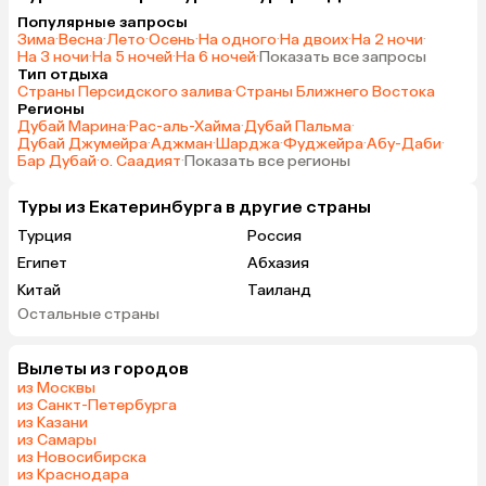
Популярные запросы
Зима
·
Весна
·
Лето
·
Осень
·
На одного
·
На двоих
·
На 2 ночи
·
На 3 ночи
·
На 5 ночей
·
На 6 ночей
·
Показать все запросы
Тип отдыха
Страны Персидского залива
·
Страны Ближнего Востока
Регионы
Дубай Марина
·
Рас-аль-Хайма
·
Дубай Пальма
·
Дубай Джумейра
·
Аджман
·
Шарджа
·
Фуджейра
·
Абу-Даби
·
Бар Дубай
·
о. Саадият
·
Показать все регионы
Туры из Екатеринбурга в другие страны
Турция
Россия
Египет
Абхазия
Китай
Таиланд
Остальные страны
Вьетнам
ОАЭ
Мальдивы
Грузия
Вылеты из городов
Беларусь
Армения
из Москвы
Шри-Ланка
Казахстан
из Санкт-Петербурга
из Казани
Азербайджан
Узбекистан
из Самары
Индия
Сербия
из Новосибирска
из Краснодара
Катар
Киргизия