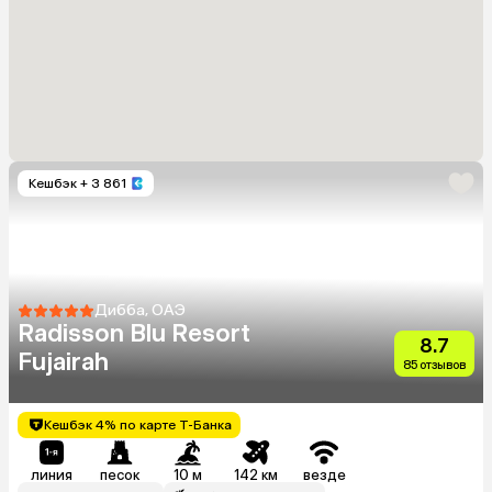
Кешбэк
+ 3 861
Дибба, ОАЭ
Radisson Blu Resort
8.7
Fujairah
85 отзывов
Кешбэк 4% по карте Т-Банка
линия
песок
10 м
142 км
везде