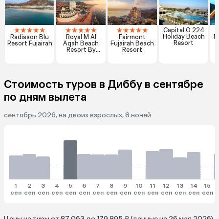
★
★
★
★
★
★
★
★
★
★
★
★
★
★
★
Capital O 224
Holiday Beach
M
Radisson Blu
Royal M Al
Fairmont
Resort
Resort Fujairah
Aqah Beach
Fujairah Beach
Resort By
Resort
Gewan
Стоимость туров в Диббу в сентябре
по дням вылета
сентябрь 2026, на двоих взрослых, 8 ночей
1
2
3
4
5
6
7
8
9
10
11
12
13
14
15
сен
сен
сен
сен
сен
сен
сен
сен
сен
сен
сен
сен
сен
сен
сен
Цены на туры от 87 063 до 179 895 ₽ (данные на 26 мая 2026)