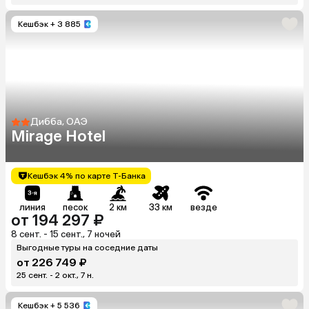
Кешбэк
+ 3 885
Дибба, ОАЭ
Mirage Hotel
Кешбэк 4% по карте Т-Банка
линия
песок
2 км
33 км
везде
от 194 297 ₽
8 сент. - 15 сент., 7 ночей
Выгодные туры на соседние даты
от 226 749 ₽
25 сент. - 2 окт., 7 н.
Кешбэк
+ 5 536