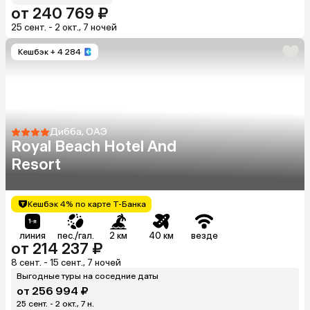
от 240 769 ₽
25 сент. - 2 окт., 7 ночей
Кешбэк
+ 4 284
Дибба, ОАЭ
Royal Beach Hotel And
Resort
Кешбэк 4% по карте Т-Банка
линия
пес./гал.
2 км
40 км
везде
от 214 237 ₽
8 сент. - 15 сент., 7 ночей
Выгодные туры на соседние даты
от 256 994 ₽
25 сент. - 2 окт., 7 н.