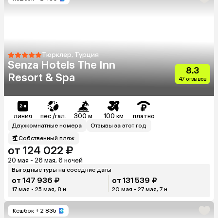
Тюрклер, Турция
Senza Hotels The Inn
8.3
Resort & Spa
47 отзывов
линия
пес./гал.
300 м
100 км
платно
Двухкомнатные номера
Отзывы за этот год
Собственный пляж
от 124 022 ₽
20 мая - 26 мая, 6 ночей
Выгодные туры на соседние даты
от 147 936 ₽
от 131 539 ₽
17 мая - 25 мая, 8 н.
20 мая - 27 мая, 7 н.
Кешбэк
+ 2 835