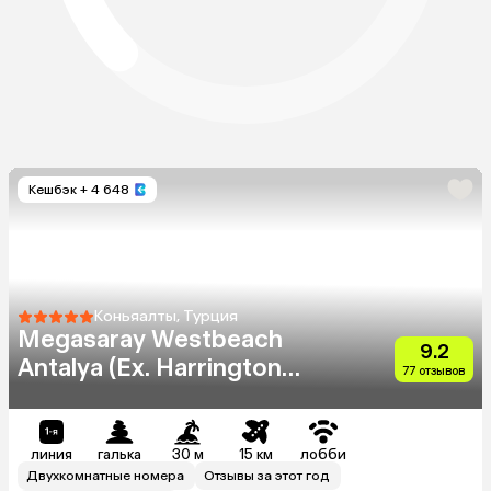
Кешбэк
+ 4 648
Коньяалты, Турция
Megasaray Westbeach
9.2
Antalya (Ex. Harrington
77 отзывов
Park Resort)
линия
галька
30 м
15 км
лобби
Двухкомнатные номера
Отзывы за этот год