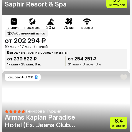
Saphir Resort & Spa
13 отзывов
линия
пес./гал.
30 м
75 км
везде
Собственный пляж
от 202 294 ₽
10 мая - 17 мая, 7 ночей
Выгодные туры на соседние даты
от 239 522 ₽
от 254 251 ₽
17 мая - 25 мая, 8 н.
31 мая - 8 июн., 8 н.
Кешбэк
+ 3 011
Текирова, Турция
Armas Kaplan Paradise
8.4
Hotel (Ex. Jeans Club
51 отзыв