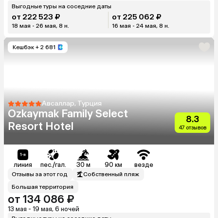
Выгодные туры на соседние даты
от 222 523 ₽
от 225 062 ₽
18 мая - 26 мая, 8 н.
16 мая - 24 мая, 8 н.
Кешбэк
+ 2 681
Авсаллар, Турция
Ozkaymak Family Select
8.3
Resort Hotel
47 отзывов
линия
пес./гал.
30 м
90 км
везде
Отзывы за этот год
Собственный пляж
Большая территория
от 134 086 ₽
13 мая - 19 мая, 6 ночей