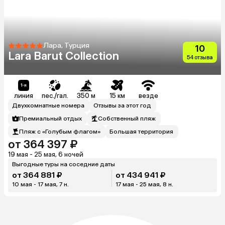
Лара, Турция
10
Lara Barut Collection
54 отзыва
линия
пес./гал.
350 м
15 км
везде
Двухкомнатные номера
Отзывы за этот год
Премиальный отдых
Собственный пляж
Пляж с «Голубым флагом»
Большая территория
от 364 397 ₽
19 мая - 25 мая, 6 ночей
Выгодные туры на соседние даты
от 364 881 ₽
от 434 941 ₽
10 мая - 17 мая, 7 н.
17 мая - 25 мая, 8 н.