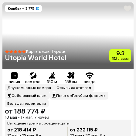
Кешбэк
+ 3 775
Каргыджак, Турция
9.3
Utopia World Hotel
152 отзыва
линия
пес./гал.
150 м
155 км
везде
Двухкомнатные номера
Отзывы за этот год
Собственный пляж
Пляж с «Голубым флагом»
Большая территория
от 188 774 ₽
10 мая - 17 мая, 7 ночей
Выгодные туры на соседние даты
от 218 414 ₽
от 232 115 ₽
17 мая - 25 мая, 8 н.
22 мая - 30 мая, 8 н.