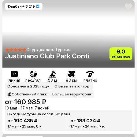
Кешбэк
+ 3 219
Окурджалар, Турция
9.0
Justiniano Club Park Conti
89 отзывов
линия
пес./гал.
50 м
90 км
платно
Обновлен в 2025 году
Отзывы за этот год
Собственный пляж
Большая территория
от 160 985 ₽
10 мая - 17 мая, 7 ночей
Выгодные туры на соседние даты
от 190 435 ₽
от 183 034 ₽
17 мая - 25 мая, 8 н.
17 мая - 24 мая, 7 н.