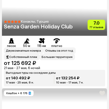
Конаклы, Турция
7.0
Senza Garden Holiday Club
77 отзывов
песок
50 м
115 км
платно
Двухкомнатные номера
Отзывы за этот год
Собственный пляж
Большая территория
от 125 692 ₽
21 мая - 27 мая, 6 ночей
Выгодные туры на соседние даты
от 140 492 ₽
от 132 254 ₽
17 мая - 25 мая, 8 н.
10 мая - 17 мая, 7 н.
Кешбэк
+ 6 176