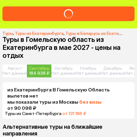
Туры
,
Туры из Екатеринбурга
,
Туры в Беларусь из Екатеринбурга
Туры в Гомельскую область из
Екатеринбурга в мае 2027 - цены на
отдых
Август
Сентябрь
Октябрь
Ноябрь
Декабрь
Янв
Нет данных
184 938 ₽
Нет данных
Нет данных
Нет данных
Нет д
из
Екатеринбурга
В Гомельскую Область
вылетов нет
мы показали туры
из
Москвы
без визы
от 90 098 ₽
Туры из Санкт-Петербурга
от 131 186 ₽
Альтернативные туры на ближайшие
направления