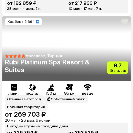
от 182 859 ₽
от 217 933 ₽
28 мая - 4 июн., 7 н.
10 мая - 17 мая, 7 н.
Кешбэк
+ 5 394
Авсаллар, Турция
Rubi Platinum Spa Resort &
9.7
Suites
19 отзывов
линия
пес./гал.
130 м
95 км
везде
Отзывы за этот год
Собственный пляж
Большая территория
от 269 703 ₽
20 мая - 26 мая, 6 ночей
Выгодные туры на соседние даты
от 326 764 ₽
от 353 529 ₽