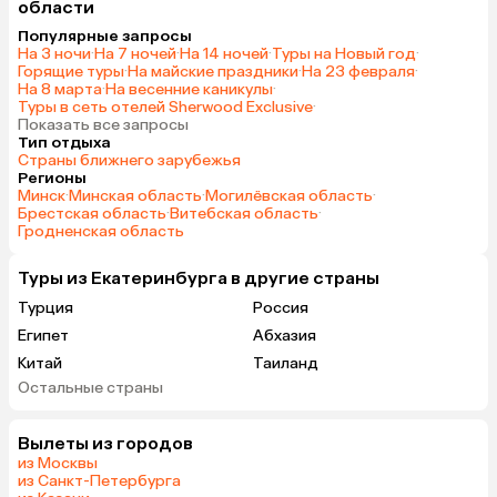
области
Популярные запросы
На 3 ночи
·
На 7 ночей
·
На 14 ночей
·
Туры на Новый год
·
Горящие туры
·
На майские праздники
·
На 23 февраля
·
На 8 марта
·
На весенние каникулы
·
Туры в сеть отелей Sherwood Exclusive
·
Показать все запросы
Тип отдыха
Страны ближнего зарубежья
Регионы
Минск
·
Минская область
·
Могилёвская область
·
Брестская область
·
Витебская область
·
Гродненская область
Туры из Екатеринбурга в другие страны
Турция
Россия
Египет
Абхазия
Китай
Таиланд
Остальные страны
Вьетнам
ОАЭ
Мальдивы
Грузия
Вылеты из городов
Беларусь
Армения
из Москвы
Шри-Ланка
Казахстан
из Санкт-Петербурга