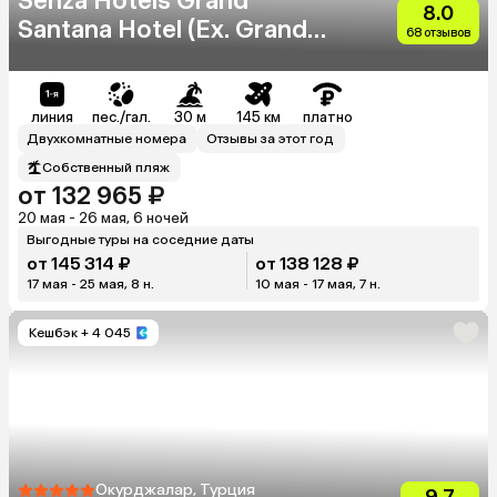
Senza Hotels Grand
8.0
Santana Hotel (Ex. Grand
68 отзывов
Santana)
линия
пес./гал.
30 м
145 км
платно
Двухкомнатные номера
Отзывы за этот год
Собственный пляж
от 132 965 ₽
20 мая - 26 мая, 6 ночей
Выгодные туры на соседние даты
от 145 314 ₽
от 138 128 ₽
17 мая - 25 мая, 8 н.
10 мая - 17 мая, 7 н.
Кешбэк
+ 4 045
Окурджалар, Турция
9.7