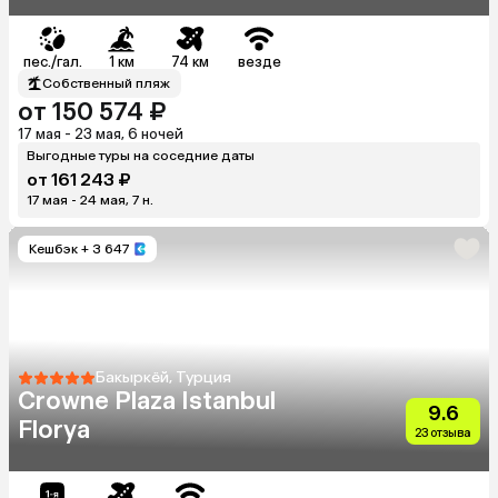
Hotels Kaplan)
пес./гал.
1 км
74 км
везде
Собственный пляж
от 150 574 ₽
17 мая - 23 мая, 6 ночей
Выгодные туры на соседние даты
от 161 243 ₽
17 мая - 24 мая, 7 н.
Кешбэк
+ 3 647
Бакыркёй, Турция
Crowne Plaza Istanbul
9.6
Florya
23 отзыва