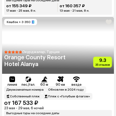
Выгодные туры на соседние даты
от 155 349 ₽
от 160 357 ₽
17 мая - 25 мая, 8 н.
13 мая - 21 мая, 8 н.
Кешбэк
+ 3 350
Окурджалар, Турция
Orange County Resort
9.3
Hotel Alanya
35 отзывов
линия
пес./гал.
60 м
90 км
везде
Двухкомнатные номера
Обновлен в 2024 году
Собственный пляж
Пляж с «Голубым флагом»
от 167 533 ₽
23 мая - 29 мая, 6 ночей
Выгодные туры на соседние даты