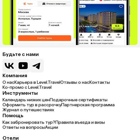
Будьте с нами
Компания
О нас
Карьера в Level.Travel
Отзывы о нас
Контакты
Ко-промо с Level.Travel
Инструменты
Календарь низких цен
Подарочные сертификаты
Оформить тур в рассрочку
Партнерская программа
Журнал о путешествиях
Помощь
Как забронировать тур?
Правила въезда и визы
Ответы на вопросы
Акции
Отели