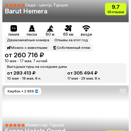
Сиде - центр, Турция
9.7
Barut Hemera
39 отзывов
линия
песок
80 м
65 км
везде
Двухкомнатные номера
Отзывы за этот год
Можно с животными
Собственный пляж
от 260 716 ₽
10 мая - 17 мая, 7 ночей
Выгодные туры на соседние даты
от 283 413 ₽
от 305 494 ₽
10 мая - 18 мая, 8 н.
17 мая - 25 мая, 8 н.
Кешбэк
+ 2 659
Махмутлар, Турция