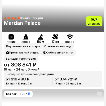
Кунду, Турция
9.7
Mardan Palace
24 отзыва
линия
песок
50 м
17 км
везде
Двухкомнатные номера
Отзывы за этот год
Премиальный отдых
Собственный пляж
Большая территория
от 308 841 ₽
18 мая - 24 мая, 6 ночей
Выгодные туры на соседние даты
от 316 488 ₽
от 374 721 ₽
10 мая - 17 мая, 7 н.
17 мая - 25 мая, 8 н.
Кешбэк
+ 7 287