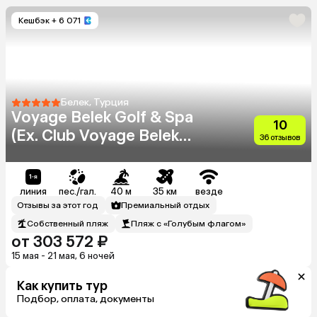
Кешбэк
+ 6 071
Белек, Турция
Voyage Belek Golf & Spa
10
(Ex. Club Voyage Belek
36 отзывов
Select)
линия
пес./гал.
40 м
35 км
везде
Отзывы за этот год
Премиальный отдых
Собственный пляж
Пляж с «Голубым флагом»
от 303 572 ₽
15 мая - 21 мая, 6 ночей
Как купить тур
Подбор, оплата, документы