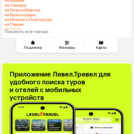
из Казани
Азербайджан
Узбекистан
из Самары
Индия
Сербия
из Новосибирска
из Краснодара
Катар
Киргизия
из Нижнего Новгорода
Гонконг
Саудовская Аравия
из Перми
из Сочи
Таджикистан
Венгрия
Показать все города
из Челябинска
Подписка
Фильтры
Карта
Приложение Левел.Тревел для
удобного поиска туров
и отелей с мобильных
устройств