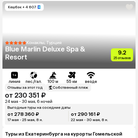
Кешбэк
+ 4 607
Конаклы, Турция
Blue Marlin Deluxe Spa &
9.2
Resort
25 отзывов
линия
пес./гал.
100 м
55 км
везде
Отзывы за этот год
Собственный пляж
от 230 351 ₽
24 мая - 30 мая, 6 ночей
Выгодные туры на соседние даты
от 278 360 ₽
от 290 161 ₽
17 мая - 25 мая, 8 н.
22 мая - 30 мая, 8 н.
Туры из Екатеринбурга на курорты Гомельской