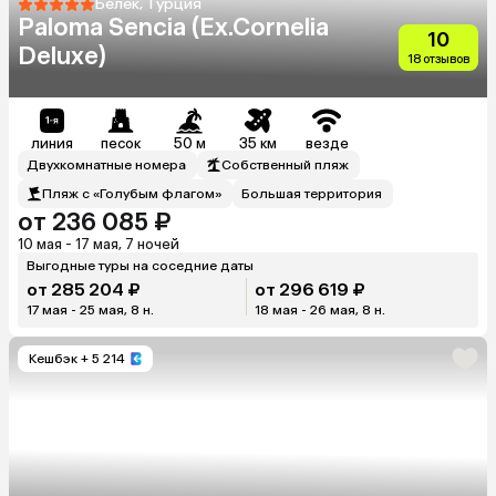
Белек, Турция
Paloma Sencia (Ex.Cornelia
10
Deluxe)
18 отзывов
линия
песок
50 м
35 км
везде
Двухкомнатные номера
Собственный пляж
Пляж с «Голубым флагом»
Большая территория
от 236 085 ₽
10 мая - 17 мая, 7 ночей
Выгодные туры на соседние даты
от 285 204 ₽
от 296 619 ₽
17 мая - 25 мая, 8 н.
18 мая - 26 мая, 8 н.
Кешбэк
+ 5 214