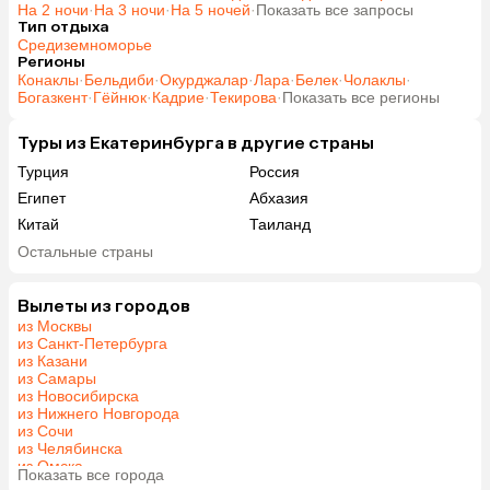
На 2 ночи
·
На 3 ночи
·
На 5 ночей
·
Показать все запросы
Тип отдыха
Средиземноморье
Регионы
Конаклы
·
Бельдиби
·
Окурджалар
·
Лара
·
Белек
·
Чолаклы
·
Богазкент
·
Гёйнюк
·
Кадрие
·
Текирова
·
Показать все регионы
Туры из Екатеринбурга в другие страны
Турция
Россия
Египет
Абхазия
Китай
Таиланд
Вьетнам
ОАЭ
Остальные страны
Мальдивы
Шри-Ланка
Индия
Гонконг
Вылеты из городов
из Москвы
Саудовская Аравия
из Санкт-Петербурга
из Казани
из Самары
из Новосибирска
из Нижнего Новгорода
из Сочи
из Челябинска
из Омска
Показать все города
из Красноярска