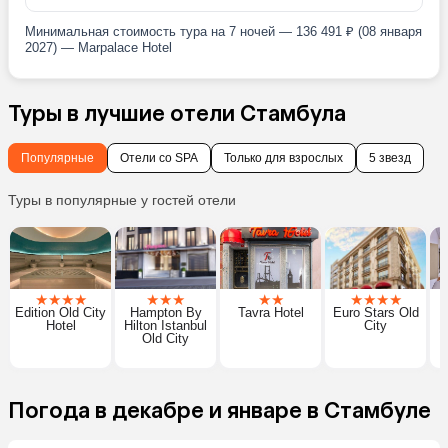
Минимальная стоимость тура на 7 ночей — 136 491 ₽ (08 января
2027) — Marpalace Hotel
Туры в лучшие отели Стамбула
Популярные
Отели со SPA
Только для взрослых
5 звезд
Туры в популярные у гостей отели
★
★
★
★
★
★
★
★
★
★
★
★
★
9
Edition Old City
Hampton By
Tavra Hotel
Euro Stars Old
Hotel
Hilton Istanbul
City
Old City
Погода в декабре и январе в Стамбуле