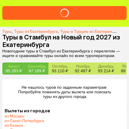
Туры
,
Туры из Екатеринбурга
,
Туры в Турцию из Екатеринбурга
,
Т
Туры в Стамбул на Новый год 2027 из
Екатеринбурга
Новогодние туры в Стамбул из Екатеринбурга с перелетом —
ищите и сравнивайте туры онлайн по всем туроператорам.
Август
Сентябрь
Октябрь
Ноябрь
Декабрь
Янв
85 283 ₽
87 189 ₽
93 110 ₽
92 487 ₽
93 214 ₽
88 1
Не нашлось туров по заданным параметрам 

 Попробуйте поменять даты вылета или поискать 
туры из другого города
Вылеты из городов
из Москвы
из Санкт-Петербурга
из Казани