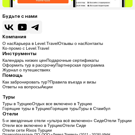
Будьте с нами
Компания
О нас
Карьера в Level.Travel
Отзывы о нас
Контакты
Ко-промо с Level.Travel
Инструменты
Календарь низких цен
Подарочные сертификаты
Оформить тур в рассрочку
Партнерская программа
Журнал о путешествиях
Помощь
Как забронировать тур?
Правила въезда и визы
Ответы на вопросы
Акции
Туры
Туры в Турцию
Отдых все включено в Турцию
Горящие туры в Турцию
Горящие туры
Туры в Стамбул
Отели
5-и звездочные отели «ультра всё включено» Сиде
Отели Турции
Отели все включено в Турцию
Отели Сиде
Отели сети Rixos Турции
Правообладатель ПО: ООО «Левел Тревел» (2011 - 2026) ИНН