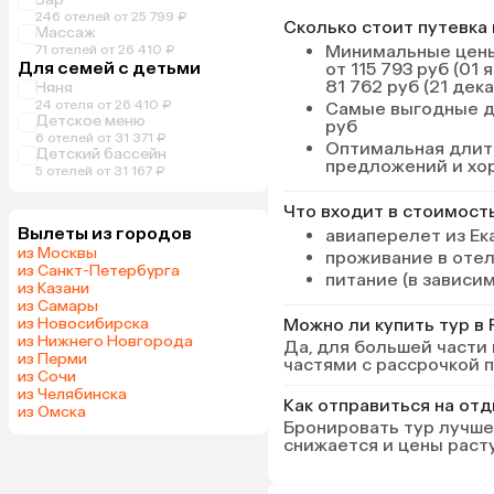
получилось. В любом
246 отелей от 25 799 ₽
Сколько стоит путевка 
спасибо «Азимуту» з
Массаж
приём, очень давно х
Минимальные цены
71 отелей от 26 410 ₽
Для семей с детьми
него попасть ❤️
от 115 793 руб (01 
81 762 руб (21 дек
Няня
24 отеля от 26 410 ₽
Самые выгодные 
Детское меню
руб
6 отелей от 31 371 ₽
Оптимальная длит
Детский бассейн
предложений и хо
5 отелей от 31 167 ₽
Что входит в стоимост
Вылеты из городов
авиаперелет из Ек
из Москвы
проживание в оте
из Санкт-Петербурга
питание (в зависи
из Казани
из Самары
из Новосибирска
Можно ли купить тур в 
из Нижнего Новгорода
Да, для большей части
из Перми
частями с рассрочкой 
из Сочи
из Челябинска
Как отправиться на отд
из Омска
Бронировать тур лучше 
снижается и цены расту