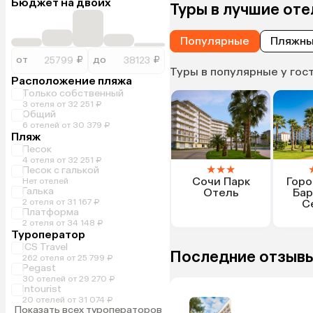
Бюджет на двоих
Туры в лучшие оте
Популярные
Пляжн
от
₽
до
₽
Туры в популярные у гос
Расположение пляжа
Только собственный
3 отеля от 32 251 ₽
Общий
6 отелей от 30 379 ₽
Пляж
Песок
4 отеля от 32 251 ₽
★
★
★
Песок с галькой
Сочи Парк
Горо
Нет отелей
Галька
Отель
Бар
2 отеля от 31 167 ₽
С
Платформа
2 отеля от 34 148 ₽
Туроператор
ICS Travel
Последние отзывы
262 отеля от 25 799 ₽
Pegast
30 отелей от 29 270 ₽
Intourist
20 отелей от 31 074 ₽
Показать всех туроператоров