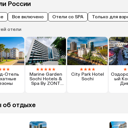
ли России
ые
Все включено
Отели со SPA
Только для взр
тей отели
★
★
★
★
★
★
★
★
★
★
★
★
★
д-Отель
Marine Garden
City Park Hotel
Оздоро
хатные
Sochi Hotels &
Sochi
ый Ко
езоны
Spa By ZONT
Ди
Hotel Group
 об отдыхе