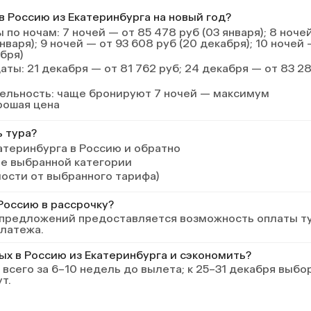
 случае
супер п
в Россию из Екатеринбурга на новый год?
а теплый
рядом п
отели в
кафешек
 по ночам
: 7 ночей — от 85 478 руб (03 января); 8 ноче
останов
января); 9 ночей — от 93 608 руб (20 декабря); 10 ночей
сторону
абря)
в сторо
даты
: 21 декабря — от 81 762 руб; 24 декабря — от 83 2
также в
обществ
ельность
: чаще бронируют 7 ночей — максимум
очень к
рошая цена
хороший
Шампунь
полотен
ь тура?
с щетко
атеринбурга в Россию и обратно
Очень 
ле выбранной категории
отель!
мости от выбранного тарифа)
Россию в рассрочку?
 предложений предоставляется возможность оплаты т
платежа.
ых в Россию из Екатеринбурга и сэкономить?
всего за 6–10 недель до вылета; к 25–31 декабря выбо
т.