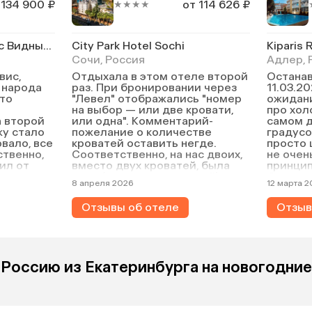
 134 900 ₽
от 114 626 ₽
★★★★
AZIMUT Здоровье Мыс Видный Санаторий
City Park Hotel Sochi
Сочи, Россия
Адлер, 
вис,
Отдыхала в этом отеле второй
Останав
, народа
раз. При бронировании через
11.03.2
то
"Левел" отображались "номер
ожидани
на выбор — или две кровати,
про хол
а второй
или одна". Комментарий-
самом д
жу стало
пожелание о количестве
градусо
рвало, все
кроватей оставить негде.
просто 
ственно,
Соответственно, на нас двоих,
не очен
ил от
вместо двух кроватей, была
принцип
ластом.
одна (поехали с подругой).
Отдельн
8 апреля 2026
12 марта 
з 5
Расселение на две кровати с
отеле, 
понижением категории номера
ужин, к
Отзывы об отеле
Отзыв
еле. Ни в
— платно, но еще надо было
стандар
ых
подождать, так как отель был
были ещ
 только
полный, не стали менять.
(оливье
отеле.
Завтраки отличные. Море
мимоза и
зация? Он
рядом. В номерах тепло, даже
порадов
 Россию из Екатеринбурга на новогодние
на юге,
жарко, приходилось открывать
минус, 
нялся. Еда
окна. Кондиционер работал
номера 
вопросов
странно — если выставить 20,
слабень
шнему
в номере жара. Персонал
система
лось, как
приветливый.
догреть