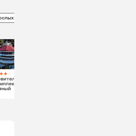
ослых
5 звезд
★
★
вительн
мплекс
вный