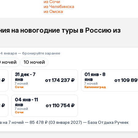
из Сочи
из Челябинска
из Омска
ия на новогодние туры в Россию из
–4 января — бронируйте заранее
9 ночей
10 ночей
31 дек - 7
01 янв - 8
янв
янв
3 ₽
от 174 237 ₽
от 109 89
7 ночей
7 ночей
Сочи
Калининград
04 янв - 11
янв
 ₽
от 110 754 ₽
7 ночей
Сочи
 на 7 ночей — 85 478 ₽ (03 января 2027) — База Отдыха Ручеек