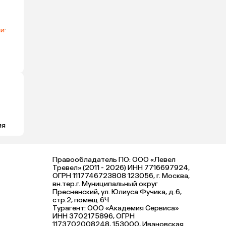
чи
·
ия
Правообладатель ПО: ООО «Левел
Тревел» (2011 - 2026) ИНН 7716697924,
ОГРН 1117746723808 123056, г. Москва,
вн.тер.г. Муниципальный округ
Пресненский, ул. Юлиуса Фучика, д.6,
стр.2, помещ.6Ч
Турагент: ООО «Академия Сервиса»
ИНН 3702175896, ОГРН
1173702008248, 153000, Ивановская