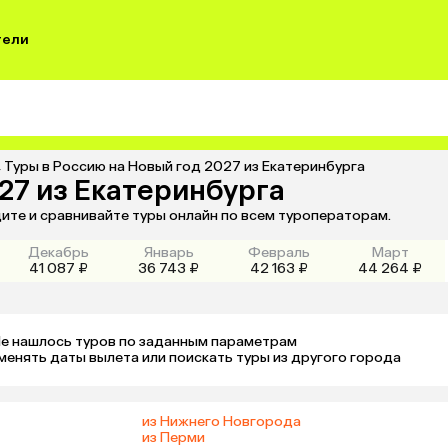
тели
,
Туры в Россию на Новый год 2027 из Екатеринбурга
27 из Екатеринбурга
ите и сравнивайте туры онлайн по всем туроператорам.
Декабрь
Январь
Февраль
Март
41 087 ₽
36 743 ₽
42 163 ₽
44 264 ₽
е нашлось туров по заданным параметрам 

менять даты вылета или поискать туры из другого города
из Нижнего Новгорода
из Перми