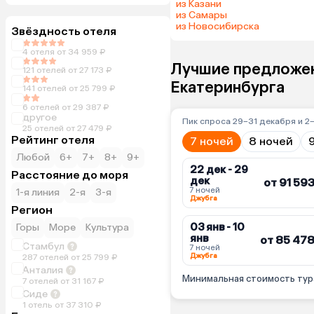
из Казани
из Самары
из Новосибирска
Звёздность отеля
4 отеля от 34 959 ₽
Лучшие предложен
121 отелей от 27 173 ₽
Екатеринбурга
141 отелей от 25 799 ₽
6 отелей от 29 387 ₽
другое
Пик спроса 29–31 декабря и 2
25 отелей от 27 479 ₽
Рейтинг отеля
7 ночей
8 ночей
Любой
6+
7+
8+
9+
22 дек - 29
Расстояние до моря
дек
от 91 59
7 ночей
1-я линия
2-я
3-я
Джубга
Регион
03 янв - 10
Горы
Море
Культура
янв
от 85 478
Стамбул
7 ночей
Джубга
287 отелей от 25 799 ₽
Анталия
Минимальная стоимость тура
7 отелей от 31 167 ₽
Сиде
1 отель от 37 310 ₽