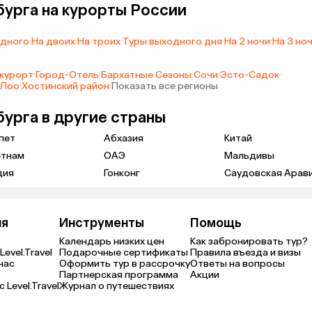
бурга на курорты России
одного
·
На двоих
·
На троих
·
Туры выходного дня
·
На 2 ночи
·
На 3 но
курорт
·
Город-Отель Бархатные Сезоны
·
Сочи
·
Эсто-Садок
·
Лоо
·
Хостинский район
·
Показать все регионы
бурга в другие страны
пет
Абхазия
Китай
етнам
ОАЭ
Мальдивы
дия
Гонконг
Саудовская Арав
ия
Инструменты
Помощь
Календарь низких цен
Как забронировать тур?
Level.Travel
Подарочные сертификаты
Правила въезда и визы
нас
Оформить тур в рассрочку
Ответы на вопросы
Партнерская программа
Акции
 Level.Travel
Журнал о путешествиях