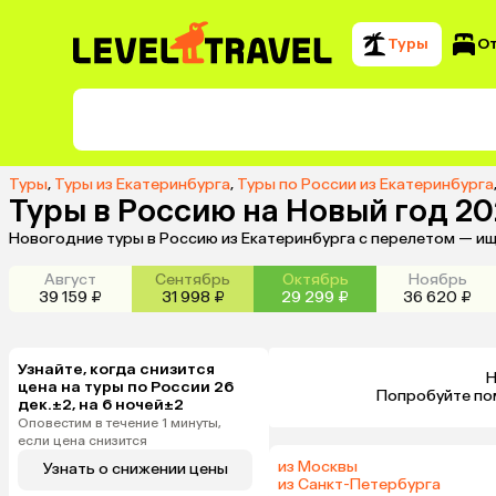
Туры
О
Туры
,
Туры из Екатеринбурга
,
Туры по России из Екатеринбурга
Туры в Россию на Новый год 20
Новогодние туры в Россию из Екатеринбурга с перелетом — ищ
Август
Сентябрь
Октябрь
Ноябрь
39 159 ₽
31 998 ₽
29 299 ₽
36 620 ₽
Узнайте, когда снизится
Н
цена на туры по России 26
 Попробуйте по
дек.±2, на 6 ночей±2
Оповестим в течение 1 минуты,
если цена снизится
из Москвы
Узнать о снижении цены
из Санкт-Петербурга