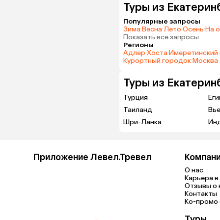
Туры из Екатерин
Популярные запросы
Зима
·
Весна
·
Лето
·
Осень
·
На 
Показать все запросы
Регионы
Адлер
·
Хоста
·
Имеретинский 
Курортный городок
·
Москва
·
Туры из Екатерин
Турция
Еги
Таиланд
Вь
Шри-Ланка
Ин
Приложение Левел.Тревел
Компан
О нас
Карьера в 
Отзывы о 
Контакты
Ко-промо с
Туры