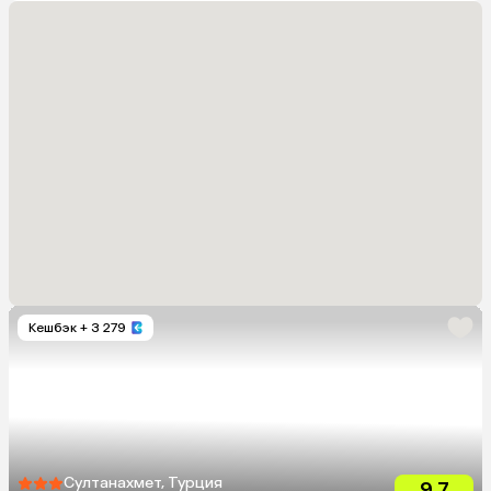
Кешбэк
+ 3 279
Султанахмет, Турция
9.7