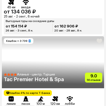
45 км
везде
от 134 036 ₽
25 авг. - 2 сент., 8 ночей
Выгодные туры на соседние даты
от 154 114 ₽
от 162 906 ₽
26 авг. - 3 сент., 8 н.
20 авг. - 28 авг., 8 н.
Кешбэк
+ 3 739
Аланья - центр, Турция
9.0
Tac Premier Hotel & Spa
56 отзывов
Кешбэк 4% по карте Т-Банка
линия
песок
100 м
120 км
лобби