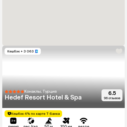
Кешбэк
+ 3 063
Конаклы, Турция
6.5
Hedef Resort Hotel & Spa
96 отзывов
Кешбэк 4% по карте Т-Банка
линия
пес./гал.
50 м
100 км
везде