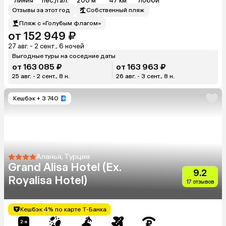
линия
пес./гал.
200 м
47 км
лобби
Отзывы за этот год
Собственный пляж
Пляж с «Голубым флагом»
от 152 949 ₽
27 авг. - 2 сент., 6 ночей
Выгодные туры на соседние даты
от 163 085 ₽
от 163 963 ₽
25 авг. - 2 сент., 8 н.
26 авг. - 3 сент., 8 н.
Кешбэк
+ 3 740
Аланья, Турция
Grand Alisa Hotel (Ex.
9.2
Royalisa Hotel)
17 отзывов
Кешбэк 4% по карте Т-Банка