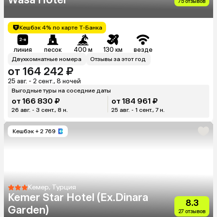
75 отзывов
Кешбэк 4% по карте Т-Банка
линия
песок
400 м
130 км
везде
Двухкомнатные номера
Отзывы за этот год
от 164 242 ₽
25 авг. - 2 сент., 8 ночей
Выгодные туры на соседние даты
от 166 830 ₽
от 184 961 ₽
26 авг. - 3 сент., 8 н.
25 авг. - 1 сент., 7 н.
Кешбэк
+ 2 769
Кемер, Турция
Kemer Star Hotel (Ex.Dinara
8.3
Garden)
27 отзывов