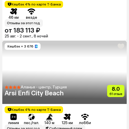
Кешбэк 4% по карте Т-Банка
46 км
везде
Отзывы за этот год
от 183 113 ₽
25 авг. - 2 сент., 8 ночей
Кешбэк
+ 3 676
Аланья - центр, Турция
8.0
Arsi Enfi City Beach
61 отзыв
Кешбэк 4% по карте Т-Банка
линия
пес./гал.
140 м
125 км
лобби
Отзывы за этот год
Собственный пляж