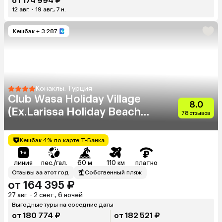
от 174 994 ₽
12 авг. - 19 авг., 7 н.
Кешбэк
+ 3 287
Конаклы, Турция
Club Wasa Holiday Village
8.0
(Ex.Larissa Holiday Beach
78 отзывов
Club)
Кешбэк 4% по карте Т-Банка
линия
пес./гал.
60 м
110 км
платно
Отзывы за этот год
Собственный пляж
от 164 395 ₽
27 авг. - 2 сент., 6 ночей
Выгодные туры на соседние даты
от 180 774 ₽
от 182 521 ₽