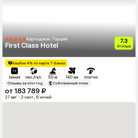
Каргыджак, Турция
7.3
First Class Hotel
61 отзыв
Кешбэк 4% по карте Т-Банка
линия
пес./гал.
50 м
140 км
платно
Отзывы за этот год
Собственный пляж
от 183 789 ₽
27 авг. - 2 сент., 6 ночей