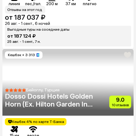
линия
пес./гал.
200 м
37 км
платно
Отзывы за этот год
от 187 037 ₽
26 авг. - 1 сент., 6 ночей
Выгодные туры на соседние даты
от 187 124 ₽
25 авг. - 1 сент., 7 н.
Кешбэк
+ 3 313
Бейоглу, Турция
Dosso Dossi Hotels Golden
9.0
Horn (Eх. Hilton Garden Inn
10 отзывов
Golden Horn)
Кешбэк 4% по карте Т-Банка
15 км
везде