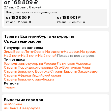
от 168 809 ₽
27 авг. - 2 сент., 6 ночей
Выгодные туры на соседние даты
от 182 636 ₽
от 186 901 ₽
25 авг. - 2 сент., 8 н.
26 авг. - 3 сент., 8 н.
Туры из Екатеринбурга на курорты
Средиземноморья
Популярные запросы
Зима
·
Весна
·
Лето
·
Осень
·
На одного
·
На двоих
·
На троих
·
На 2 ночи
·
На 3 ночи
·
На 5 ночей
·
Показать все запросы
Тип отдыха
Горнолыжные курорты России
·
Латинская Америка
·
Страны Персидского залива
·
Юго-Восточная Азия
·
Страны Ближнего Востока
·
Страны Европы
·
Закавказье
·
Страны Африки
·
Индийский океан
·
Страны ближнего зарубежья
Регионы
Турция
Вылеты из городов
из Москвы
из Санкт-Петербурга