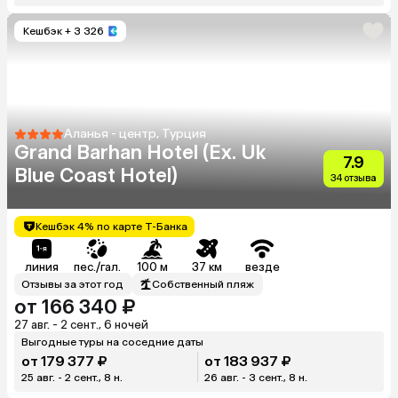
Кешбэк
+ 3 326
Аланья - центр, Турция
Grand Barhan Hotel (Ex. Uk
7.9
Blue Coast Hotel)
34 отзыва
Кешбэк 4% по карте Т-Банка
линия
пес./гал.
100 м
37 км
везде
Отзывы за этот год
Собственный пляж
от 166 340 ₽
27 авг. - 2 сент., 6 ночей
Выгодные туры на соседние даты
от 179 377 ₽
от 183 937 ₽
25 авг. - 2 сент., 8 н.
26 авг. - 3 сент., 8 н.