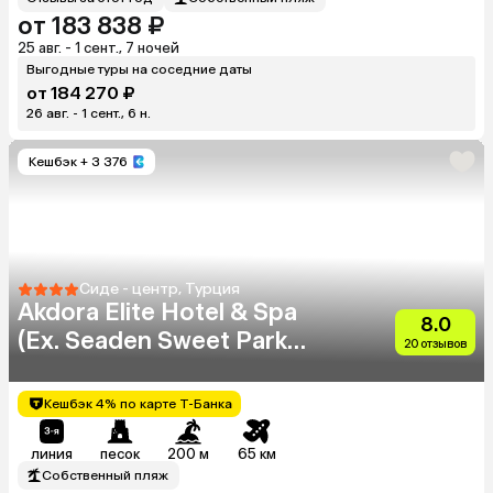
от 183 838 ₽
25 авг. - 1 сент., 7 ночей
Выгодные туры на соседние даты
от 184 270 ₽
26 авг. - 1 сент., 6 н.
Кешбэк
+ 3 376
Сиде - центр, Турция
Akdora Elite Hotel & Spa
8.0
(Ex. Seaden Sweet Park
20 отзывов
Hotel)
Кешбэк 4% по карте Т-Банка
линия
песок
200 м
65 км
Собственный пляж