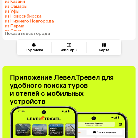
из Казани
из Самары
из Уфы
из Новосибирска
из Нижнего Новгорода
из Перми
из Сочи
Показать все города
из Челябинска
Подписка
Фильтры
Карта
Приложение Левел.Тревел для
удобного поиска туров
и отелей с мобильных
устройств