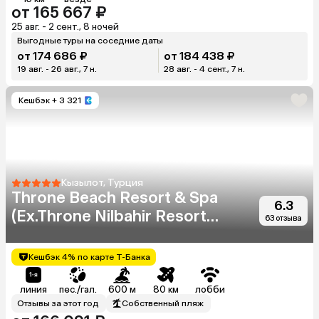
от 165 667 ₽
25 авг. - 2 сент., 8 ночей
Выгодные туры на соседние даты
от 174 686 ₽
от 184 438 ₽
19 авг. - 26 авг., 7 н.
28 авг. - 4 сент., 7 н.
Кешбэк
+ 3 321
Кызылот, Турция
Throne Beach Resort & Spa
6.3
(Ex.Throne Nilbahir Resort
63 отзыва
& Spa)
Кешбэк 4% по карте Т-Банка
линия
пес./гал.
600 м
80 км
лобби
Отзывы за этот год
Собственный пляж