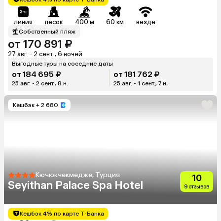
линия
песок
400 м
60 км
везде
Собственный пляж
от 170 891 ₽
27 авг. - 2 сент., 6 ночей
Выгодные туры на соседние даты
от 184 695 ₽
от 181 762 ₽
25 авг. - 2 сент., 8 н.
25 авг. - 1 сент., 7 н.
Кешбэк
+ 2 680
Кючюкчекмедже, Турция
10
Seyithan Palace Spa Hotel
9 отзывов
Кешбэк 4% по карте Т-Банка