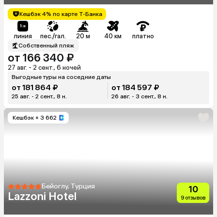
Кешбэк 4% по карте Т-Банка
линия
пес./гал.
20 м
40 км
платно
Собственный пляж
от 166 340 ₽
27 авг. - 2 сент., 6 ночей
Выгодные туры на соседние даты
от 181 864 ₽
от 184 597 ₽
25 авг. - 2 сент., 8 н.
26 авг. - 3 сент., 8 н.
Кешбэк
+ 3 662
Бейоглу, Турция
10
Lazzoni Hotel
9 отзывов