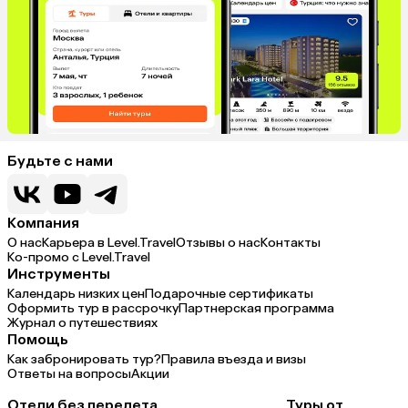
Будьте с нами
Компания
О нас
Карьера в Level.Travel
Отзывы о нас
Контакты
Ко-промо с Level.Travel
Инструменты
Календарь низких цен
Подарочные сертификаты
Оформить тур в рассрочку
Партнерская программа
Журнал о путешествиях
Помощь
Как забронировать тур?
Правила въезда и визы
Ответы на вопросы
Акции
Отели без перелета
Туры от