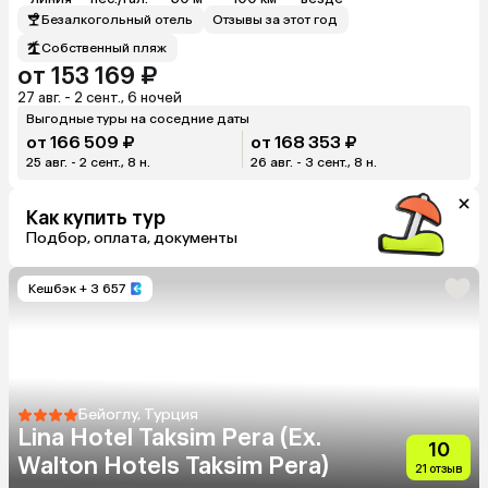
Безалкогольный отель
Отзывы за этот год
Собственный пляж
от 153 169 ₽
27 авг. - 2 сент., 6 ночей
Выгодные туры на соседние даты
от 166 509 ₽
от 168 353 ₽
25 авг. - 2 сент., 8 н.
26 авг. - 3 сент., 8 н.
Как купить тур
Подбор, оплата, документы
Кешбэк
+ 3 657
Бейоглу, Турция
Lina Hotel Taksim Pera (Ex.
10
Walton Hotels Taksim Pera)
21 отзыв