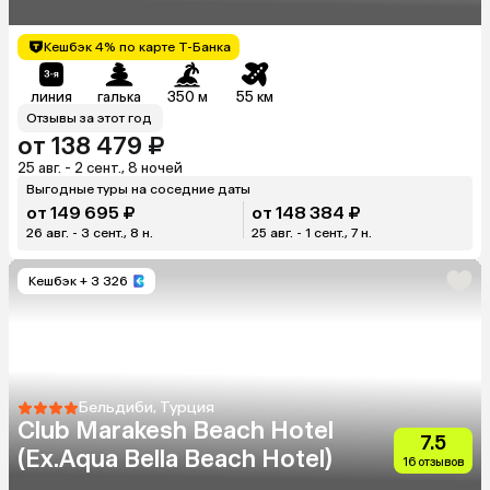
Кешбэк 4% по карте Т-Банка
линия
галька
350 м
55 км
Отзывы за этот год
от 138 479 ₽
25 авг. - 2 сент., 8 ночей
Выгодные туры на соседние даты
от 149 695 ₽
от 148 384 ₽
26 авг. - 3 сент., 8 н.
25 авг. - 1 сент., 7 н.
Кешбэк
+ 3 326
Бельдиби, Турция
Club Marakesh Beach Hotel
7.5
(Ex.Aqua Bella Beach Hotel)
16 отзывов