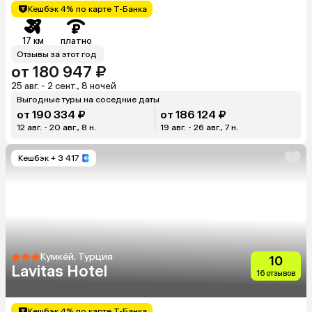
Кешбэк 4% по карте Т-Банка
17 км
платно
Отзывы за этот год
от 180 947 ₽
25 авг. - 2 сент., 8 ночей
Выгодные туры на соседние даты
от 190 334 ₽
от 186 124 ₽
12 авг. - 20 авг., 8 н.
19 авг. - 26 авг., 7 н.
Кешбэк
+ 3 417
Кумкёй, Турция
10
Lavitas Hotel
16 отзывов
Кешбэк 4% по карте Т-Банка