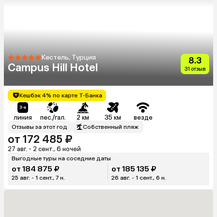
Кестель, Турция
8.3
Campus Hill Hotel
31 отзыв
Кешбэк 4% по карте Т-Банка
линия
пес./гал.
2 км
35 км
везде
Отзывы за этот год
Собственный пляж
от 172 485 ₽
27 авг. - 2 сент., 6 ночей
Выгодные туры на соседние даты
от 184 875 ₽
от 185 135 ₽
25 авг. - 1 сент., 7 н.
26 авг. - 1 сент., 6 н.