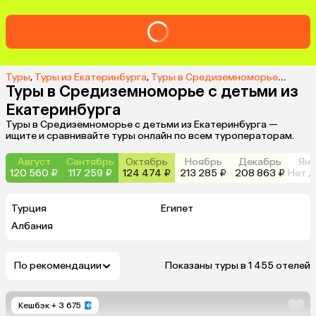
Туры
,
Туры из Екатеринбурга
,
Туры в Средиземноморье из Екатеринбурга
Туры в Средиземноморье с детьми из
Екатеринбурга
Туры в Средиземноморье с детьми из Екатеринбурга —
ищите и сравнивайте туры онлайн по всем туроператорам.
Август
Сентябрь
Октябрь
Ноябрь
Декабрь
Янв
120 560 ₽
117 259 ₽
124 474 ₽
213 285 ₽
208 863 ₽
Нет д
Турция
Египет
Албания
По рекомендации
Показаны туры в 1 455 отелей
Кешбэк
+ 3 675