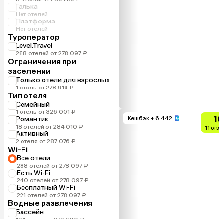
Галька
Нет отелей
Платформа
Нет отелей
Туроператор
Level.Travel
288 отелей от 278 097 ₽
Ограничения при
заселении
Только отели для взрослых
1 отель от 278 919 ₽
Тип отеля
Семейный
1 отель от 326 001 ₽
1
Романтик
Кешбэк
+ 6 442
18 отелей от 284 010 ₽
11 от
Активный
2 отеля от 287 076 ₽
Wi-Fi
Все отели
288 отелей от 278 097 ₽
Есть Wi-Fi
240 отелей от 278 097 ₽
Бесплатный Wi-Fi
221 отелей от 278 097 ₽
Водные развлечения
Бассейн