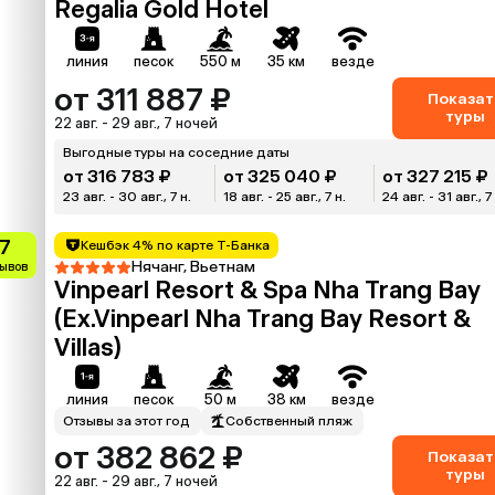
Regalia Gold Hotel
линия
песок
550 м
35 км
везде
от 311 887 ₽
Показат
туры
22 авг. - 29 авг., 7 ночей
Выгодные туры на соседние даты
от 316 783 ₽
от 325 040 ₽
от 327 215 ₽
23 авг. - 30 авг., 7 н.
18 авг. - 25 авг., 7 н.
24 авг. - 31 авг., 7
.7
Кешбэк 4% по карте Т-Банка
Нячанг, Вьетнам
зывов
Vinpearl Resort & Spa Nha Trang Bay
(Ex.Vinpearl Nha Trang Bay Resort &
Villas)
линия
песок
50 м
38 км
везде
Отзывы за этот год
Собственный пляж
от 382 862 ₽
Показат
туры
22 авг. - 29 авг., 7 ночей