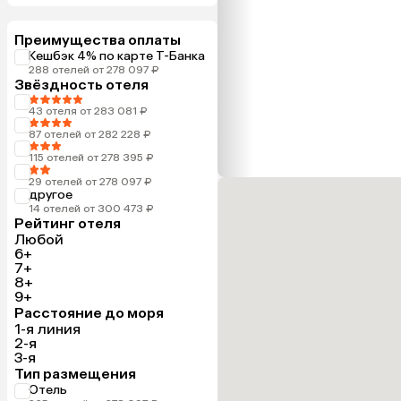
Преимущества оплаты
Кешбэк 4% по карте Т-Банка
288 отелей от 278 097 ₽
Звёздность отеля
43 отеля от 283 081 ₽
87 отелей от 282 228 ₽
115 отелей от 278 395 ₽
29 отелей от 278 097 ₽
другое
14 отелей от 300 473 ₽
Рейтинг отеля
Любой
6+
7+
8+
9+
Расстояние до моря
1-я линия
2-я
3-я
Тип размещения
Отель