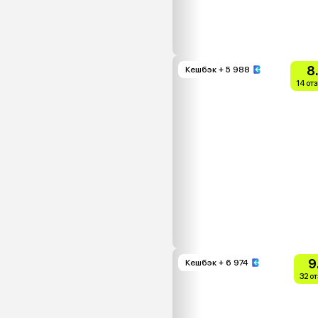
8
Кешбэк
+ 5 988
14 от
9
Кешбэк
+ 6 974
32 о