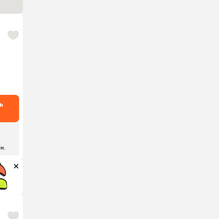
ь
₽
 н.