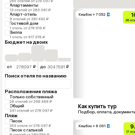
265 отелей от 278 097 ₽
Апартаменты
13 отелей от 283 081 ₽
Апарт-отель
1
Кешбэк
+ 7 052
8 отелей от 281 492 ₽
36 от
Гостевой дом
1 отель от 278 919 ₽
Вилла
1 отель от 617 378 ₽
Бюджет на двоих
от
₽
до
₽
Поиск отеля по названию
Расположение пляжа
Только собственный
26 отелей от 298 468 ₽
Как купить тур
Общий
241 отелей от 278 097 ₽
Подбор, оплата, документ
Пляж
Песок
9
253 отеля от 278 097 ₽
Кешбэк
+ 6 051
Песок с галькой
17 от
8 отелей от 289 559 ₽