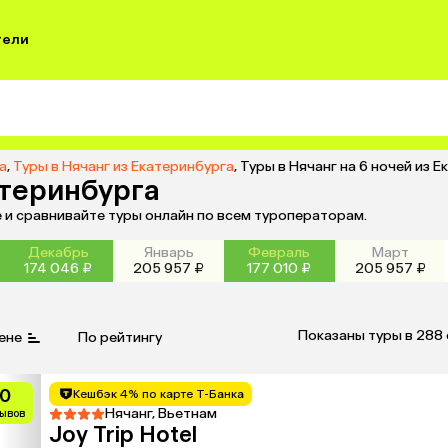
тели
а
,
Туры в Нячанг из Екатеринбурга
,
Туры в Нячанг на 6 ночей из 
атеринбурга
е и сравнивайте туры онлайн по всем туроператорам.
Декабрь
Январь
Февраль
Март
174 046 ₽
205 957 ₽
177 010 ₽
205 957 ₽
Показаны туры в 288
ене
По рейтингу
.0
Кешбэк 4% по карте Т-Банка
Нячанг, Вьетнам
зывов
Joy Trip Hotel