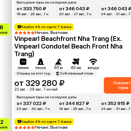
Выгодные туры на соседние даты
от 333 750 ₽
от 346 043 ₽
от 346 043 
18 авг. - 25 авг., 7 н.
20 авг. - 27 авг., 7 н.
24 авг. - 31 авг., 7
.6
Кешбэк 4% по карте Т-Банка
Нячанг, Вьетнам
зывов
Vinpearl Beachfront Nha Trang (Ex.
Vinpearl Condotel Beach Front Nha
Trang)
линия
песок
50 м
40 км
везде
Отзывы за этот год
Собственный пляж
от 329 280 ₽
Показат
туры
22 авг. - 29 авг., 7 ночей
Выгодные туры на соседние даты
от 337 022 ₽
от 344 827 ₽
от 352 915 ₽
23 авг. - 30 авг., 7 н.
18 авг. - 25 авг., 7 н.
24 авг. - 31 авг., 7
.2
Кешбэк 4% по карте Т-Банка
Нячанг, Вьетнам
зывов