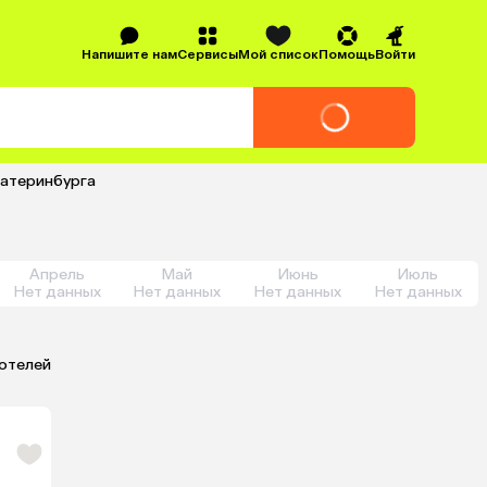
Напишите нам
Сервисы
Мой список
Помощь
Войти
Екатеринбурга
Апрель
Май
Июнь
Июль
Нет данных
Нет данных
Нет данных
Нет данных
 отелей