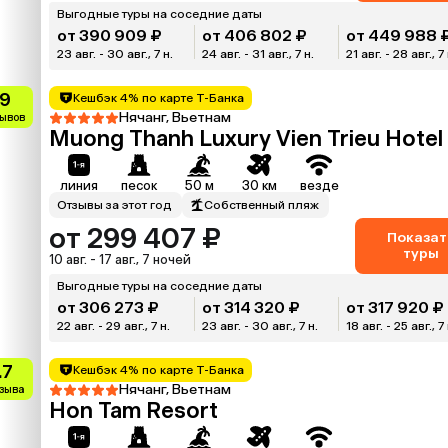
Выгодные туры на соседние даты
от 390 909 ₽
от 406 802 ₽
от 449 988 
23 авг. - 30 авг., 7 н.
24 авг. - 31 авг., 7 н.
21 авг. - 28 авг., 7 
.9
Кешбэк 4% по карте Т-Банка
Нячанг, Вьетнам
зывов
Muong Thanh Luxury Vien Trieu Hotel
линия
песок
50 м
30 км
везде
Отзывы за этот год
Собственный пляж
от 299 407 ₽
Показат
туры
10 авг. - 17 авг., 7 ночей
Выгодные туры на соседние даты
от 306 273 ₽
от 314 320 ₽
от 317 920 ₽
22 авг. - 29 авг., 7 н.
23 авг. - 30 авг., 7 н.
18 авг. - 25 авг., 7 
.7
Кешбэк 4% по карте Т-Банка
Нячанг, Вьетнам
тзыва
Hon Tam Resort