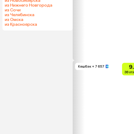
из Новосибирска
из Нижнего Новгорода
из Сочи
из Челябинска
из Омска
из Красноярска
9
Кешбэк
+ 7 657
38 от