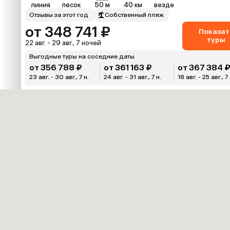
линия
песок
50 м
40 км
везде
Отзывы за этот год
Собственный пляж
от 348 741 ₽
Показат
туры
22 авг. - 29 авг., 7 ночей
Выгодные туры на соседние даты
от 356 788 ₽
от 361 163 ₽
от 367 384 
23 авг. - 30 авг., 7 н.
24 авг. - 31 авг., 7 н.
18 авг. - 25 авг., 7 