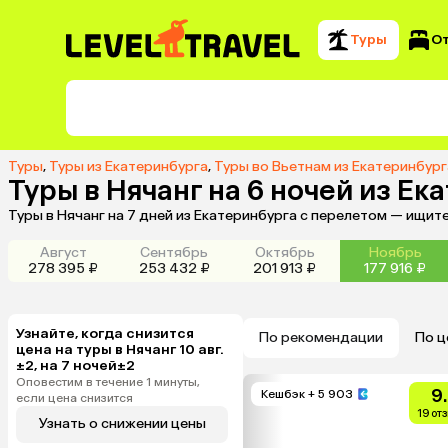
Туры
О
Туры
,
Туры из Екатеринбурга
,
Туры во Вьетнам из Екатеринбург
Туры в Нячанг на 6 ночей из Ек
Туры в Нячанг на 7 дней из Екатеринбурга с перелетом — ищит
Август
Сентябрь
Октябрь
Ноябрь
278 395 ₽
253 432 ₽
201 913 ₽
177 916 ₽
Узнайте, когда снизится
По рекомендации
По ц
цена на туры в Нячанг 10 авг.
±2, на 7 ночей±2
Оповестим в течение 1 минуты,
9
Кешбэк
+ 5 903
если цена снизится
19 от
Узнать о снижении цены