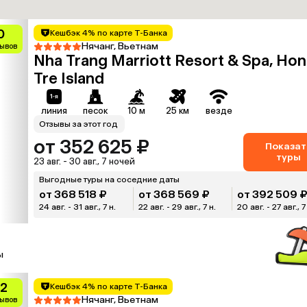
0
Кешбэк 4% по карте Т-Банка
Нячанг, Вьетнам
зывов
Nha Trang Marriott Resort & Spa, Hon
Tre Island
линия
песок
10 м
25 км
везде
Отзывы за этот год
от 352 625 ₽
Показат
туры
23 авг. - 30 авг., 7 ночей
Выгодные туры на соседние даты
от 368 518 ₽
от 368 569 ₽
от 392 509 
24 авг. - 31 авг., 7 н.
22 авг. - 29 авг., 7 н.
20 авг. - 27 авг., 7
ы
.2
Кешбэк 4% по карте Т-Банка
Нячанг, Вьетнам
зывов