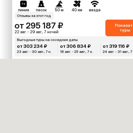
линия
песок
50 м
40 км
везде
Отзывы за этот год
от 295 187 ₽
Показат
туры
22 авг. - 29 авг., 7 ночей
Выгодные туры на соседние даты
от 303 234 ₽
от 306 834 ₽
от 319 116 ₽
23 авг. - 30 авг., 7 н.
18 авг. - 25 авг., 7 н.
24 авг. - 31 авг., 7