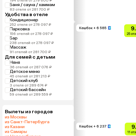
194 отеля от 279 600 ₽
Баня / сауна / хаммам
83 отеля от 281 700 ₽
Удобства в отеле
Кондиционер
252 отеля от 278 097 ₽
9
Кешбэк
+ 6 585
Парковка
156 отелей от 278 097 ₽
25 от
Бар
238 отелей от 278 097 ₽
Массаж
91 отелей от 281 700 ₽
Для семей с детьми
Няня
36 отелей от 287 076 ₽
Детское меню
45 отелей от 281 213 ₽
Детский клуб
3 отеля от 289 674 ₽
Детский бассейн
59 отелей от 289 559 ₽
Вылеты из городов
из Москвы
из Санкт-Петербурга
9
из Казани
Кешбэк
+ 6 237
из Самары
11 от