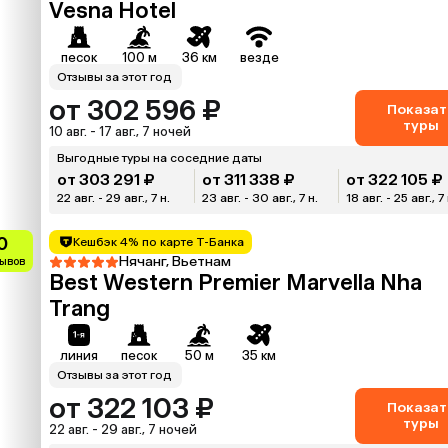
Vesna Hotel
песок
100 м
36 км
везде
Отзывы за этот год
от 302 596 ₽
Показат
туры
10 авг. - 17 авг., 7 ночей
Выгодные туры на соседние даты
от 303 291 ₽
от 311 338 ₽
от 322 105 ₽
22 авг. - 29 авг., 7 н.
23 авг. - 30 авг., 7 н.
18 авг. - 25 авг., 7 
0
Кешбэк 4% по карте Т-Банка
Нячанг, Вьетнам
зывов
Best Western Premier Marvella Nha
Trang
линия
песок
50 м
35 км
Отзывы за этот год
от 322 103 ₽
Показат
туры
22 авг. - 29 авг., 7 ночей