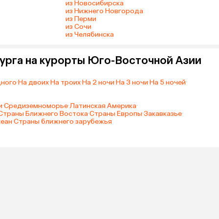
из Новосибирска
из Нижнего Новгорода
из Перми
из Сочи
из Челябинска
бурга на курорты Юго-Восточной Азии
дного
·
На двоих
·
На троих
·
На 2 ночи
·
На 3 ночи
·
На 5 ночей
·
и
·
Средиземноморье
·
Латинская Америка
·
Страны Ближнего Востока
·
Страны Европы
·
Закавказье
·
кеан
·
Страны ближнего зарубежья