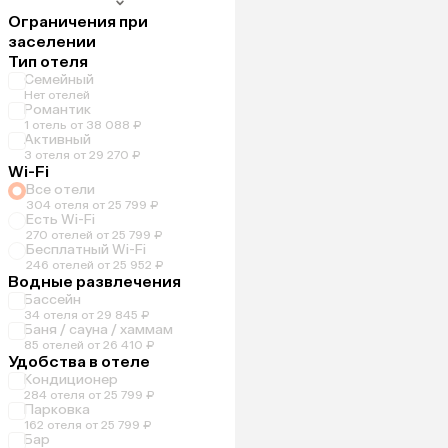
Ограничения при
заселении
Тип отеля
Семейный
Нет отелей
Романтик
1 отель от 38 088 ₽
Активный
3 отеля от 29 270 ₽
Wi-Fi
Все отели
304 отеля от 25 799 ₽
Есть Wi-Fi
270 отелей от 25 799 ₽
Бесплатный Wi-Fi
246 отелей от 25 952 ₽
Водные развлечения
Бассейн
34 отеля от 29 845 ₽
Баня / сауна / хаммам
85 отелей от 26 410 ₽
Удобства в отеле
Кондиционер
284 отеля от 25 799 ₽
Парковка
162 отеля от 25 799 ₽
Бар