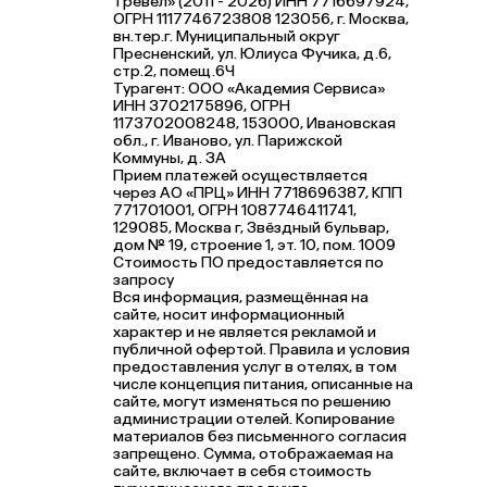
Тревел» (2011 - 2026) ИНН 7716697924,
ОГРН 1117746723808 123056, г. Москва,
вн.тер.г. Муниципальный округ
Пресненский, ул. Юлиуса Фучика, д.6,
стр.2, помещ.6Ч
Турагент: ООО «Академия Сервиса»
ИНН 3702175896, ОГРН
1173702008248, 153000, Ивановская
обл., г. Иваново, ул. Парижской
Коммуны, д. ЗА
Прием платежей осуществляется
через АО «ПРЦ» ИНН 7718696387, КПП
771701001, ОГРН 1087746411741,
129085, Москва г, Звёздный бульвар,
дом № 19, строение 1, эт. 10, пом. 1009
Стоимость ПО предоставляется по
запросу
Вся информация, размещённая на
сайте, носит информационный
характер и не является рекламой и
публичной офертой. Правила и условия
предоставления услуг в отелях, в том
числе концепция питания, описанные на
сайте, могут изменяться по решению
администрации отелей. Копирование
материалов без письменного согласия
запрещено. Сумма, отображаемая на
сайте, включает в себя стоимость