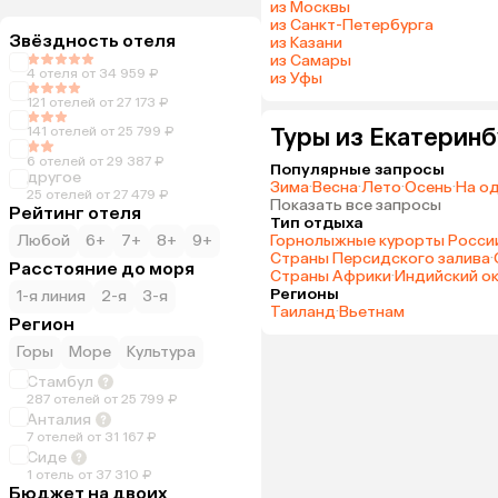
из Москвы
из Санкт-Петербурга
Звёздность отеля
из Казани
из Самары
4 отеля от 34 959 ₽
из Уфы
121 отелей от 27 173 ₽
Туры из Екатерин
141 отелей от 25 799 ₽
6 отелей от 29 387 ₽
Популярные запросы
другое
Зима
·
Весна
·
Лето
·
Осень
·
На о
25 отелей от 27 479 ₽
Показать все запросы
Рейтинг отеля
Тип отдыха
Любой
6+
7+
8+
9+
Горнолыжные курорты Росси
Страны Персидского залива
·
Расстояние до моря
Страны Африки
·
Индийский о
Регионы
1-я линия
2-я
3-я
Таиланд
·
Вьетнам
Регион
Горы
Море
Культура
Стамбул
287 отелей от 25 799 ₽
Анталия
7 отелей от 31 167 ₽
Сиде
1 отель от 37 310 ₽
Бюджет на двоих