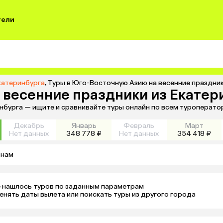
тели
катеринбурга
,
Туры в Юго-Восточную Азию на весенние праздник
 весенние праздники из Екатер
нбурга — ищите и сравнивайте туры онлайн по всем туроперато
Декабрь
Январь
Февраль
Март
Нет данных
348 778 ₽
Нет данных
354 418 ₽
тнам
 нашлось туров по заданным параметрам 

енять даты вылета или поискать туры из другого города