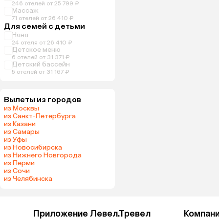
246 отелей от 25 799 ₽
Массаж
71 отелей от 26 410 ₽
Для семей с детьми
Няня
24 отеля от 26 410 ₽
Детское меню
6 отелей от 31 371 ₽
Детский бассейн
5 отелей от 31 167 ₽
Вылеты из городов
из Москвы
из Санкт-Петербурга
из Казани
из Самары
из Уфы
из Новосибирска
из Нижнего Новгорода
из Перми
из Сочи
из Челябинска
Приложение Левел.Тревел
Компан