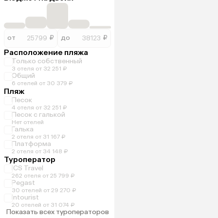
от
₽
до
₽
Расположение пляжа
Только собственный
3 отеля от 32 251 ₽
Общий
6 отелей от 30 379 ₽
Пляж
Песок
4 отеля от 32 251 ₽
Песок с галькой
Нет отелей
Галька
2 отеля от 31 167 ₽
Платформа
2 отеля от 34 148 ₽
Туроператор
ICS Travel
262 отеля от 25 799 ₽
Pegast
30 отелей от 29 270 ₽
Intourist
20 отелей от 31 074 ₽
Показать всех туроператоров