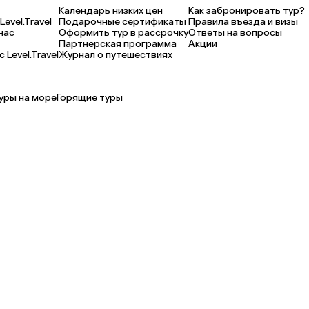
Календарь низких цен
Как забронировать тур?
Level.Travel
Подарочные сертификаты
Правила въезда и визы
нас
Оформить тур в рассрочку
Ответы на вопросы
Партнерская программа
Акции
 Level.Travel
Журнал о путешествиях
уры на море
Горящие туры