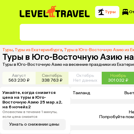
Туры
О
Туры
,
Туры из Екатеринбурга
,
Туры в Юго-Восточную Азию из Е
Туры в Юго-Восточную Азию на
Туры в Юго-Восточную Азию на весенние праздники из Екатери
Август
Сентябрь
Октябрь
Ноябрь
563 230 ₽
338 763 ₽
Нет данных
301 032 ₽
Узнайте, когда снизится
Таиланд
Вье
цена на туры в Юго-
Восточную Азию 25 мар.±2,
на 6 ночей±2
Не
Оповестим в течение 1 минуты,
 Попробуйте пом
если цена снизится
Узнать о снижении цены