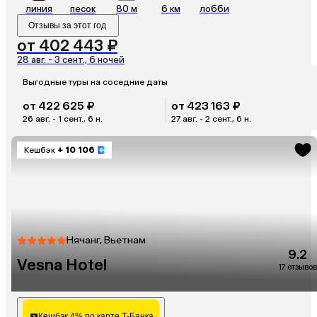
линия
песок
80 м
6 км
лобби
Отзывы за этот год
от 402 443 ₽
28 авг. - 3 сент., 6 ночей
Выгодные туры на соседние даты
от 422 625 ₽
от 423 163 ₽
26 авг. - 1 сент., 6 н.
27 авг. - 2 сент., 6 н.
Кешбэк
+ 10 106
Нячанг, Вьетнам
9.2
Vesna Hotel
17 отзывов
Кешбэк 4% по карте Т-Банка