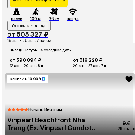
песок
100 м
36 км
везде
Отзывы за этот год
от 505 327 ₽
19 авг. - 26 авг., 7 ночей
Выгодные туры на соседние даты
от 590 094 ₽
от 518 228 ₽
12 авг. - 20 авг., 8 н.
20 авг. - 27 авг., 7 н.
Кешбэк
+ 10 903
Нячанг, Вьетнам
Vinpearl Beachfront Nha
9.6
Trang (Ex. Vinpearl Condotel
25 отзывов