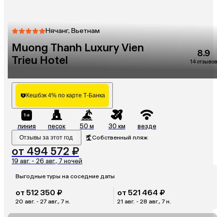
Нячанг, Вьетнам
Muong Thanh Luxury Vien
8.9
Trieu Hotel
14 отзывов
Кешбэк 4% по карте Т-Банка
линия
песок
50 м
30 км
везде
Отзывы за этот год
Собственный пляж
от 494 572 ₽
19 авг. - 26 авг., 7 ночей
Выгодные туры на соседние даты
от 512 350 ₽
от 521 464 ₽
20 авг. - 27 авг., 7 н.
21 авг. - 28 авг., 7 н.