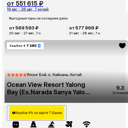
от 551 615 ₽
19 авг. - 26 авг., 7 ночей
Выгодные туры на соседние даты
от 569 593 ₽
от 577 968 ₽
20 авг. - 27 авг., 7 н.
21 авг. - 28 авг., 7 н.
Кешбэк
+ 7 280
Ялонг Бэй, о. Хайнань, Китай
Ocean View Resort Yalong
9.3
Bay (Ex.Narada Sanya Yalong
12 отзывов
Bay)
Кешбэк 4% по карте Т-Банка