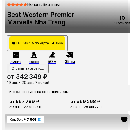
Нячанг, Вьетнам
Best Western Premier
10
Marvella Nha Trang
11 отзывов
Кешбэк 4% по карте Т-Банка
линия
песок
50 м
35 км
Отзывы за этот год
от 542 349 ₽
19 авг. - 26 авг., 7 ночей
Выгодные туры на соседние даты
от 567 789 ₽
от 569 268 ₽
20 авг. - 27 авг., 7 н.
21 авг. - 28 авг., 7 н.
Кешбэк
+ 7 961