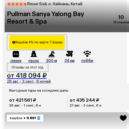
Ялонг Бэй, о. Хайнань, Китай
Pullman Sanya Yalong Bay
10
Resort & Spa
16 отзывов
Кешбэк 4% по карте Т-Банка
линия
песок
300 м
34 км
лобби
Отзывы за этот год
от 418 094 ₽
28 авг. - 3 сент., 6 ночей
Выгодные туры на соседние даты
от 421 561 ₽
от 435 244 ₽
26 авг. - 1 сент., 6 н.
27 авг. - 2 сент., 6 н.
Кешбэк
+ 9 891