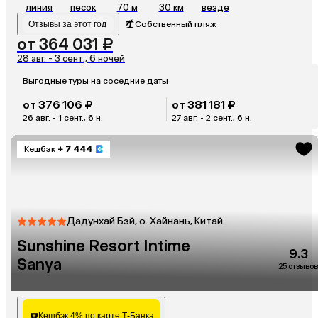
линия
песок
70 м
30 км
везде
Отзывы за этот год
Собственный пляж
от 364 031 ₽
28 авг. - 3 сент., 6 ночей
Выгодные туры на соседние даты
от 376 106 ₽
от 381 181 ₽
26 авг. - 1 сент., 6 н.
27 авг. - 2 сент., 6 н.
Кешбэк
+ 7 444
Дадунхай Бэй, о. Хайнань, Китай
Sunshine Resort Intime
9.3
Sanya
25 отзывов
Кешбэк 4% по карте Т-Банка