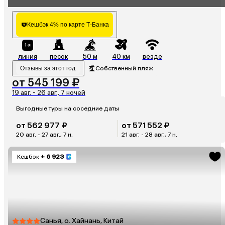
Beach Front Nha Trang)
Кешбэк 4% по карте Т-Банка
линия
песок
50 м
40 км
везде
Отзывы за этот год
Собственный пляж
от 545 199 ₽
19 авг. - 26 авг., 7 ночей
Выгодные туры на соседние даты
от 562 977 ₽
от 571 552 ₽
20 авг. - 27 авг., 7 н.
21 авг. - 28 авг., 7 н.
Кешбэк
+ 6 923
Санья, о. Хайнань, Китай