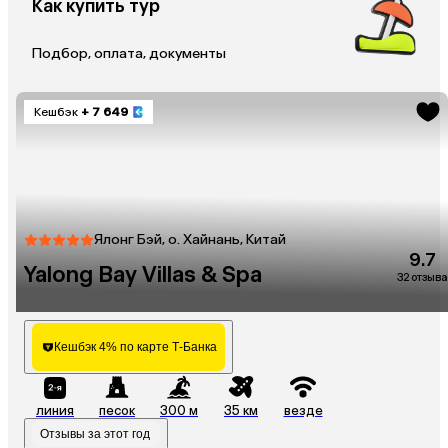
Как купить тур
Подбор, оплата, документы
Кешбэк
+ 7 649
Ялонг Бэй, о. Хайнань, Китай
9.7
Yalong Bay Villas & Spa
32 отзыва
Кешбэк 4% по карте Т-Банка
линия
песок
300 м
35 км
везде
Отзывы за этот год