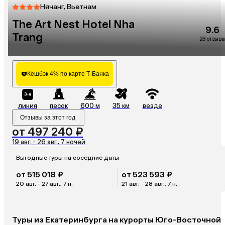
Нячанг, Вьетнам
The Art Nest Hotel Nha
9.6
Trang
23 отзыва
Кешбэк 4% по карте Т-Банка
линия
песок
600 м
35 км
везде
Отзывы за этот год
от 497 240 ₽
19 авг. - 26 авг., 7 ночей
Выгодные туры на соседние даты
от 515 018 ₽
от 523 593 ₽
20 авг. - 27 авг., 7 н.
21 авг. - 28 авг., 7 н.
Туры из Екатеринбурга на курорты Юго-Восточной