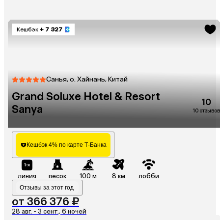
Кешбэк
+ 7 327
Санья, о. Хайнань, Китай
Grand Soluxe Hotel & Resort
10
Sanya
10 отзывов
Кешбэк 4% по карте Т-Банка
линия
песок
100 м
8 км
лобби
Отзывы за этот год
от 366 376 ₽
28 авг. - 3 сент., 6 ночей