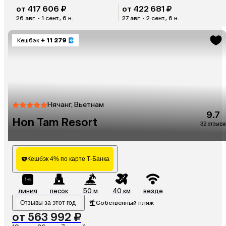
от 417 606 ₽
от 422 681 ₽
26 авг. - 1 сент., 6 н.
27 авг. - 2 сент., 6 н.
Кешбэк
+ 11 279
Нячанг, Вьетнам
9.7
Hon Tam Resort
32 отзыва
Кешбэк 4% по карте Т-Банка
линия
песок
50 м
40 км
везде
Отзывы за этот год
Собственный пляж
от 563 992 ₽