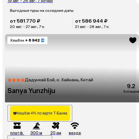
19 авг. - 26 авг., 7 ночей
Выгодные туры на соседние даты
от 581 770 ₽
от 586 944 ₽
20 авг. - 27 авг., 7 н.
21 авг. - 28 авг., 7 н.
Кешбэк
+ 6 942
Дадунхай Бэй, о. Хайнань, Китай
9.2
Sanya Yunzhiju
9 отзывов
Кешбэк 4% по карте Т-Банка
платф.
300 м
20 км
везде