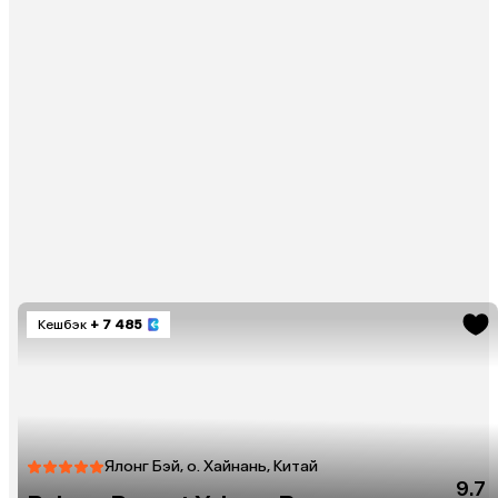
Кешбэк
+ 7 485
Ялонг Бэй, о. Хайнань, Китай
9.7