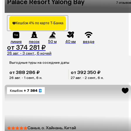
Palace Resort Yalong Bay
7 отзывов
Кешбэк 4% по карте Т-Банка
линия
песок
50 м
40 км
везде
от 374 281 ₽
28 авг. - 3 сент., 6 ночей
Выгодные туры на соседние даты
от 388 286 ₽
от 392 350 ₽
26 авг. - 1 сент., 6 н.
27 авг. - 2 сент., 6 н.
Кешбэк
+ 7 384
Санья, о. Хайнань, Китай