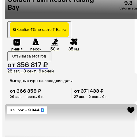
9.3
Bay
39 отзывов
Кешбэк 4% по карте Т-Банка
линия
песок
50 м
35 км
Отзывы за этот год
от 356 817 ₽
28 авг. - 3 сент., 6 ночей
Выгодные туры на соседние даты
от 366 358 ₽
от 371 433 ₽
26 авг. - 1 сент., 6 н.
27 авг. - 2 сент., 6 н.
Кешбэк
+ 9 944