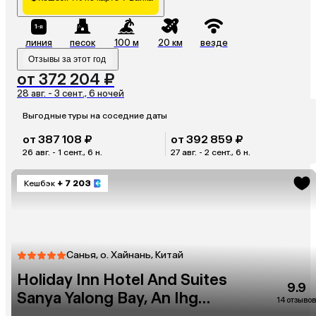
линия
песок
100 м
20 км
везде
Отзывы за этот год
от 372 204 ₽
28 авг. - 3 сент., 6 ночей
Выгодные туры на соседние даты
от 387 108 ₽
от 392 859 ₽
26 авг. - 1 сент., 6 н.
27 авг. - 2 сент., 6 н.
Кешбэк
+ 7 203
Санья, о. Хайнань, Китай
Holiday Inn Hotel And Suites
9.9
Sanya Yalong Bay, An Ihg
14 отзывов