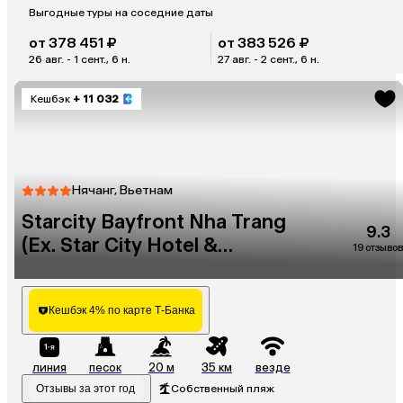
Выгодные туры на соседние даты
от 378 451 ₽
от 383 526 ₽
26 авг. - 1 сент., 6 н.
27 авг. - 2 сент., 6 н.
Кешбэк
+ 11 032
Нячанг, Вьетнам
Starcity Bayfront Nha Trang
9.3
(Ex. Star City Hotel &
19 отзывов
Condotel Beachfront Nha
Trang)
Кешбэк 4% по карте Т-Банка
линия
песок
20 м
35 км
везде
Отзывы за этот год
Собственный пляж