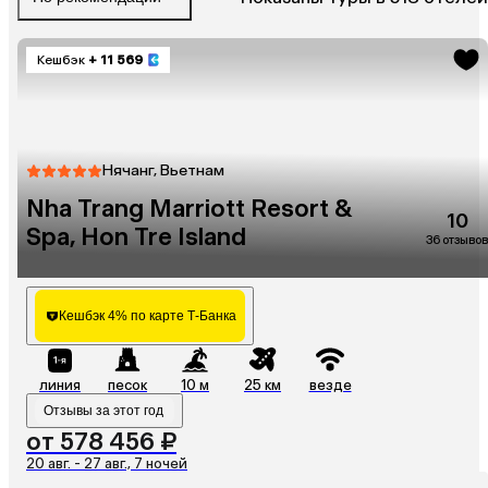
Кешбэк
+ 11 569
Нячанг, Вьетнам
Nha Trang Marriott Resort &
10
Spa, Hon Tre Island
36 отзывов
Кешбэк 4% по карте Т-Банка
линия
песок
10 м
25 км
везде
Отзывы за этот год
от 578 456 ₽
20 авг. - 27 авг., 7 ночей