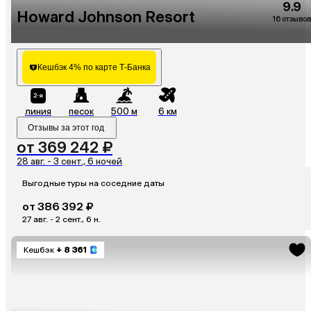
9.9
Howard Johnson Resort
16 отзывов
Кешбэк 4% по карте Т-Банка
линия
песок
500 м
6 км
Отзывы за этот год
от 369 242 ₽
28 авг. - 3 сент., 6 ночей
Выгодные туры на соседние даты
от 386 392 ₽
27 авг. - 2 сент., 6 н.
Кешбэк
+ 8 361