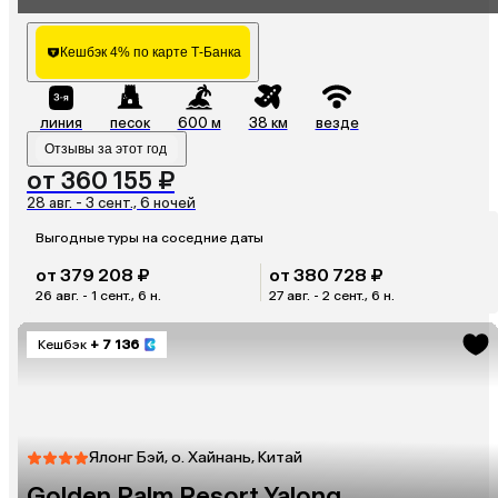
Hotel
Кешбэк 4% по карте Т-Банка
линия
песок
600 м
38 км
везде
Отзывы за этот год
от 360 155 ₽
28 авг. - 3 сент., 6 ночей
Выгодные туры на соседние даты
от 379 208 ₽
от 380 728 ₽
26 авг. - 1 сент., 6 н.
27 авг. - 2 сент., 6 н.
Кешбэк
+ 7 136
Ялонг Бэй, о. Хайнань, Китай
Golden Palm Resort Yalong