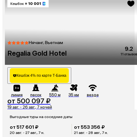
Кешбэк
+ 10 001
Нячанг, Вьетнам
9.2
Regalia Gold Hotel
11 отзывов
Кешбэк 4% по карте Т-Банка
линия
песок
550 м
35 км
везде
от 500 097 ₽
19 авг. - 26 авг., 7 ночей
Выгодные туры на соседние даты
от 517 601 ₽
от 553 356 ₽
20 авг. - 27 авг., 7 н.
21 авг. - 28 авг., 7 н.