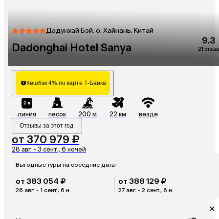
Дадунхай Бэй, о. Хайнань, Китай
9.3
Dadonghai Hotel Sanya
21 отзыв
Кешбэк 4% по карте Т-Банка
линия
песок
200 м
22 км
везде
Отзывы за этот год
от 370 979 ₽
28 авг. - 3 сент., 6 ночей
Выгодные туры на соседние даты
от 383 054 ₽
от 388 129 ₽
26 авг. - 1 сент., 6 н.
27 авг. - 2 сент., 6 н.