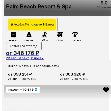
9.0
Palm Beach Resort & Spa
38 отзывов
Кешбэк 4% по карте Т-Банка
линия
песок
80 м
6 км
платно
Отзывы за этот год
от 346 176 ₽
28 авг. - 3 сент., 6 ночей
Выгодные туры на соседние даты
от 358 251 ₽
от 363 326 ₽
26 авг. - 1 сент., 6 н.
27 авг. - 2 сент., 6 н.
Кешбэк
+ 10 846