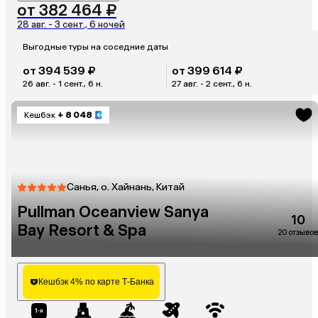
от 382 464 ₽
28 авг. - 3 сент., 6 ночей
Выгодные туры на соседние даты
от 394 539 ₽
от 399 614 ₽
26 авг. - 1 сент., 6 н.
27 авг. - 2 сент., 6 н.
Кешбэк
+ 8 048
Санья, о. Хайнань, Китай
Pullman Oceanview Sanya
10
Bay Resort & Spa
20 отзывов
Кешбэк 4% по карте Т-Банка