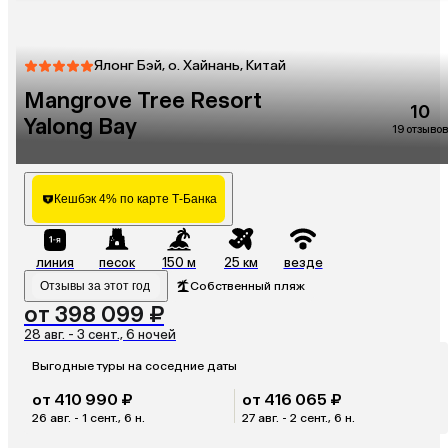
Ялонг Бэй, о. Хайнань, Китай
Mangrove Tree Resort
10
Yalong Bay
19 отзывов
Кешбэк 4% по карте Т-Банка
линия
песок
150 м
25 км
везде
Отзывы за этот год
Собственный пляж
от 398 099 ₽
28 авг. - 3 сент., 6 ночей
Выгодные туры на соседние даты
от 410 990 ₽
от 416 065 ₽
26 авг. - 1 сент., 6 н.
27 авг. - 2 сент., 6 н.