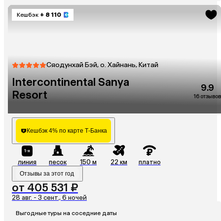
Кешбэк
+ 8 110
Сяодунхай Бэй, о. Хайнань, Китай
Intercontinental Sanya
9.9
Resort
16 отзывов
Кешбэк 4% по карте Т-Банка
линия
песок
150 м
22 км
платно
Отзывы за этот год
от 405 531 ₽
28 авг. - 3 сент., 6 ночей
Выгодные туры на соседние даты