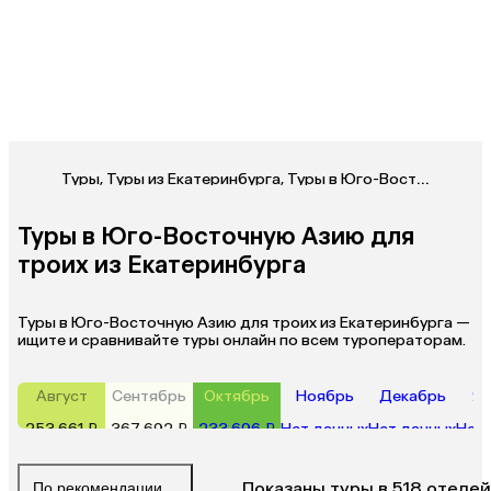
Туры
,
Туры из Екатеринбурга
,
Туры в Юго-Восточную Азию из Екатеринбурга
Туры в Юго-Восточную Азию для
троих из Екатеринбурга
Туры в Юго-Восточную Азию для троих из Екатеринбурга —
ищите и сравнивайте туры онлайн по всем туроператорам.
Август
Сентябрь
Октябрь
Ноябрь
Декабрь
Ян
253 661 ₽
367 692 ₽
233 696 ₽
Нет данных
Нет данных
Нет 
Показаны туры в 518 отелей
По рекомендации