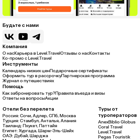
Будьте с нами
Компания
О нас
Карьера в Level.Travel
Отзывы о нас
Контакты
Ко-промо с Level.Travel
Инструменты
Календарь низких цен
Подарочные сертификаты
Оформить тур в рассрочку
Партнерская программа
Журнал о путешествиях
Помощь
Как забронировать тур?
Правила въезда и визы
Ответы на вопросы
Акции
Отели без перелета
Туры от
туроператоров
Россия:
Сочи,
Адлер,
СПб,
Москва
Турция:
Стамбул,
Анталья,
Алания
Anex
Biblio Globus
Таиланд:
Пхукет,
Паттайя
Coral Travel
Египет:
Хургада,
Шарм-Эль-Шейх
Level.Travel
ОАЭ:
Дубай,
Шарджа
Pegas Touristik