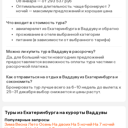
08 января — от 293 537 руб
очень мало проживающих было.
Оптимальная длительность
: чаще бронируют 7
Только в выходные приезжало
ночей — максимум предложений и хорошая цена
больше местных гостей, и тогда
становилось люднее и шумнее) В
Что входит в стоимость тура?
округе мало мест, где можно было
авиаперелет из Екатеринбурга в Ваддуву и обратно
бы поесть, в пешей доступности, я
проживание в отеле выбранной категории
имею в виду, поэтому рекомендую
питание (в зависимости от выбранного тарифа)
брать проживание с едой, хотя бы
полупансион. С 16:00–17:.00 дают
Можно ли купить тур в Ваддуву в рассрочку?
бесплатно чай, кофе и выпечку.
Да, для большей части новогодних предложений
Неподалеку, минут 20 ходьбы
предоставляется возможность оплаты тура частями с
рассрочкой платежа.
есть сёрф-школа, там же
неплохой, ресторан,
Как отправиться на отдых в Ваддуву из Екатеринбурга и
аюрведический массаж. В отеле
сэкономить?
нет никакой анимации, кроме
Бронировать тур лучше всего за 6–10 недель до вылета; к
музыкантов на ужин, в том числе и
25–31 декабря выбор снижается и цены растут.
дополнительных услуг, например,
тот же массаж или какое-либо
спа) У забора тусуются местные
Туры из Екатеринбурга на курорты Ваддувы
ребята, они предлагают
Популярные запросы
экскурсии, спрашивайте Раву, у
Зима
·
Весна
·
Лето
·
Осень
·
На двоих
·
На 5 ночей
·
На 7 ночей
·
него приятные цены и