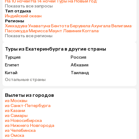
На 10 ночей
·
На 14 ночей
·
Туры на Новый год
·
комфортный автомобиль
Показать все запросы
Тип отдыха
(минивэн), на экскурсию поедете
Индийский океан
практически как на
Регионы
индивидуальную. Отелю
Хиккадува
·
Унаватуна
·
Бентота
·
Берувела
·
Ахунгала
·
Велигама
·
Пассикуда
·
Мирисса
·
Маунт Лавиния
·
Коггала
·
необходимо поменять полотенца,
Показать все регионы
бельё — оно уже старовато и с
пятнами, шторы в номерах,
Туры из Екатеринбурга в другие страны
текстиль, сантехнику, было бы
Турция
Россия
неплохо, если бы розетки были
под европейскую вилку, учитывать
Египет
Абхазия
это надо и брать с собой
Китай
Таиланд
переходник. В целом, отель не 4, а
Остальные страны
Вьетнам
ОАЭ
3* с хорошим питанием.
Мальдивы
Шри-Ланка
Вылеты из городов
Индия
Гонконг
из Москвы
Саудовская Аравия
из Санкт-Петербурга
из Казани
из Самары
из Новосибирска
из Нижнего Новгорода
из Челябинска
из Омска