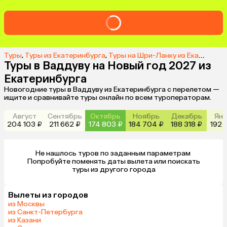
Туры
,
Туры из Екатеринбурга
,
Туры на Шри-Ланку из Екатеринбурга
Туры в Ваддуву на Новый год 2027 из
Екатеринбурга
Новогодние туры в Ваддуву из Екатеринбурга с перелетом —
ищите и сравнивайте туры онлайн по всем туроператорам.
Август
Сентябрь
Октябрь
Ноябрь
Декабрь
Янв
204 103 ₽
211 662 ₽
174 803 ₽
184 704 ₽
188 318 ₽
192 
Не нашлось туров по заданным параметрам 

 Попробуйте поменять даты вылета или поискать 
туры из другого города
Вылеты из городов
из Москвы
из Санкт-Петербурга
из Казани