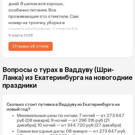
дней. В целом всё хорошо,
особенно питание. Все
проживающие это отметили. Сам
номер на троечку, уборка в
номере ежедневная, с этим всё в
порядке, просто номер уже
9 марта 2026
требует обновления. В бассейне
Отзывы об отеле
пару раз купалась, но он на мой
взгляд, грязноват. Лежаки и
полотенца у бассейна, бесплатно,
выход к океану через калитку. Душ
Вопросы о турах в Ваддуву (Шри-
с пресной водой имеется. Океан в
Ланка) из Екатеринбурга на новогодние
это время года: конец февраля —
праздники
начало марта с волнами, но я
купалась… Заходить с волнами не
очень комфортно и в первый раз
Сколько стоит путевка в Ваддуву из Екатеринбурга на
две будет боязно, но плавать
новый год?
можно… С детьми грудными
Минимальные цены по ночам
: 7 ночей — от 273 647
точно не сюда в это время года.
руб (08 января); 9 ночей — от 296 316 руб (21
Лежаков всегда хватало, так как
декабря); 10 ночей — от 344 720 руб (27 декабря)
людей практически не было…
Самые выгодные даты
: 08 января — от 273 647 руб;