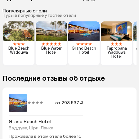
Популярные отели
Туры в популярные у гостей отели
★
★
★
★
★
★
★
★
★
★
★
★
★
★
★
Blue Beach
Blue Water
Grand Beach
Taprobana
A
Wadduwa
Hotel
Hotel
Wadduwa
B
Hotel
Последние отзывы об отдыхе
★★★★
от 293 537 ₽
Grand Beach Hotel
Ваддува, Шри-Ланка
Проживала в этом отеле более 10