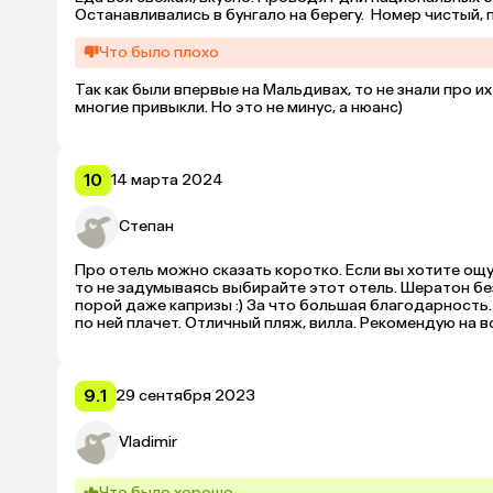
Останавливались в бунгало на берегу.  Номер чистый, 
кружки/стаканы.

Мини бар с чипсами/конфетами/алкоголем платный.

Что было плохо
Кондиционер работает только когда закрыты все двери.
В отеле чисто. Каждое утро на рассвете уже был прибр
Так как были впервые на Мальдивах, то не знали про их
Встретила нас менеджер Аяна. Прекрасная отзывчива
многие привыкли. Но это не минус, а нюанс)
подробно объяснялось. 

Так же в отеле нам понравились  официант из Узбекист
ошибаюсь) , и менеджер бара- всегда внимателен, улыб
Есть детский клуб, где можно оставить детей. Весь де
10
14 марта 2024
украшают капкейки. 

В клубе англоязычный персонал, но наблюдала ( пока мо
девочки молодцы жестами, картинками, играми все рав
Степан
Про отель можно сказать коротко. Если вы хотите ощ
то не задумываясь выбирайте этот отель. Шератон бе
порой даже капризы :) За что большая благодарность.
по ней плачет. Отличный пляж, вилла. Рекомендую на вс
9.1
29 сентября 2023
Vladimir
Что было хорошо