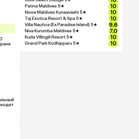
10
арты 
10
Patina Maldives
5★
10
Nooe Maldives Kunaavashi
5★
10
Taj Exotica Resort & Spa
5★
 и 
9.6
Villa Nautica (Ex.Paradise Island)
5★
е, а 
7.0
Niva Kurumba Maldives
5★
нет, 
10
Kuda Villingili Resort
5★
0 
азный 
10
Grand Park Kodhipparu
5★
ане  
 
олько 
 еще 
льный 
ходят 