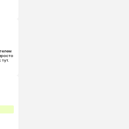
телем 
просто 
тут. 