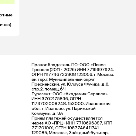
ютные 
чно). 
Правообладатель ПО: ООО «Левел
Тревел» (2011 - 2026) ИНН 7716697924,
ОГРН 1117746723808 123056, г. Москва,
вн.тер.г. Муниципальный округ
Пресненский, ул. Юлиуса Фучика, д.6,
стр.2, помещ.6Ч
Турагент: ООО «Академия Сервиса»
ИНН 3702175896, ОГРН
1173702008248, 153000, Ивановская
обл., г. Иваново, ул. Парижской
Коммуны, д. ЗА
Прием платежей осуществляется
через АО «ПРЦ» ИНН 7718696387, КПП
771701001, ОГРН 1087746411741,
129085, Москва г, Звёздный бульвар,