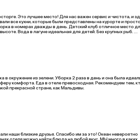
сторге. Это лучшее место! Для нас важен сервис и чистота, и зд
али все кухни, которые были представлены на курорте и просто 
орка в номерах дважды в день. Детский клуб отличное место дл
ысоте. Вода в лагуне идеальная для детей. Без крупных рыб. 
 в окружение из зелени. Уборка 2 раза в день и она была идеаль
феру комфорта. Еда в отеле превосходная. Рекомендуем тем, кт
кой прекрасной стране, как Мальдивы.
ли наши близкие друзья. Спасибо им за это! Океан невероятно 
нах отеля можно найти блюда на любой вкус. МЫ много в каких 