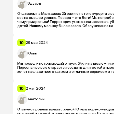
Эдуард
Отдыхаем на Мальдивах 2й раз и от этого курорта в во
все на высшем уровне. Повара – это Боги! Мы попробов
чему придраться! Территория ухоженная и зеленая, уб
детей. Нашему малышу было весело. Обслуживание на в
Обязательно вернемся!
10
29 мая 2024
Юлия
Мы провели потрясающий отпуск. Жили на вилле у пляжа
Персонал во всю старается создать для гостей атмос
хочет насладиться отдыхом и отличным сервисом в та
10
2 мая 2024
Анатолий
Отлично провели время с женой! Отель порекомендова
красивый и теплый, а природа потрясающая. В рестора