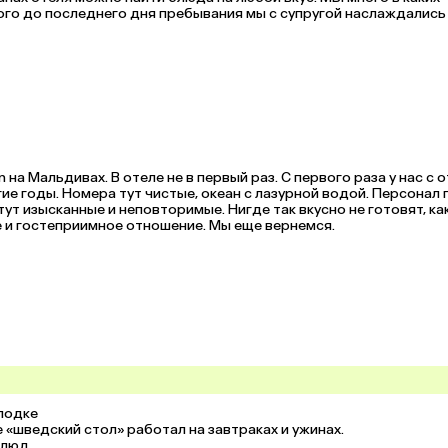
ого до последнего дня пребывания мы с супругой наслаждались 
на Мальдивах. В отеле не в первый раз. С первого раза у нас с о
ие годы. Номера тут чистые, океан с лазурной водой. Персонал 
т изысканные и неповторимые. Нигде так вкусно не готовят, как 
е и гостеприимное отношение. Мы еще вернемся.
лодке

 «шведский стол» работал на завтраках и ужинах.

люд
