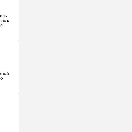
есь 
не к 
я 
ной. 
о 