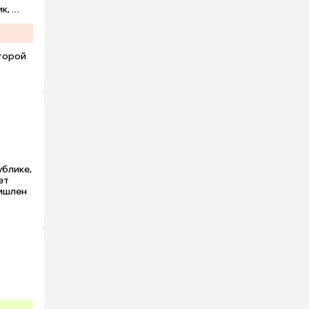
, 
вают.

торой 
 
 но 
блике, 
т 
ишлен 