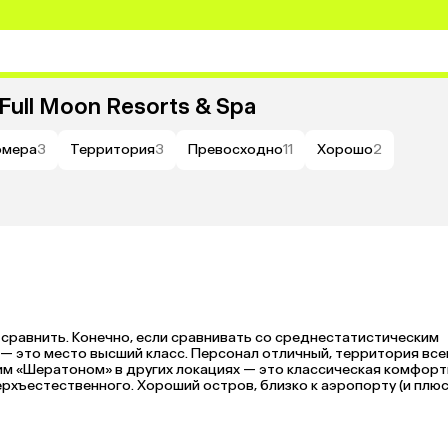
Full Moon Resorts & Spa
омера
3
Территория
3
Превосходно
11
Хорошо
2
м сравнить. Конечно, если сравнивать со среднестатистическим 
— это место высший класс. Персонал отличный, территория всег
жим «Шератоном» в других локациях — это классическая комфорт
рхъестественного. Хороший остров, близко к аэропорту (и плюс,
йку Мале, а также взлетают самолеты по несколько раз на дню и 
шего отпуска уборщики расслабились — стали все делать спустя
чатления приятные. К сожалению, еда оказалась грустной. «Грустн