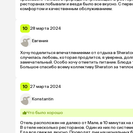
ресторанах побывали и везде было все вкусно. С перв
комфортом и качественным обслуживанием. 
10
28 марта 2024
Евгения
Хочу поделиться впечатлениеями от отдыха в Sheraton 
случилась любовь, которая продлится, я уверена, долг
замечательный. Особо хочу отметить питание. Блюда ту
Большое спасибо всему коллективу Sheraton за тепло
10
27 марта 2024
Konstantin
Что было хорошо
Отель расположен не далеко от Мале, в 10 минутах на 
В отеле несколько ресторанов. Один из них по системе
Еда вся свежая, вкусно. Проводят дни национальных б