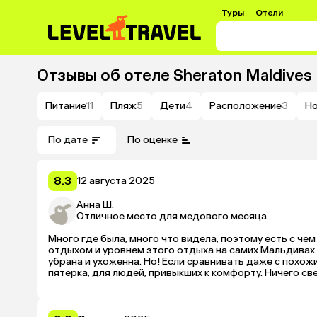
Туры
Отели
Отзывы об отеле
Sheraton Maldives 
Питание
11
Пляж
5
Дети
4
Расположение
3
Н
По дате
По оценке
8.3
12 августа 2025
Анна Ш.
Отличное место для медового месяца
Много где была, много что видела, поэтому есть с че
отдыхом и уровнем этого отдыха на самих Мальдивах 
убрана и ухоженна. Но! Если сравнивать даже с похо
пятерка, для людей, привыкших к комфорту. Ничего све
минус, половина острова с видом на пиковскую застро
возвращают в реальность). К сожалению, под конец на
рукава, бросая одежду в кучи и т. д. Но в целом — впе