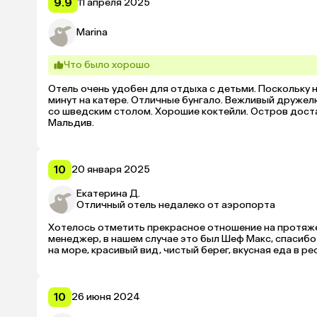
невкусно». Ничего нового, вкусного и интересного. Са
9.9
11 апреля 2025
(шведский стол) через раз. Некоторые темы, типа туре
тоже не впечатляют — самая обычная еда, не очень вку
Marina
покорили сердечко ♥️ 

У нас была проблема с агрессивными рыбами триггерам
атакуют! Но что поделать, такая вот природа. Если бы 
Что было хорошо
заходишь все равно с другим мест, потому что тут этот
Кстати, про сезон. Мы были тут в «несезон», но так в
Отель очень удобен для отдыха с детьми. Поскольку н
волны добавляют шарма в виде шума океана ночью, все
минут на катере. Отличные бунгало. Вежливый дружелю
подводный мир. Вышло и дешевле, и куда интереснее, ч
со шведским столом. Хорошие коктейли. Остров доста
острее, потому что в чатах у соседей по островам и 
Мальдив.
в первой половине. Я подозреваю, дело в близости к с
Из приятных бонусов: на медовый месяц несколько раз
мы повесили деревянную табличку с нашими именами 
10
20 января 2025
Екатерина Д.
Отличный отель недалеко от аэропорта
Хотелось отметить прекрасное отношение на протяже
менеджер, в нашем случае это был Шеф Макс, спасибо
на море, красивый вид, чистый берег, вкусная еда в ре
10
26 июня 2024