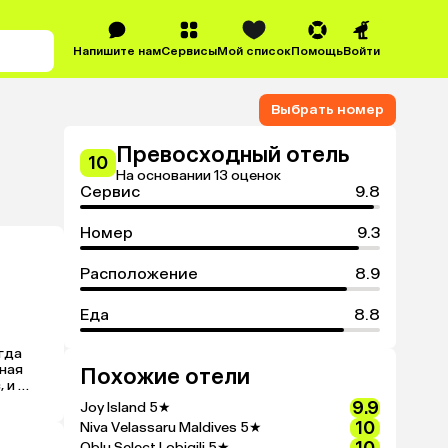
Напишите нам
Сервисы
Мой список
Помощь
Войти
Выбрать номер
Превосходный отель
10
На основании 13 оценок
Сервис
9.8
Номер
9.3
Расположение
8.9
Еда
8.8
да 
ная 
Похожие отели
 и 
9.9
Joy Island
5★
 
10
Niva Velassaru Maldives
5★
о и 
Oblu Select Lobigili
5★