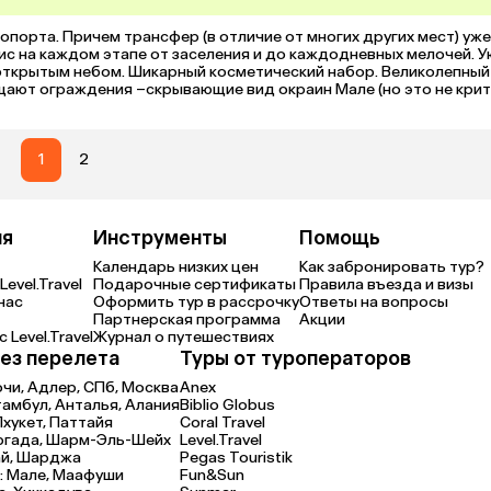
опорта. Причем трансфер (в отличие от многих других мест) уже 
с на каждом этапе от заселения и до каждодневных мелочей. У
открытым небом. Шикарный косметический набор. Великолепный 
ают ограждения –скрывающие вид окраин Мале (но это не крити
ном – вся семья была в восторге. Хороший тренажерный зал с 
ьно для меня). Безумно вкусная кухня + супер 
ные впечатления.
1
2
ия
Инструменты
Помощь
Календарь низких цен
Как забронировать тур?
Level.Travel
Подарочные сертификаты
Правила въезда и визы
нас
Оформить тур в рассрочку
Ответы на вопросы
Партнерская программа
Акции
 Level.Travel
Журнал о путешествиях
ез перелета
Туры от туроператоров
очи,
Адлер,
СПб,
Москва
Anex
тамбул,
Анталья,
Алания
Biblio Globus
Пхукет,
Паттайя
Coral Travel
ргада,
Шарм-Эль-Шейх
Level.Travel
й,
Шарджа
Pegas Touristik
:
Мале,
Маафуши
Fun&Sun