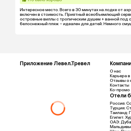
Интересное место. Всего в 30 минутах на лодке от аэр
включен в стоимость. Приятный всеобъемлющий серви
островные виллы с тропическим душем + ванной под 
белоснежный пляж – идеален для детей. Немного смущ
Также пробовали виллу на воде с собственным бассей
беговыми дорожками и ватт-байком (было очень актуал
клиентоориентированные повара. Только положитель
Приложение Левел.Тревел
Компан
О нас
Карьера в 
Отзывы о 
Контакты
Ко-промо с
Отели б
Россия:
С
Турция:
С
Таиланд:
Египет:
Ху
ОАЭ:
Дуба
Мальдивы