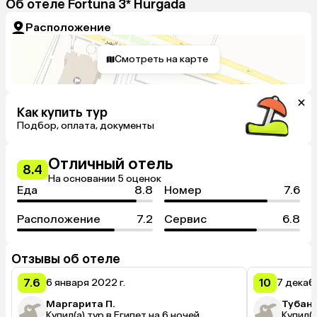
Об отеле Fortuna 3* Hurgada
Расположение
Смотреть на карте
Как купить тур
Подбор, оплата, документы
Отличный отель
8.4
На основании 5 оценок
Еда
8.8
Номер
7.6
Расположение
7.2
Сервис
6.8
Отзывы об отеле
7.6
10
6 января 2022 г.
7 декабр
Маргарита П.
Тубан 
Купил(а) тур в Египет на 6 ночей
Купил(а