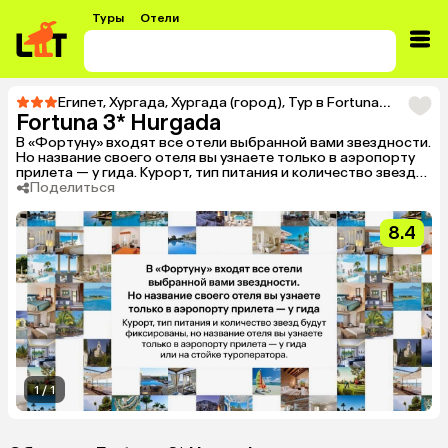
Туры
Отели
Египет
,
Хургада
,
Хургада (город)
,
Тур в Fortuna 3* Hurgada
Fortuna 3* Hurgada
В «Фортуну» входят все отели выбранной вами звездности.
Но название своего отеля вы узнаете только в аэропорту
прилета — у гида. Курорт, тип питания и количество звезд
будут фиксированы, но название отеля вы узнаете только в
Поделиться
аэропорту прилета — у гида или на стойке туроператора.
8.4
1
/
1