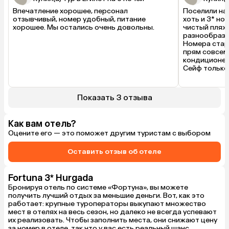
Впечатление хорошее, персонал 
Поселили нас 
отзывчивый, номер удобный, питание 
хоть и 3* но
хорошее. Мы остались очень довольны. 
чистый пляж 
разнообразно
Номера стары
прям совсем 
кондиционер,
Сейф только 
номера своя 
креслами. Уб
Единственное
Показать 3 отзыва
раптор от ко
но ухоженная
отдыхом тож
Как вам отель?
Оцените его — это поможет другим туристам с выбором
Оставить отзыв об отеле
Fortuna 3* Hurgada
Бронируя отель по системе «Фортуна», вы можете
получить лучший отдых за меньшие деньги. Вот, как это
работает: крупные туроператоры выкупают множество
мест в отелях на весь сезон, но далеко не всегда успевают
их реализовать. Чтобы заполнить места, они снижают цену
за номер в отеле, так что у вас есть реальный шанс