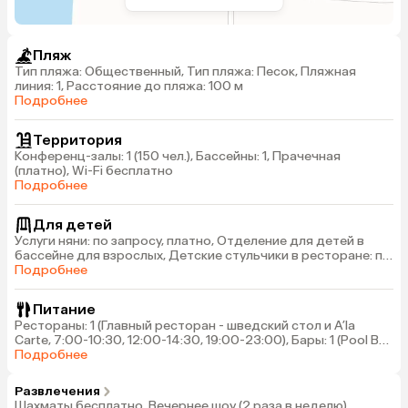
Пляж
Тип пляжа: Общественный, Тип пляжа: Песок, Пляжная
линия: 1, Расстояние до пляжа: 100 м
Подробнее
Территория
Конференц-залы: 1 (150 чел.), Бассейны: 1, Прачечная
(платно), Wi-Fi бесплатно
Подробнее
Для детей
Услуги няни: по запросу, платно, Отделение для детей в
бассейне для взрослых, Детские стульчики в ресторане: по
запросу (бесплатно)
Подробнее
Питание
Рестораны: 1 (Главный ресторан - шведский стол и A’la
Carte, 7:00-10:30, 12:00-14:30, 19:00-23:00), Бары: 1 (Pool Bar
– 9:00-24:00)
Подробнее
Развлечения
Шахматы бесплатно, Вечернее шоу (2 раза в неделю),