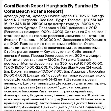
Coral Beach Resort Hurghada By Sunrise (Ex.
Coral Beach Rotana Resort)
Хургада (город), Хургада, Египет Адрес: P.O. Box 13, Safaga
Road, K17, Hurghada - Red Sea - Egypt. Телефон: (2 065) 346
16 10 / 346 16 16. 25000 м до центра города. 18000 м до
аэропорта Хургада. Построен в 1992, реновация: 2012
(Реновация номеров 1000 и 4000). Состоит из Основного 1-
этажного здания (только ресепшн) и комплекса 1-этажных
бунгало. Площадь — 1000000 м2. Заселение с 14:00, выезд
до 12:00. Размещение с животными: forbidden. Отель
подходит для гостей с ограниченными возможностями.
Стойка регистрации — Круглосуточная Собственный
песчаный пляж. Первая береговая линия. 300 м до моря.
Протяженность пляжа — 1200 м. Питание: Главный
ресторан Mermaid рассчитан на 350 гостей (07:00-10:00,
13:00-15:00, 19:00-22:00); Лобби бар Blue Moon (24 часа);
Бар Dolphin на пляже (10:00-17:00); Бар Aquarius у бассейна
(10:00-17:00) Для детей: 1 бассейн на территории детского
клуба; Детский мини-клуб (4-12 лет); Детская игровая
площадка; Детская анимация; Детские стулья в ресторане;
Детская кроватка (по запросу); 1 детская секция в
основном бассейне Развлечения: Тренажерный зал;
Аквааэробика; Водное поло; Теннис (бесплатно 30 мин. за
всё время пребывания); Бильярд (бесплатно 30 мин. за всё
время пребывания); Настольный теннис; Дартс; Пляжный
волейбол; Анимация; Дайвинг-центр (платно); Водные виды