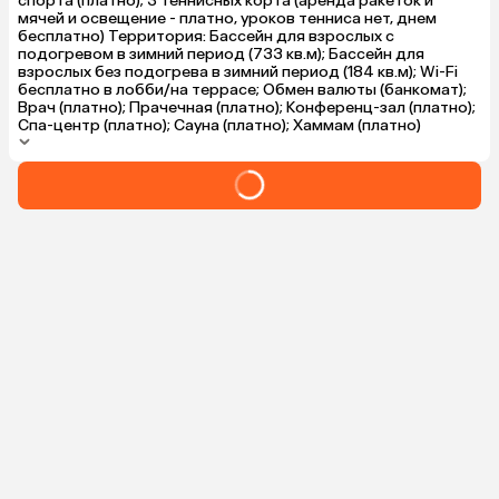
спорта (платно); 3 теннисных корта (аренда ракеток и
мячей и освещение - платно, уроков тенниса нет, днем
бесплатно) Территория: Бассейн для взрослых с
подогревом в зимний период (733 кв.м); Бассейн для
взрослых без подогрева в зимний период (184 кв.м); Wi-Fi
бесплатно в лобби/на террасе; Обмен валюты (банкомат);
Врач (платно); Прачечная (платно); Конференц-зал (платно);
Спа-центр (платно); Сауна (платно); Хаммам (платно)