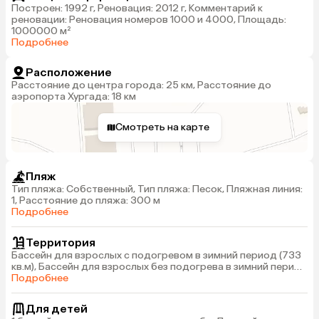
Построен: 1992 г, Реновация: 2012 г, Комментарий к
реновации: Реновация номеров 1000 и 4000, Площадь:
1000000 м²
Подробнее
Расположение
Расстояние до центра города: 25 км, Расстояние до
аэропорта Хургада: 18 км
Смотреть на карте
Пляж
Тип пляжа: Собственный, Тип пляжа: Песок, Пляжная линия:
1, Расстояние до пляжа: 300 м
Подробнее
Территория
Бассейн для взрослых с подогревом в зимний период (733
кв.м), Бассейн для взрослых без подогрева в зимний период
(184 кв.м), Wi-Fi бесплатно в лобби/на террасе, Обмен
Подробнее
валюты (банкомат)
Для детей