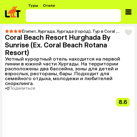
Туры
Отели
Египет
,
Хургада
,
Хургада (город)
,
Тур в Coral Beach Resort Hurghada By Sunrise (Ex. Coral Beach Rotana Resort)
Coral Beach Resort Hurghada By
Sunrise (Ex. Coral Beach Rotana
Resort)
Уютный курортный отель находится на первой
линии в южной части Хургады. На территории
расположены два бассейна, зоны для детей и
взрослых, рестораны, бары .Подходит для
семейного отдыха, молодежи и любителей
снорклинга.
Поделиться
8.6