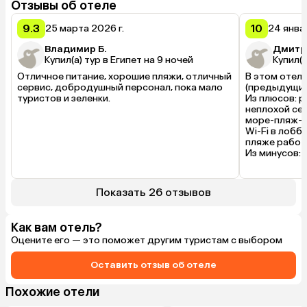
Отзывы об отеле
9.3
10
25 марта 2026 г.
24 янва
Владимир Б.
Дмитр
Купил(а) тур в Египет на 9 ночей
Купил(а
Отличное питание, хорошие пляжи, отличный 
В этом отеле
сервис, добродушный персонал, пока мало 
(предыдущий 
туристов и зеленки.
Из плюсов: р
неплохой сер
море-пляж-к
Wi-Fi в лобби
пляже работа
Из минусов: 
сантехника, 
отеля тоже т
местах. Аним
Показать 26 отзывов
Как вам отель?
Оцените его — это поможет другим туристам с выбором
Оставить отзыв об отеле
Похожие отели