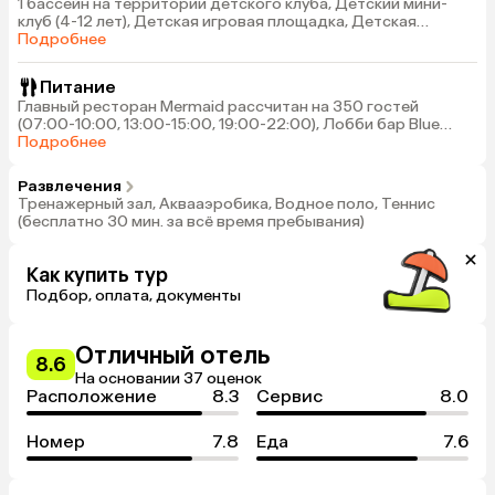
1 бассейн на территории детского клуба, Детский мини-
клуб (4-12 лет), Детская игровая площадка, Детская
анимация
Подробнее
Питание
Главный ресторан Mermaid рассчитан на 350 гостей
(07:00-10:00, 13:00-15:00, 19:00-22:00), Лобби бар Blue
Moon (24 часа), Бар Dolphin на пляже (10:00-17:00), Бар
Подробнее
Aquarius у бассейна (10:00-17:00)
Развлечения
Тренажерный зал, Аквааэробика, Водное поло, Теннис
(бесплатно 30 мин. за всё время пребывания)
Как купить тур
Подбор, оплата, документы
Отличный отель
8.6
На основании 37 оценок
Расположение
8.3
Сервис
8.0
Номер
7.8
Еда
7.6