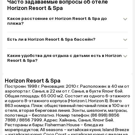
Часто задаваемые вопросы об отеле
Horizon Resort & Spa
Какое расстояние от Horizon Resort & Spa до
пляжа?
Есть ли в Horizon Resort & Spa бассейн?
Какие удобства для отдыха с детьми есть в Horizon
Resort & Spa?
Horizon Resort & Spa
Построен: 1998 г. Реновация: 2010 г. Расположен: в 40 км от
аэропорта г. Санья, в 22 км от г. Санья, в бухте Ялонг бэй.
Общая площадь: 65 000 м2. Состоит из одного 6-этажного
и одного 8-этажного корпуса (Horizon I, Horizon II). Всего
863 номера. Пляж: общественный песчаный пляж в 100 м от
отеля, вторая береговая линия. Зонты, шезлонги, матрасы,
полотенца – бесплатно. Номер телефон: (86 898) 8856
7888 / 8856 7999. Адрес: Хайнань, Санья, Ялонг Бей.
Рестораны и бары: Fisherman House – блюда из
морепродуктов; All seasons – китайская кухня; Island Breeze
– китайская кухня; Coco Court – китайская кухня с видом на