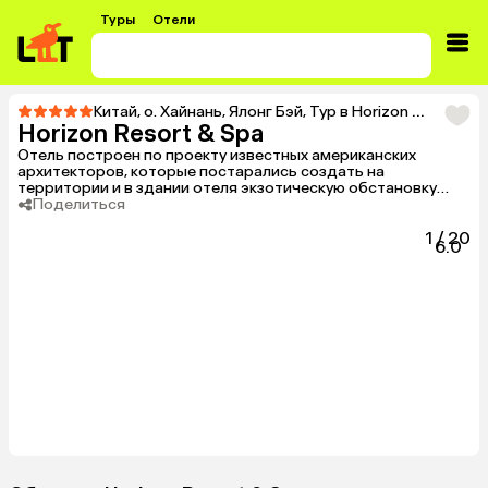
Туры
Отели
Китай
,
о. Хайнань
,
Ялонг Бэй
,
Тур в Horizon Resort & Spa
Horizon Resort & Spa
Отель построен по проекту известных американских
архитекторов, которые постарались создать на
территории и в здании отеля экзотическую обстановку
тропического рая, прекрасно сочетающуюся с
Поделиться
окружающими отель пальмовыми садами и белоснежным
песчаным пляжем. При отделке использовались природные
1
/
20
6.0
материалы: камни, бамбук, дерево и многое другое.