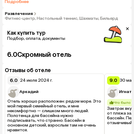
Court – китайская кухня с видом на море и сад.
Подробнее
Разнообразие блюд из морепродуктов;
Развлечения
Фитнес-центр, Настольный теннис, Шахматы, Бильярд
Как купить тур
Подбор, оплата, документы
6.0
Скромный отель
Отзывы об отеле
6.0
9.0
24 июля 2024 г.
30 мая
Аркадий
Игнат
Отель хорошо расположен: рядом море. Это 
Что было 
мой первый семейный отель, и мне 
Завтрак вкус
некомфортно — слишком много людей. 
от пляжа зал
Полотенца для бассейна нужно 
бассейн. Пе
подписывать, что странно. Бассейн в 
отзывчивый.
основном детский, взрослым там не очень 
нравится.