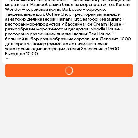
море и сад. Разнообразие блюд из морепродуктов; Korean
Wonder – корейская кухня; Barbecue – барбекю,
танцевальное шоу. Coffee Shop - ресторан западных и
азиатских деликатесов; Hainan Hut Seafood Restaurant -
ресторан морепродуктов у бассейна; Ice Cream House -
разнообразие мороженого и десертов; Noodle House –
ресторан с различными видами лапши; Tea House –
большой выбор разнообразных сортов чая. Депозит: 1000
долларов за номер (сумма может измениться на
усмотрение администрации отеля) Заселение с 15:00
Выезд до 10:00