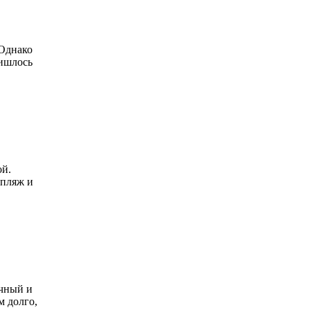
 Однако
ришлось
ой.
 пляж и
очный и
м долго,