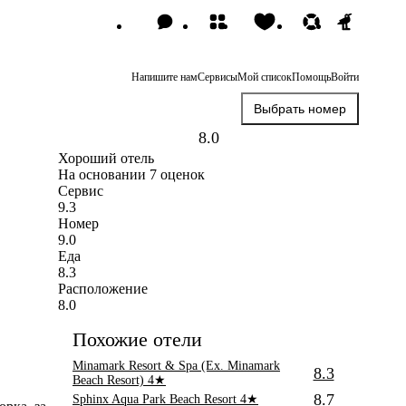
Напишите нам
Сервисы
Мой список
Помощь
Войти
Выбрать номер
8.0
Хороший отель
На основании 7 оценок
Сервис
9.3
Номер
9.0
Еда
8.3
Расположение
8.0
Похожие отели
Minamark Resort & Spa (Ex. Minamark
8.3
Beach Resort)
4★
8.7
Sphinx Aqua Park Beach Resort
4★