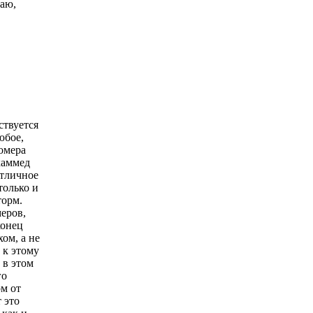
маю,
ствуется
юбое,
Номера
хаммед
отличное
только и
торм.
еров,
конец
ом, а не
 к этому
 в этом
го
ом от
 это