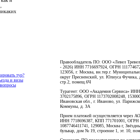
 как и
,
 никаких
Правообладатель ПО: ООО «Левел Тревел
- 2026) ИНН 7716697924, ОГРН 11177467
123056, г. Москва, вн.тер.г. Муниципаль
ировать тур?
округ Пресненский, ул. Юлиуса Фучика, д
ъезда и визы
стр.2, помещ.6Ч
 вопросы
Турагент: ООО «Академия Сервиса» ИНН
3702175896, ОГРН 1173702008248, 153000
Ивановская обл., г. Иваново, ул. Парижск
Коммуны, д. ЗА
Прием платежей осуществляется через А
ИНН 7718696387, КПП 771701001, ОГРН
1087746411741, 129085, Москва г, Звёздн
бульвар, дом № 19, строение 1, эт. 10, по