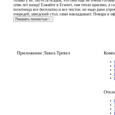
только у БГ. Но есть осадок, что они ещё не очень готов
семь лет назад! Езжайте в Египет, там тепло красиво, а 
полотенца все бесплатно и все чистое, не надо рано утр
очередей, шведский стол, сами накладывает. Повара и 
Показать полностью
Приложение Левел.Тревел
Комп
Отели