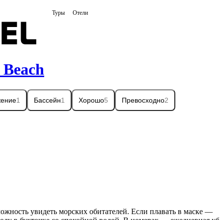
Туры
Отели
 Beach
жение
1
Бассейн
1
Хорошо
5
Превосходно
2
жность увидеть морских обитателей. Если плавать в маске —