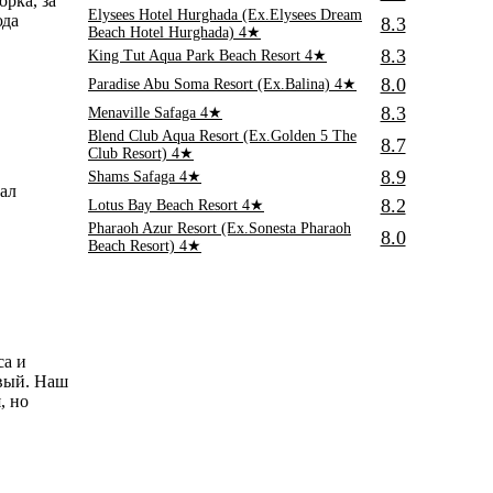
рка, за
Elysees Hotel Hurghada (Ex.Elysees Dream
юда
8.3
Beach Hotel Hurghada)
4★
8.3
King Tut Aqua Park Beach Resort
4★
8.0
Paradise Abu Soma Resort (Ex.Balina)
4★
8.3
Menaville Safaga
4★
Blend Club Aqua Resort (Ex.Golden 5 The
8.7
Club Resort)
4★
8.9
Shams Safaga
4★
ал
8.2
Lotus Bay Beach Resort
4★
Pharaoh Azur Resort (Ex.Sonesta Pharaoh
8.0
Beach Resort)
4★
са и
ивый. Наш
, но