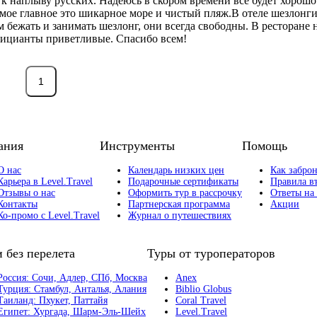
ы к наплыву русских. Надеюсь в скором времени все будет хорошо
самое главное это шикарное море и чистый пляж.В отеле шезлонги
ом бежать и занимать шезлонг, они всегда свободны. В ресторане
официанты приветливые. Спасибо всем!
1
ания
Инструменты
Помощь
О нас
Календарь низких цен
Как заброн
Карьера в Level.Travel
Подарочные сертификаты
Правила в
Отзывы о нас
Оформить тур в рассрочку
Ответы на
Контакты
Партнерская программа
Акции
Ко-промо с Level.Travel
Журнал о путешествиях
 без перелета
Туры от туроператоров
Россия:
Сочи,
Адлер,
СПб,
Москва
Anex
Турция:
Стамбул,
Анталья,
Алания
Biblio Globus
Таиланд:
Пхукет,
Паттайя
Coral Travel
Египет:
Хургада,
Шарм-Эль-Шейх
Level.Travel