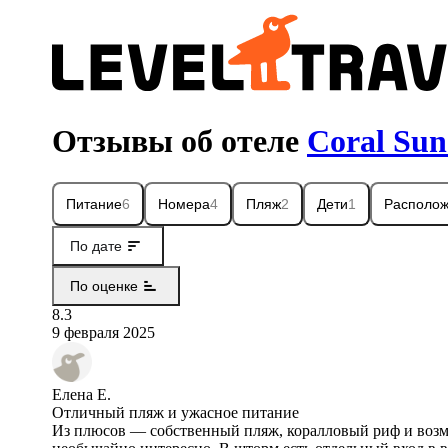
Отзывы об отеле
Coral Sun
Питание
6
Номера
4
Пляж
2
Дети
1
Располо
По дате
По оценке
8.3
9 февраля 2025
Елена Е.
Отличный пляж и ужасное питание
Из плюсов — собственный пляж, коралловый риф и возмо