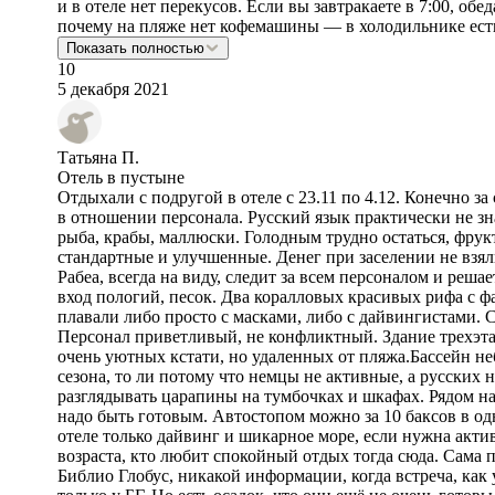
и в отеле нет перекусов. Если вы завтракаете в 7:00, обе
почему на пляже нет кофемашины — в холодильнике есть
Показать полностью
10
5 декабря 2021
Татьяна П.
Отель в пустыне
Отдыхали с подругой в отеле с 23.11 по 4.12. Конечно за
в отношении персонала. Русский язык практически не зна
рыба, крабы, маллюски. Голодным трудно остаться, фрукт
стандартные и улучшенные. Денег при заселении не взя
Рабеа, всегда на виду, следит за всем персоналом и реш
вход пологий, песок. Два коралловых красивых рифа с ф
плавали либо просто с масками, либо с дайвингистами. С
Персонал приветливый, не конфликтный. Здание трехэта
очень уютных кстати, но удаленных от пляжа.Бассейн не
сезона, то ли потому что немцы не активные, а русских 
разглядывать царапины на тумбочках и шкафах. Рядом на
надо быть готовым. Автостопом можно за 10 баксов в одну
отеле только дайвинг и шикарное море, если нужна акти
возраста, кто любит спокойный отдых тогда сюда. Сама п
Библио Глобус, никакой информации, когда встреча, как 