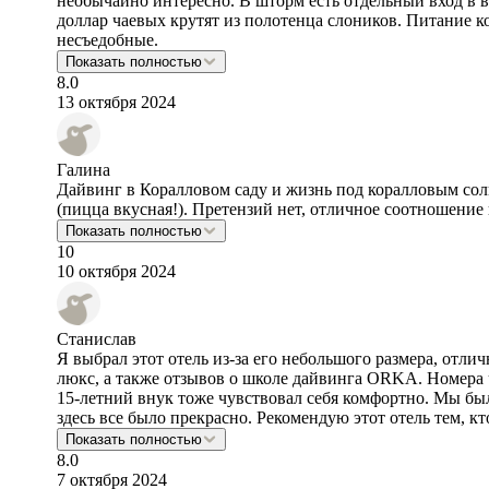
необычайно интересно. В шторм есть отдельный вход в в
доллар чаевых крутят из полотенца слоников. Питание 
несъедобные.
Показать полностью
8.0
13 октября 2024
Галина
Дайвинг в Коралловом саду и жизнь под коралловым со
(пицца вкусная!). Претензий нет, отличное соотношение 
Показать полностью
10
10 октября 2024
Станислав
Я выбрал этот отель из-за его небольшого размера, отл
люкс, а также отзывов о школе дайвинга ORKA. Номера 
15-летний внук тоже чувствовал себя комфортно. Мы был
здесь все было прекрасно. Рекомендую этот отель тем, кто
Показать полностью
8.0
7 октября 2024