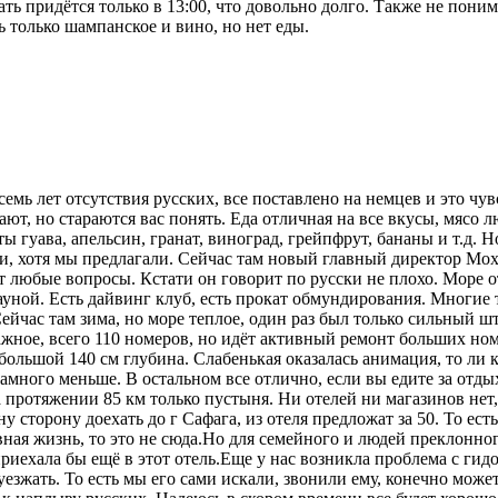
дать придётся только в 13:00, что довольно долго. Также не пони
 только шампанское и вино, но нет еды.
 семь лет отсутствия русских, все поставлено на немцев и это чув
ют, но стараются вас понять. Еда отличная на все вкусы, мясо л
ы гуава, апельсин, гранат, виноград, грейпфрут, бананы и т.д. 
ли, хотя мы предлагали. Сейчас там новый главный директор Мо
ает любые вопросы. Кстати он говорит по русски не плохо. Море 
ауной. Есть дайвинг клуб, есть прокат обмундирования. Многие 
ейчас там зима, но море теплое, один раз был только сильный ш
жное, всего 110 номеров, но идёт активный ремонт больших ном
большой 140 см глубина. Слабенькая оказалась анимация, то ли 
намного меньше. В остальном все отлично, если вы едите за отдых
 протяжении 85 км только пустыня. Ни отелей ни магазинов нет,
 сторону доехать до г Сафага, из отеля предложат за 50. То есть
вная жизнь, то это не сюда.Но для семейного и людей преклонно
риехала бы ещё в этот отель.Еще у нас возникла проблема с гид
уезжать. То есть мы его сами искали, звонили ему, конечно может