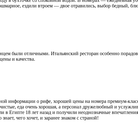
оду в бухточке со спокойной водой. В номерах — ежедневная убо
кошмарное, ездили втроем — двое отравились, выбор бедный, бл
лнцем были отличными. Итальянский ресторан особенно порадов
цены и качества.
ичной информации о рифе, хорошей цены на номера премиум-клас
чистые, еда очень хорошая, а персонал дружелюбный и услужл
и в Египте 18 лет назад и получили неоднозначные впечатления
 знает, чего хочет, и заранее знаком с страной!