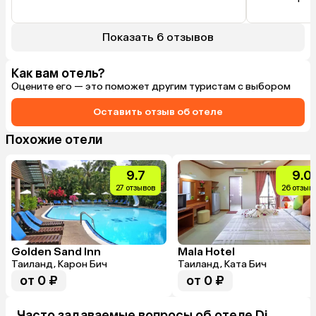
массажного с
полотенец то
брать обеща
Показать 6 отзывов
так и не поня
рядом с оте
назвать с тру
Как вам отель?
пляж Патонг.
Оцените его — это поможет другим туристам с выбором
нас бесил ве
утра петухи 
Оставить отзыв об отеле
Похожие отели
9.7
9.0
27 отзывов
26 отзыв
Golden Sand Inn
Mala Hotel
Таиланд, Карон Бич
Таиланд, Ката Бич
от 0 ₽
от 0 ₽
Часто задаваемые вопросы об отеле Di