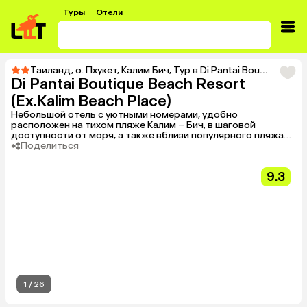
Туры
Отели
Таиланд
,
о. Пхукет
,
Калим Бич
,
Тур в Di Pantai Boutique Beach Resort (Ex.Kalim Beach Place)
Di Pantai Boutique Beach Resort
(Ex.Kalim Beach Place)
Небольшой отель с уютными номерами, удобно
расположен на тихом пляже Калим – Бич, в шаговой
доступности от моря, а также вблизи популярного пляжа
Патонг. Рекомендуем для отдыха молодежи и пар без
Поделиться
детей.
9.3
1
/
26