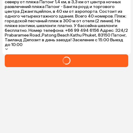
северу от пляжа Патонг 1,4 км, в 3,3 км от центра ночных
развлечений пляжа Патонг - Бангла роуд и торгового
центра Джанглцейлон, в 40 км от аэропорта. Состоит из
одного четырехэтажного здания. Всего 40 номеров. Пляж:
городской песчаный пляж в 300 м от отеля (2 линия). На
пляже зонтики, шезлонги: платно. У бассейна шезлонги:
бесплатно. Номер телефона: +66 99 494 6156 Адрес: 324/2
Prabaramee Road.,Patong Beach Kathu Phuket, 83150 Патонг,
Таиланд Депозит в день заезда! Заселение с 15:00 Выезд
до 10:00