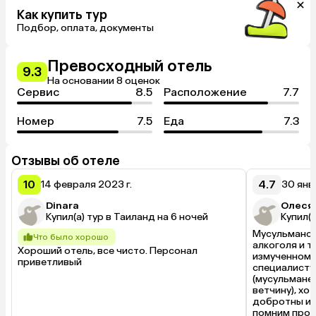
Как купить тур
Подбор, оплата, документы
Превосходный отель
9.3
На основании 8 оценок
Сервис
8.5
Расположение
7.7
Номер
7.5
Еда
7.3
Отзывы об отеле
10
4.7
14 февраля 2023 г.
30 янва
Dinara
Олеся 
Купил(а) тур в Таиланд на 6 ночей
Купил(а
Мусульмански
Что было хорошо
алкоголя и т
Хороший отель, все чисто. Персонал 
измученному
приветливый
специалисту.
(мусульмане 
ветчину), хо
добротны и ц
помним про о