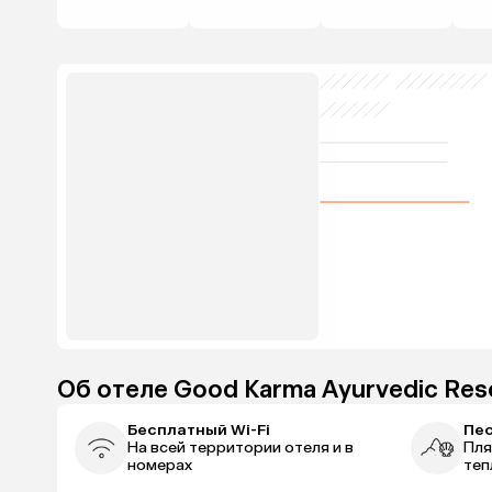
Об отеле Good Karma Ayurvedic Res
Бесплатный Wi-Fi
Пе
На всей территории отеля и в
Пля
номерах
теп