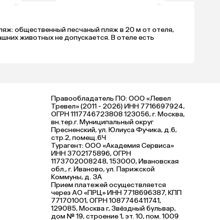
Пляж: общественный песчаный пляж в 20 м от отеля,
ашних животных не допускается. В отеле есть
Правообладатель ПО: ООО «Левел
Тревел» (2011 - 2026) ИНН 7716697924,
ОГРН 1117746723808 123056, г. Москва,
вн.тер.г. Муниципальный округ
Пресненский, ул. Юлиуса Фучика, д.6,
стр.2, помещ.6Ч
Турагент: ООО «Академия Сервиса»
ИНН 3702175896, ОГРН
1173702008248, 153000, Ивановская
обл., г. Иваново, ул. Парижской
Коммуны, д. ЗА
Прием платежей осуществляется
через АО «ПРЦ» ИНН 7718696387, КПП
771701001, ОГРН 1087746411741,
129085, Москва г, Звёздный бульвар,
дом № 19, строение 1, эт. 10, пом. 1009