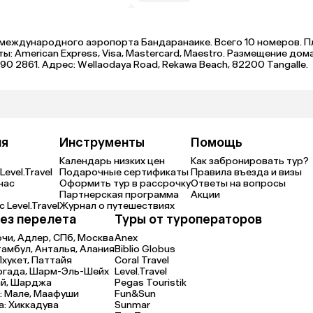
 от международного аэропорта Бандаранаике. Всего 10 номеров. 
: American Express, Visa, Mastercard, Maestro. Размещение дом
0 2861. Адрес: Wellaodaya Road, Rekawa Beach, 82200 Tangalle.
ия
Инструменты
Помощь
Календарь низких цен
Как забронировать тур?
Level.Travel
Подарочные сертификаты
Правила въезда и визы
нас
Оформить тур в рассрочку
Ответы на вопросы
Партнерская программа
Акции
 Level.Travel
Журнал о путешествиях
ез перелета
Туры от туроператоров
очи,
Адлер,
СПб,
Москва
Anex
тамбул,
Анталья,
Алания
Biblio Globus
Пхукет,
Паттайя
Coral Travel
ргада,
Шарм-Эль-Шейх
Level.Travel
й,
Шарджа
Pegas Touristik
:
Мале,
Маафуши
Fun&Sun
а:
Хиккадува
Sunmar