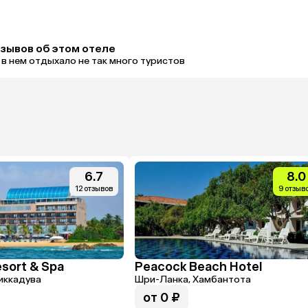
тзывов об этом отеле
 в нем отдыхало не так много туристов
6.7
8.0
12 отзывов
9 отзыв
sort & Spa
Peacock Beach Hotel
иккадува
Шри-Ланка, Хамбантота
от 0 ₽