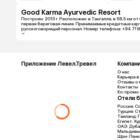
Good Karma Ayurvedic Resort
Построен: 2013 г. Расположен: в Тангалле, в 58,5 км
первая береговая линия. Принимаемые кредитные карты
русскоговорящий персонал. Номер телефона: +94 71 89
Приложение Левел.Тревел
Компан
О нас
Карьера в 
Отзывы о 
Контакты
Ко-промо с
Отели б
Россия:
С
Турция:
С
Таиланд:
Египет:
Ху
ОАЭ:
Дуба
Мальдивы
Шри-Ланк