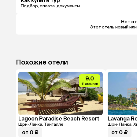
Как купить тур
Подбор, оплата, документы
Нет о
Этот отель новый или
Похожие отели
9.0
11 отзывов
Lagoon Paradise Beach Resort
Lavanga Re
Шри-Ланка, Тангалле
Шри-Ланка, Х
от 0 ₽
от 0 ₽