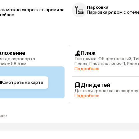
р
Парковка
сь можно скоротать время за
Парковка рядом с отел
тейлем
оложение
Пляж
Тип пляжа: Общественный, Ти
ике: 58.5 км
Песок, Пляжная линия: 1, Рас
пляжа: 20 м
Подробнее
Смотреть на карте
Для детей
Детская кроватка по запросу
Подробнее
екю