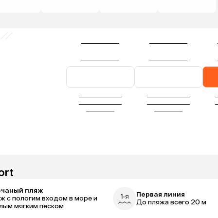
ort
счаный пляж
Первая линия
ж с пологим входом в море и
До пляжа всего 20 м
лым мягким песком