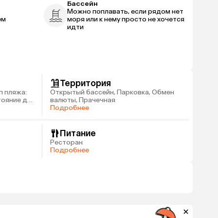
Бассейн
Можно поплавать, если рядом нет
ем
моря или к нему просто не хочется
идти
Территория
п пляжа:
Открытый бассейн, Парковка, Обмен
стояние до
валюты, Прачечная
Подробнее
Питание
Ресторан
Подробнее