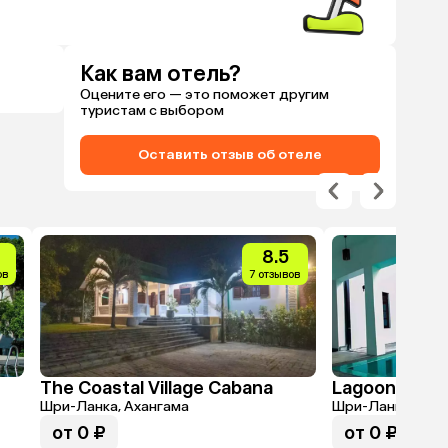
Как вам отель?
Оцените его — это поможет другим
туристам с выбором
Оставить отзыв об отеле
8.5
ов
7 отзывов
The Coastal Village Cabana
Lagoon Bouti
Шри-Ланка, Ахангама
Шри-Ланка, Тан
от 0 ₽
от 0 ₽