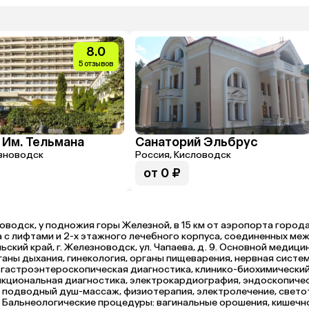
8.0
5 отзывов
 Им. Тельмана
Санаторий Эльбрус
зноводск
Россия, Кисловодск
от 0 ₽
оводск, у подножия горы Железной, в 15 км от аэропорта города
са с лифтами и 2-х этажного лечебного корпуса, соединенных ме
ский край, г. Железноводск, ул. Чапаева, д. 9. Основной медицин
аны дыхания, гинекология, органы пищеварения, нервная систе
астроэнтероскопическая диагностика, клинико-биохимический 
ункциональная диагностика, электрокардиография, эндоскопиче
, подводный душ-массаж, физиотерапия, электролечение, свето
. Бальнеологические процедуры: вагинальные орошения, кишечн