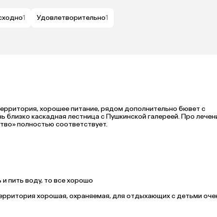
сходно
1
Удовлетворительно
1
ерритория, хорошее питание, рядом дополнительно бювет с 
ь близко каскадная лестница с Пушкинской галереей. Про лечени
пишу, так как не брали. Много экскурсий. «Цена — качество» полностью соответствует. 
и пить воду, то все хорошо
территория хорошая, охраняемая, для отдыхающих с детьми очен