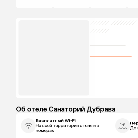
Об отеле Санаторий Дубрава
Бесплатный Wi-Fi
Пер
На всей территории отеля и в
До 
номерах