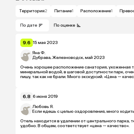
Территория
2
Питание
1
Расположение
1
Прево
По дате
По оценке
9.6
15 мая 2023
Яна Ф.
Дубрава, Железноводск, май 2023
Очень хорошее расположение санатория, ухоженная т
минеральной водой, в шаговой доступности парк, очен
6.8
6 июня 2019
Любовь Я.
Если едешь с целью оздоровления, много ходить 
Отель находится в удалении от центрального парка, 
удобно. В общем, соответствует «цена — качество». 