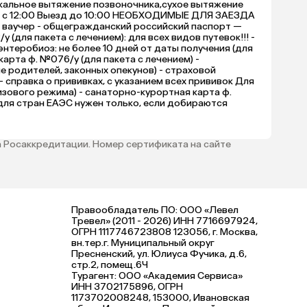
икальное вытяжение позвоночника,сухое вытяжение
ение с 12:00 Выезд до 10:00 НЕОБХОДИМЫЕ ДЛЯ ЗАЕЗДА
- ваучер - общегражданский российский паспорт —
для пакета с лечением): для всех видов путевок!!! -
энтеробиоз: не более 10 дней от даты получения (для
арта ф. №076/у (для пакета с лечением) -
е родителей, законных опекунов) - страховой
 справка о прививках, с указанием всех прививок Для
визового режима) - санаторно-курортная карта ф.
 (для стран ЕАЭС нужен только, если добираются
 Росаккредитации. Номер сертификата на сайте
Правообладатель ПО: ООО «Левел
Тревел» (2011 - 2026) ИНН 7716697924,
ОГРН 1117746723808 123056, г. Москва,
вн.тер.г. Муниципальный округ
Пресненский, ул. Юлиуса Фучика, д.6,
стр.2, помещ.6Ч
Турагент: ООО «Академия Сервиса»
ИНН 3702175896, ОГРН
1173702008248, 153000, Ивановская