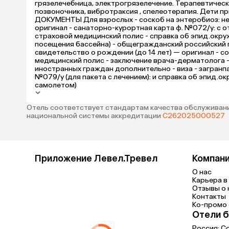
грязелечебница, электрогрязелечение. Терапевтическ
позвоночника, вибротраксия , спелеотерапия. Дети п
ДОКУМЕНТЫ Для взрослых - соскоб на энтеробиоз: не 
оригинал - санаторно-курортная карта ф. №072/у: с о
страховой медицинский полис - справка об эпид.окруже
посещения бассейна) - общегражданский российский па
свидетельство о рождении (до 14 лет) — оригинал - с
медицинский полис - заключение врача-дерматолога - 
иностранных граждан дополнительно - виза - загранпа
№079/у (для пакета с лечением): и справка об эпид.ок
самолетом)
Отель соответствует стандартам качества обслуживани
национальной системы аккредитации
С262025000527
Приложение Левел.Тревел
Компан
О нас
Карьера в 
Отзывы о 
Контакты
Ко-промо с
Отели б
Россия:
С