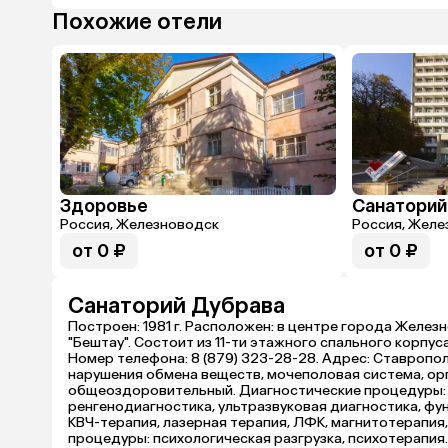
Похожие отели
Здоровье
Санаторий
Россия, Железноводск
Россия, Желе
от 0 ₽
от 0 ₽
Санаторий Дубрава
Построен: 1981 г. Расположен: в центре города Железн
"Бештау". Состоит из 11-ти этажного спального корпу
Номер телефона: 8 (879) 323-28-28. Адрес: Ставрополь
нарушения обмена веществ, мочеполовая система, орг
общеоздоровительный. Диагностические процедуры: г
ренгенодиагностика, ультразвуковая диагностика, ф
КВЧ-терапия, лазерная терапия, ЛФК, магнитотерапия
процедуры: психологическая разгрузка, психотерапия