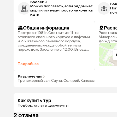
Бассейн
Ба
Можно поплавать, если рядом нет
Пог
моря или к нему просто не хочется
поч
идти
Общая информация
Расп
Построен: 1981 г, Состоит из: 11-ти
Расстояние до аэропорта
этажного спального корпуса с лифтами
Минеральн
и 2-х этажного лечебного корпуса,
до жд ста
соединенных между собой теплым
переходом, Заселение с: 12:00, Выезд
до: 10:00
Подробнее
Развлечения
Тренажерный зал, Сауна, Солярий, Кинозал
Как купить тур
Подбор, оплата, документы
2 отзыва