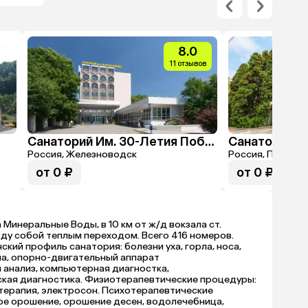
8.0
11 отзывов
Санаторий Им. 30-Летия Победы
Санаторий Р
Россия, Железноводск
Россия, Пятигор
от 0 ₽
от 0 ₽
 Минеральные Воды, в 10 км от ж/д вокзала ст.
жду собой теплым переходом. Всего 416 номеров.
ский профиль санатория: болезни уха, горла, носа,
ма, опорно-двигательный аппарат
анализ, компьютерная диагностка,
ская диагностика. Физиотерапевтические процедуры:
терапия, электросон. Психотерапевтические
ое орошение, орошение десен, водолечебница,