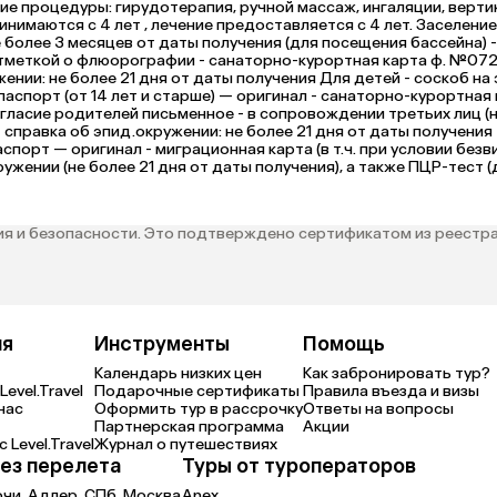
ие процедуры: гирудотерапия, ручной массаж, ингаляции, верт
ринимаются с 4 лет , лечение предоставляется с 4 лет. Засел
более 3 месяцев от даты получения (для посещения бассейна) 
тметкой о флюорографии - санаторно-курортная карта ф. №072/у (
нии: не более 21 дня от даты получения Для детей - соскоб на 
спорт (от 14 лет и старше) — оригинал - санаторно-курортная к
огласие родителей письменное - в сопровождении третьих лиц (н
справка об эпид.окружении: не более 21 дня от даты получения -
спорт — оригинал - миграционная карта (в т.ч. при условии без
ружении (не более 21 дня от даты получения), а также ПЦР-тест
я и безопасности. Это подтверждено сертификатом из реестра
ия
Инструменты
Помощь
Календарь низких цен
Как забронировать тур?
Level.Travel
Подарочные сертификаты
Правила въезда и визы
нас
Оформить тур в рассрочку
Ответы на вопросы
Партнерская программа
Акции
 Level.Travel
Журнал о путешествиях
ез перелета
Туры от туроператоров
очи,
Адлер,
СПб,
Москва
Anex