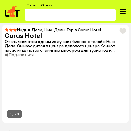
Туры
Отели
Индия
,
Дели
,
Нью-Дели
,
Тур в Corus Hotel
Corus Hotel
Отель является одним из лучших бизнес-отелей в Нью-
Дели. Он находится в центре делового центра Коннот-
плэйс и является отличным выбором для туристов и
деловых делегаций со всего мира для их пребывания в
Поделиться
индийской столице. Отель предлагает для размещения
просторные, хорошо проветриваемые номера с
двуспальной или двумя односпальными кроватями. Все
номера оформлены в современном стиле, в пастельных
тонах.
1
/
28