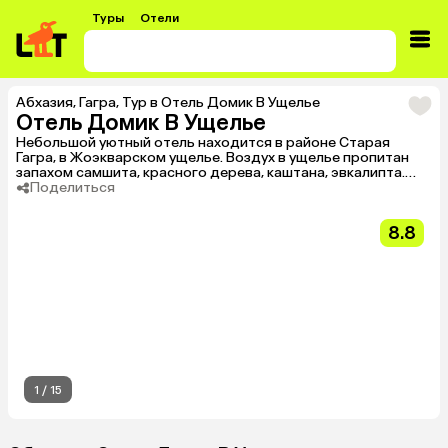
Туры
Отели
Абхазия
,
Гагра
,
Тур в Отель Домик В Ущелье
Отель Домик В Ущелье
Небольшой уютный отель находится в районе Старая
Гагра, в Жоэкварском ущелье. Воздух в ущелье пропитан
запахом самшита, красного дерева, каштана, эвкалипта.
Здесь легко можно насладиться нетронутой природой и
Поделиться
прохладой чистой горной реки. Прекрасно подходит для
любителей природы и спокойного уединенного отдыха.
8.8
1
/
15