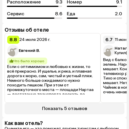
Расположение
9.3
Номер
9.1
Сервис
8.6
Еда
2.0
Отзывы об отеле
8.8
6.7
24 июля 2026 г.
11 июня
Наталь
Евгений В.
Купил(а
Вид с балкон
Что было хорошо
зелень. Наро
Если с оптимизмом и любовью к жизни, то 
мешает. Конд
всё прекрасно. И ущелье, и река, и плавная 
телевизор ра
дорога к морю, сам, чистый и уютный пляж. 
Тихо и споко
Немного больше ожидаемого нужно 
мешает. Нет 
походить пешком. При этом от 
Чайник в ном
промежуточного места — площади Нартаа 
очень ненавя
— достаточно транспорта доехать до 
Море рядом,
ключевых мест: рынок Гагры, другие города и 
Кафе, столов
поселки, граница и т. д. До начала пляжа (от 
домика. Око
шоссе к морю левее) — 850 метров. 
Показать 5 отзывов
шашлык, там 
Набережная — восторг и восхищение! 
отец и сын г
Инфраструктура вписана с минимальной 
шезлонгов и 
необходимостью. В начале набережной 
Как вам отель?
где. Туалет 
может показаться дикость, необжитость. 
Оцените его — это поможет другим туристам с выбором
шикарная. Пр