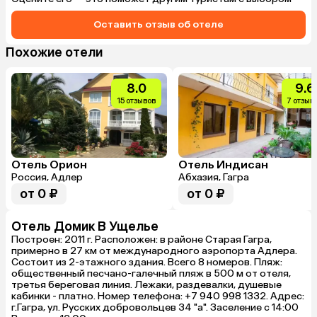
Имеет смысл пройти глубже — там и кафе, и 
на каждом ша
раздевалки… не суть. Сам гостевой дом, 
Оставить отзыв об отеле
один из старейших в ущелье, ладно скроен, 
хоть и потрепан с годами. Удобные комнаты 
со всем необходимым — туалетной/
Похожие отели
душевой, кондиционером, который 
необязателен, телевизором с российскими 
каналами, балконом и холодильничком. 
8.0
9.6
Место для авто есть во дворе. Wi-Fi 
15 отзывов
7 отзыв
бесплатный, сеть хорошо ловит. Очень в 
кайф — рядом 2 "вкусные" кафе, но одно 
вкуснее другого (не буду писать, какое) :) 
Цены тоже понравились. Спасибо хозяину, в 
начале сезона оставалось несколько 
комнат-номеров, и он предложил нам, как 
Отель Орион
Отель Индисан
договаривались, 2, вместо одной из брони, 
Россия, Адлер
Абхазия, Гагра
на выбор удобные. По доступной плате. Где 
от 0 ₽
от 0 ₽
и отдохнули славно. Спасибо.
Отель Домик В Ущелье
Построен: 2011 г. Расположен: в районе Старая Гагра,
примерно в 27 км от международного аэропорта Адлера.
Состоит из 2-этажного здания. Всего 8 номеров. Пляж:
общественный песчано-галечный пляж в 500 м от отеля,
третья береговая линия. Лежаки, раздевалки, душевые
кабинки - платно. Номер телефона: +7 940 998 1332. Адрес:
г.Гагра, ул. Русских добровольцев 34 "а". Заселение с 14:00