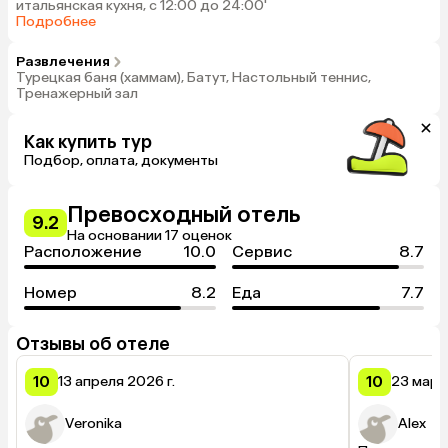
итальянская кухня, с 12:00 до 24:00'
Подробнее
Развлечения
Турецкая баня (хаммам), Батут, Настольный теннис,
Тренажерный зал
Как купить тур
Подбор, оплата, документы
Превосходный отель
9.2
На основании 17 оценок
Расположение
10.0
Сервис
8.7
Номер
8.2
Еда
7.7
Отзывы об отеле
10
10
13 апреля 2026 г.
23 март
Veronika
Alex