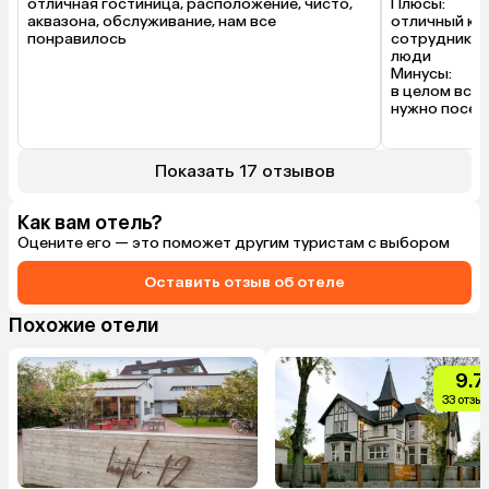
отличная гостиница, расположение, чисто, 
Плюсы:

аквазона, обслуживание, нам все 
отличный ком
понравилось
сотрудники т
люди

Минусы:

в целом всё 
нужно посет
Показать 17 отзывов
Как вам отель?
Оцените его — это поможет другим туристам с выбором
Оставить отзыв об отеле
Похожие отели
9.7
33 отзы