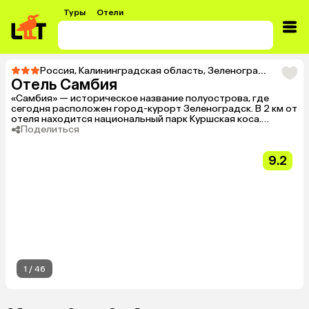
Туры
Отели
Россия
,
Калининградская область
,
Зеленоградский район
Отель Самбия
«Самбия» — историческое название полуострова, где
сегодня расположен город-курорт Зеленоградск. В 2 км от
отеля находится национальный парк Куршская коса.
Территория отеля огорожена.
Поделиться
9.2
1
/
46