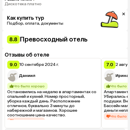
Дискотека платно
Как купить тур
Подбор, оплата, документы
Превосходный отель
8.8
Отзывы об отеле
9.0
7.0
10 сентября 2024 г.
2 авгус
Даниил
Ирина
Что было хорошо
Что было 
Остановились на неделю в апартаментах со 
Апартаменты 
спальней и кухней. Номер просторный, 
Убирались еж
уборка каждый день. Расположение 
подушки. Вну
отличное, буквально 3 минуты до 
Бассейн мале
набережной и магазинов. Хорошее 
деньги непло
соотношение цена‑качество.
Что было 
Что было плохо
Кондиционер 
Ночью слышно шум из близлежащих баров.
мы об этом не