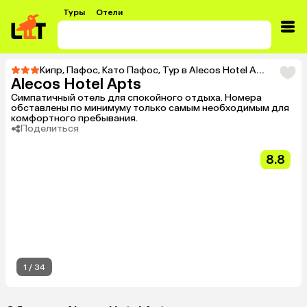
Туры
Отели
Кипр
,
Пафос
,
Като Пафос
,
Тур в Alecos Hotel Apts
Alecos Hotel Apts
Симпатичный отель для спокойного отдыха. Номера
обставлены по минимуму только самым необходимым для
комфортного пребывания.
Поделиться
8.8
1
/
34