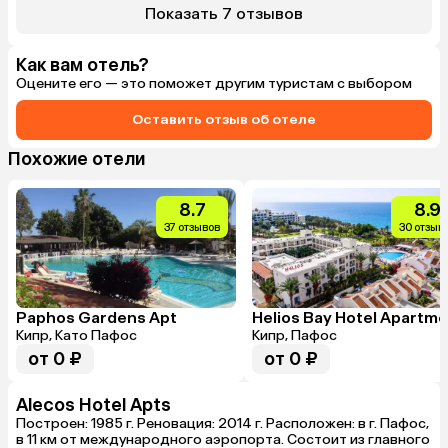
базовая пос
Показать 7 отзывов
и губки. Рай
баров, но из‑
Как вам отель?
Оцените его — это поможет другим туристам с выбором
Оставить отзыв об отеле
Похожие отели
8.7
8.9
37 отзывов
30 отзыв
Paphos Gardens Apt
Кипр, Като Пафос
Кипр, Пафос
от 0 ₽
от 0 ₽
Alecos Hotel Apts
Построен: 1985 г. Реновация: 2014 г. Расположен: в г. Пафос,
в 11 км от международного аэропорта. Состоит из главного