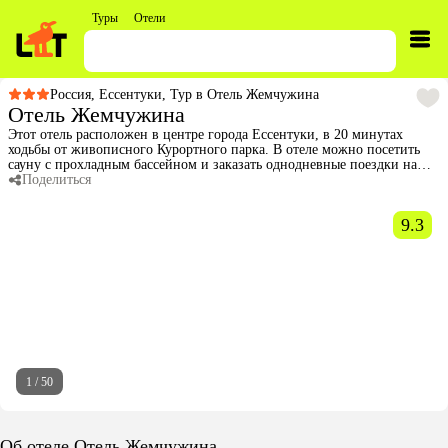
Туры
Отели
Россия
,
Ессентуки
,
Тур в Отель Жемчужина
Отель Жемчужина
Этот отель расположен в центре города Ессентуки, в 20 минутах
ходьбы от живописного Курортного парка. В отеле можно посетить
сауну с прохладным бассейном и заказать однодневные поездки на
Северный Кавказ. В оформлении номеров отеля использован
Поделиться
классический и современный стиль.
9.3
1
/
50
Об отеле Отель Жемчужина