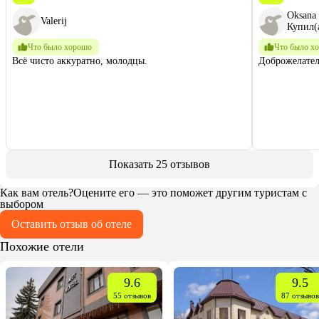
Oksana
Valerij
Купил(а
Что было хорошо
Что было х
Всё чисто аккуратно, молодцы.
Доброжелател
Показать 25 отзывов
Как вам отель?
Оцените его — это поможет другим туристам с
выбором
Оставить отзыв об отеле
Похожие отели
9.6
9.5
55 отзывов
87 отзывов