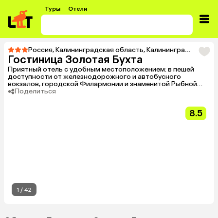
Туры
Отели
Россия
,
Калининградская область
,
Калининград
,
Тур в 
Гостиница Золотая Бухта
Приятный отель с удобным местоположением: в пешей
доступности от железнодорожного и автобусного
вокзалов, городской Филармонии и знаменитой Рыбной
деревни. Предлагает различные типы номеров, среди них
Поделиться
имеются одноместные, двухместные и улучшенные
стандартные номера, а также полулюкс-студио и полулюкс.
8.5
1
/
42