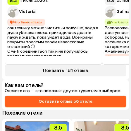
8.2
5.3
4 июля 2026 г.
25 июня
Victoria
Galina
Что было плохо
Что было 
сантехнику можно чистить и получше, вода в 
Расположени
душе убегала плохо, приходилось делать 
доступности
паузу и ждать, пока уйдёт вода. Все краны 
собором, Ры
покрыты толстым слоем известковых 
остановка о
отложений.🙄

котором мож
С wi-fi соединиться так и не получилось 
Амалиенау и т
после множества попыток.
Что было 
Слышимость и
если Вы чутк
Показать 181 отзыв
ночные разго
необходимы.
Если спите с
Как вам отель?
мешать

Оцените его — это поможет другим туристам с выбором
шумы от ули
Уборка номер
производится
Оставить отзыв об отеле
Завтрак в го
завтракать в
Похожие отели
вкуснее.
8.5
8.5