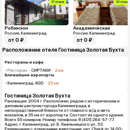
31 отзыв
20 отзыв
Робинзон
Академическая
Россия, Калининград
Россия, Калининград
от 0 ₽
от 0 ₽
Расположение отеля Гостиница Золотая Бухта
Рестораны и кафе
Ресторан
·
СИРТАКИ
·
2 км
Ближайшие аэропорты
Калининград, KGD
·
23 км
Гостиница Золотая Бухта
Реновация: 2004 г. Расположен: рядом с историческим и
деловым центром города Калининграда, в
непосредственной близости от главного ж/д и авто
вокзалов, в 35 км от аэропорта. Состоит из одного здания.
Всего 55 номеров. Номер телефона: 8 (401) 264-57-77.
Адрес: г. Калининград, ул. Б. Хмельницкого ул., 53.
Размещение с домашними животными: нет. Check-in: 14:00-