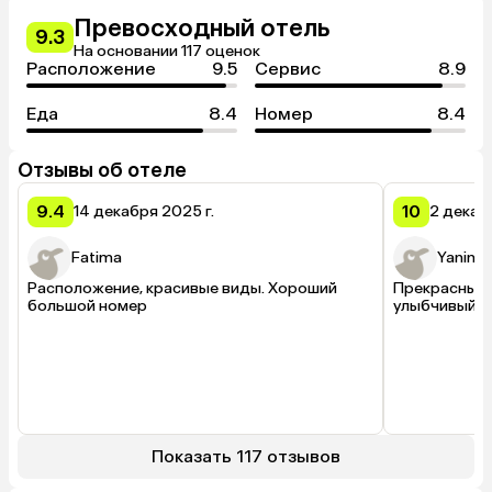
Превосходный отель
9.3
На основании 117 оценок
Расположение
9.5
Сервис
8.9
Еда
8.4
Номер
8.4
Отзывы об отеле
9.4
10
14 декабря 2025 г.
2 декаб
Fatima
Yanina
Расположение, красивые виды. Хороший 
Прекрасный в
большой номер
улыбчивый п
Показать 117 отзывов