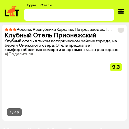
Туры
Отели
Россия
,
Республика Карелия
,
Петрозаводск
,
Тур в Клубный Отель Прионежский
Клубный Отель Прионежский
Клубный отель в тихом историческом районе города, на
берегу Онежского озера. Отель предлагает
комфортабельные номера и апартаменты, а в ресторане
подают блюда европейской кухни.
Поделиться
9.3
1
/
46