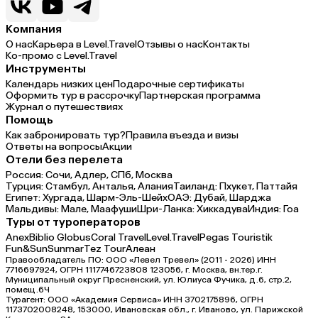
Компания
О нас
Карьера в Level.Travel
Отзывы о нас
Контакты
Ко-промо с Level.Travel
Инструменты
Календарь низких цен
Подарочные сертификаты
Оформить тур в рассрочку
Партнерская программа
Журнал о путешествиях
Помощь
Как забронировать тур?
Правила въезда и визы
Ответы на вопросы
Акции
Отели без перелета
Россия:
Сочи,
Адлер,
СПб,
Москва
Турция:
Стамбул,
Анталья,
Алания
Таиланд:
Пхукет,
Паттайя
Египет:
Хургада,
Шарм-Эль-Шейх
ОАЭ:
Дубай,
Шарджа
Мальдивы:
Мале,
Маафуши
Шри-Ланка:
Хиккадува
Индия:
Гоа
Туры от туроператоров
Anex
Biblio Globus
Coral Travel
Level.Travel
Pegas Touristik
Fun&Sun
Sunmar
Tez Tour
Алеан
Правообладатель ПО: ООО «Левел Тревел» (2011 - 2026) ИНН
7716697924, ОГРН 1117746723808 123056, г. Москва, вн.тер.г.
Муниципальный округ Пресненский, ул. Юлиуса Фучика, д.6, стр.2,
помещ.6Ч
Турагент: ООО «Академия Сервиса» ИНН 3702175896, ОГРН
1173702008248, 153000, Ивановская обл., г. Иваново, ул. Парижской