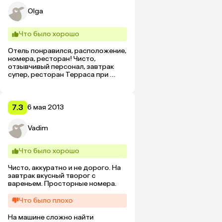
Olga
Что было хорошо
Отель понравился, расположение, 
номера, ресторан! Чисто, 
отзывчивый персонал, завтрак 
супер, ресторан Терраса при 
отель - спасибо за обслуживание 
и гостеприимство!

Всё понравилось!

Всё понравилось!
7.3
6 мая 2013
Vadim
Что было хорошо
Чисто, аккуратно и не дорого. На 
завтрак вкусный творог с 
вареньем. Просторные номера.
Что было плохо
На машине сложно найти 