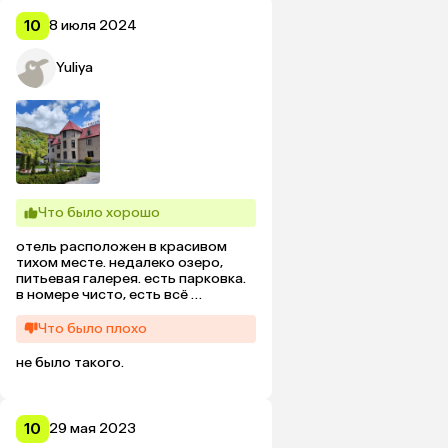
10
8 июля 2024
Yuliya
Что было хорошо
отель расположен в красивом 
тихом месте. недалеко озеро, 
питьевая галерея. есть парковка. 
в номере чисто, есть всё 
необходимое, даже халаты. 
поразил завтрак, в отеле 
Что было плохо
проживали одни, и утром нам 
накрыли целый стол. персонал 
не было такого.
вежливый, приветливый. всё очень 
понравилось))
10
29 мая 2023