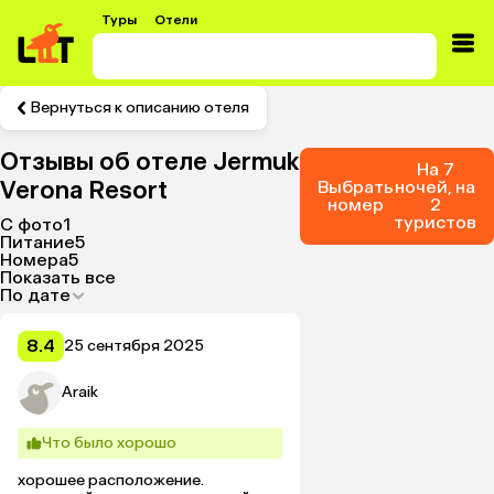
Туры
Отели
Вернуться к описанию отеля
Отзывы об отеле
Jermuk
На 7
Verona Resort
Выбрать
ночей, на
номер
2
туристов
С фото
1
Питание
5
Номера
5
Показать все
По дате
8.4
25 сентября 2025
Araik
Что было хорошо
хорошее расположение. 