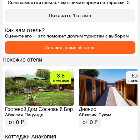
Сочи самостоятельно, чем с ними и время не теряешь. С 
вылетом в 20:00, в 15:30 уже привезли в аэропорт... 
Показать 1 отзыв
Как вам отель?
Оцените его — это поможет другим туристам с выбором
Оставить отзыв об отеле
Похожие отели
8.8
6.8
6 отзывов
3 отзы
Гостевой Дом Сосновый Бор
Дионис
Абхазия, Пицунда
Абхазия, Сухум
от 0 ₽
от 0 ₽
Коттеджи Анакопия