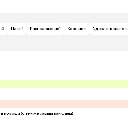
н
3
Пляж
1
Расположение
1
Хорошо
4
Удовлетворител
в помощи (с тем же самым вай фаем)