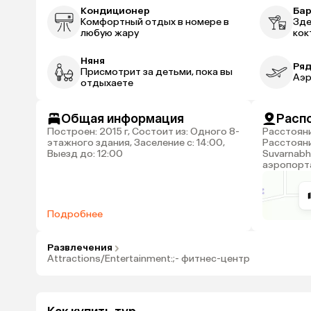
Кондиционер
Ба
Комфортный отдых в номере в
Зде
любую жару
кок
Няня
Ряд
Присмотрит за детьми, пока вы
Аэр
отдыхаете
Общая информация
Расп
Построен: 2015 г, Состоит из: Одного 8-
Расстояние до центра города: 2.8 км,
этажного здания, Заселение с: 14:00,
Расстояни
Выезд до: 12:00
Suvarnabh
аэропорта
Подробнее
Развлечения
Attractions/Entertainment:;- фитнес-центр