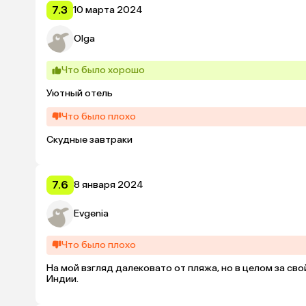
7.3
10 марта 2024
Olga
Что было хорошо
Уютный отель
Что было плохо
Скудные завтраки
7.6
8 января 2024
Evgenia
Что было плохо
На мой взгляд далековато от пляжа, но в целом за св
Индии.