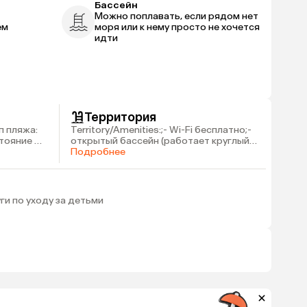
Бассейн
Можно поплавать, если рядом нет
ем
моря или к нему просто не хочется
идти
Территория
п пляжа:
Territory/Amenities:;- Wi-Fi бесплатно;-
стояние до
открытый бассейн (работает круглый
год);- ресторан («шведский стол»);-
Подробнее
снэк-бар;- камера хранения багажа;-
прачечная / химчистка;- бизнес-центр;-
лифт;- парковка
слуги по уходу за детьми