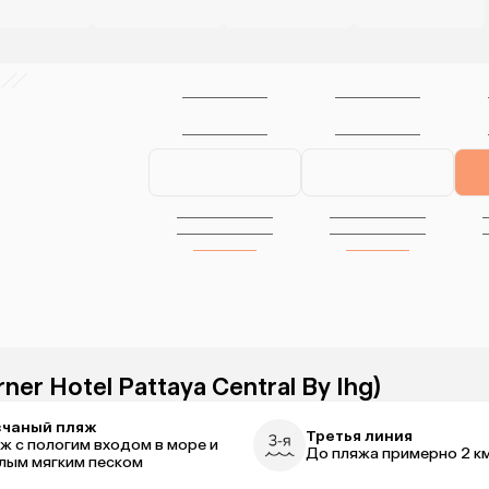
ner Hotel Pattaya Central By Ihg)
счаный пляж
Третья линия
ж с пологим входом в море и
До пляжа примерно 2 к
лым мягким песком