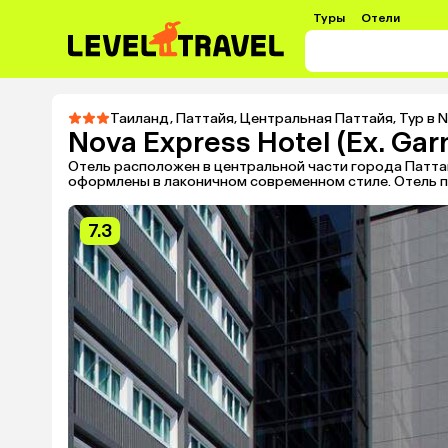
Туры
Отели
Таиланд
,
Паттайя
,
Центральная Паттайя
,
Тур в N
Nova Express Hotel (Ex. Garn
Отель расположен в центральной части города Паттай
оформлены в лаконичном современном стиле. Отель п
7.3