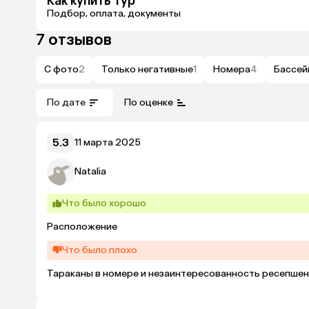
Как купить тур
Подбор, оплата, документы
7 отзывов
С фото
2
Только негативные
1
Номера
4
Бассей
По дате
По оценке
5.3
11 марта 2025
Natalia
Что было хорошо
Расположение
Что было плохо
Тараканы в номере и незаинтересованность ресепшен 