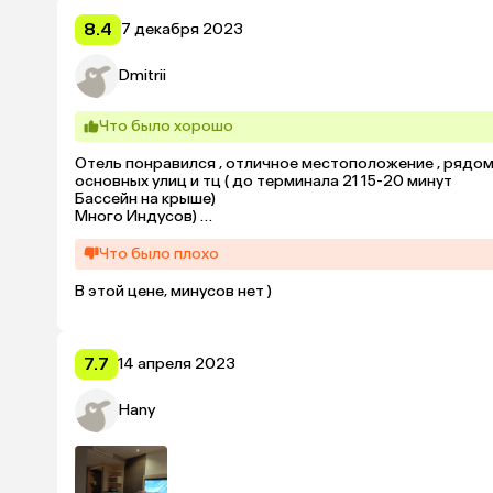
8.4
7 декабря 2023
Dmitrii
Что было хорошо
Отель понравился , отличное местоположение , рядом т
основных улиц и тц ( до терминала 21 15-20 минут

Бассейн на крыше)

Много Индусов) 

Завтраки сытные
Что было плохо
В этой цене, минусов нет )
7.7
14 апреля 2023
Hany