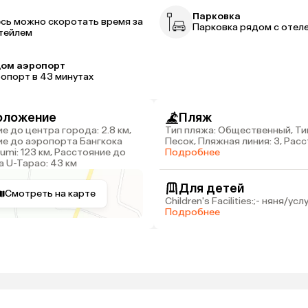
р
Парковка
сь можно скоротать время за
Парковка рядом с отел
тейлем
ом аэропорт
опорт в 43 минутах
оложение
Пляж
Тип пляжа: Общественный, Ти
е до аэропорта Бангкока
Песок, Пляжная линия: 3, Рас
umi: 123 км, Расстояние до
пляжа: 2 км
Подробнее
 U-Tapao: 43 км
Для детей
Смотреть на карте
Children's Facilities:;- няня/у
Подробнее