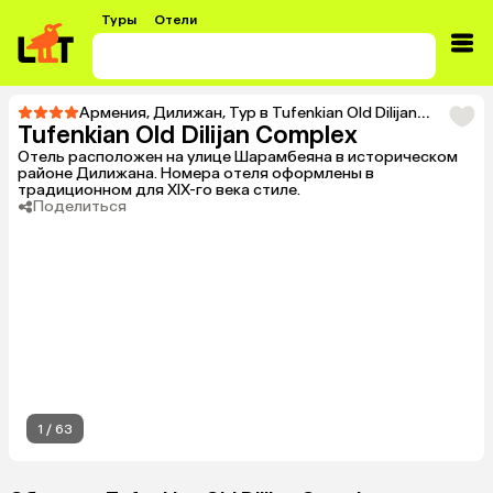
Туры
Отели
Армения
,
Дилижан
,
Тур в Tufenkian Old Dilijan Complex
Tufenkian Old Dilijan Complex
Отель расположен на улице Шарамбеяна в историческом
районе Дилижана. Номера отеля оформлены в
традиционном для XIX-го века стиле.
Поделиться
1
/
63