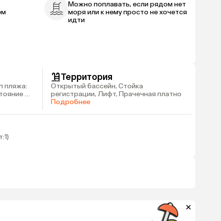
Можно поплавать, если рядом нет
ем
моря или к нему просто не хочется
идти
Территория
п пляжа:
Открытый бассейн, Стойка
стояние до
регистрации, Лифт, Прачечная платно
Подробнее
:1)