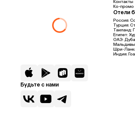
Контакты
Ко-промо с
Отели б
Россия:
С
Турция:
С
Таиланд:
Египет:
Ху
ОАЭ:
Дуба
Мальдивы
Шри-Ланк
Индия:
Гоа
Будьте с нами