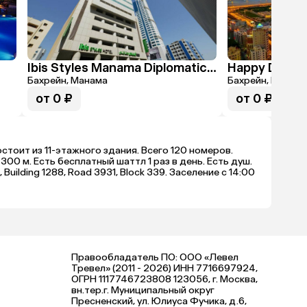
Ibis Styles Manama Diplomatic Area
Happy Days H
Бахрейн, Манама
Бахрейн, Манам
от 0 ₽
от 0 ₽
остоит из 11-этажного здания. Всего 120 номеров.
00 м. Есть бесплатный шаттл 1 раз в день. Есть душ.
uilding 1288, Road 3931, Block 339. Заселение с 14:00
Правообладатель ПО: ООО «Левел
Тревел» (2011 - 2026) ИНН 7716697924,
ОГРН 1117746723808 123056, г. Москва,
вн.тер.г. Муниципальный округ
Пресненский, ул. Юлиуса Фучика, д.6,