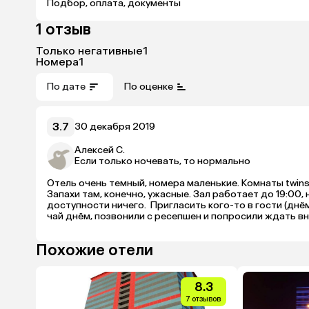
Подбор, оплата, документы
1 отзыв
Только негативные
1
Номера
1
По дате
По оценке
3.7
30 декабря 2019
Алексей С.
Если только ночевать, то нормально
Отель очень темный, номера маленькие. Комнаты twins 
Запахи там, конечно, ужасные. Зал работает до 19:00, 
доступности ничего.  Пригласить кого-то в гости (днём
чай днём, позвонили с ресепшен и попросили ждать вниз
Похожие отели
8.3
7 отзывов