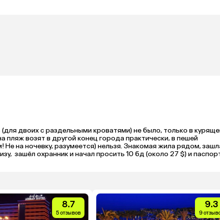
(для двоих с раздельными кроватями) не было, только в курящей
на пляж возят в другой конец города практически, в пешей 
! Не на ночевку, разумеется) нельзя. Знакомая жила рядом, зашла
у,  зашёл охранник и начал просить 10 бд (около 27 $) и паспорт.
Оформить 3-го в номер. Словом, в принципе нормально, но возвращаться нет желания. 
8.7
9.3
5 отзывов
9 отзыв