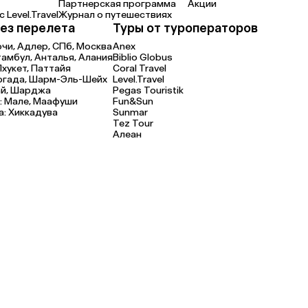
Партнерская программа
Акции
 Level.Travel
Журнал о путешествиях
ез перелета
Туры от туроператоров
очи,
Адлер,
СПб,
Москва
Anex
тамбул,
Анталья,
Алания
Biblio Globus
Пхукет,
Паттайя
Coral Travel
ргада,
Шарм-Эль-Шейх
Level.Travel
й,
Шарджа
Pegas Touristik
:
Мале,
Маафуши
Fun&Sun
а:
Хиккадува
Sunmar
Tez Tour
Алеан