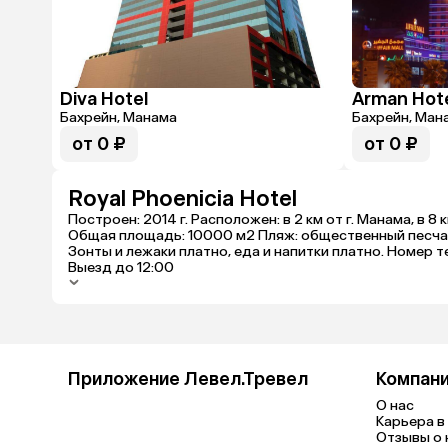
Diva Hotel
Arman Hot
Бахрейн, Манама
Бахрейн, Ман
от 0 ₽
от 0 ₽
Royal Phoenicia Hotel
Построен: 2014 г. Расположен: в 2 км от г. Манама, в 
Общая площадь: 10000 м2 Пляж: общественный песчаный
Зонты и лежаки платно, еда и напитки платно. Номер те
Выезд до 12:00
Приложение Левел.Тревел
Компан
О нас
Карьера в 
Отзывы о 