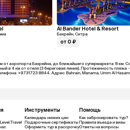
el
Al Bander Hotel & Resort
ама
Бахрейн, Ситра
от 0 ₽
8 км от аэропорта Бахрейна, до ближайшего супермаркета: 8 км. С
 в 4 км от отеля (3 береговая линия). Протяженность пляжа - 3
лефона: +9731723 8844. Адрес: Bahrain, Manama, Umm Al Hasam, B
ия
Инструменты
Помощь
Календарь низких цен
Как забронировать тур?
Level.Travel
Подарочные сертификаты
Правила въезда и визы
нас
Оформить тур в рассрочку
Ответы на вопросы