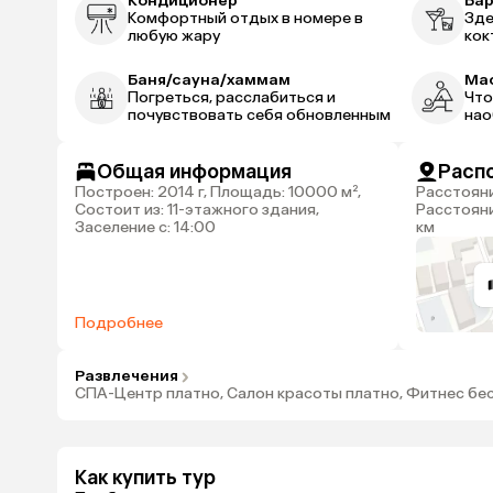
Кондиционер
Ба
Комфортный отдых в номере в
Зде
любую жару
кок
Баня/сауна/хаммам
Ма
Погреться, расслабиться и
Что
почувствовать себя обновленным
нао
Общая информация
Расп
Построен: 2014 г, Площадь: 10000 м²,
Расстояние до центра города: 2 км,
Состоит из: 11-этажного здания,
Расстояни
Заселение с: 14:00
км
Подробнее
Развлечения
СПА-Центр платно, Салон красоты платно, Фитнес бе
Как купить тур