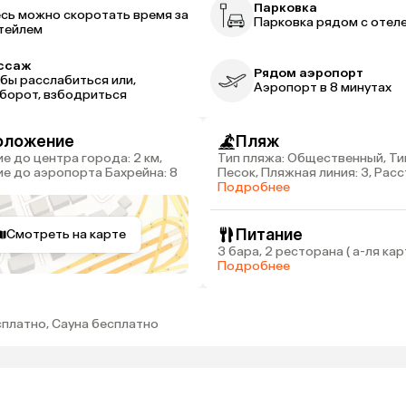
р
Парковка
сь можно скоротать время за
Парковка рядом с отел
тейлем
ссаж
Рядом аэропорт
бы расслабиться или,
Аэропорт в 8 минутах
борот, взбодриться
оложение
Пляж
Тип пляжа: Общественный, Ти
е до аэропорта Бахрейна: 8
Песок, Пляжная линия: 3, Рас
пляжа: 4 км
Подробнее
Питание
Смотреть на карте
3 бара, 2 ресторана ( а-ля карт
Подробнее
сплатно, Сауна бесплатно