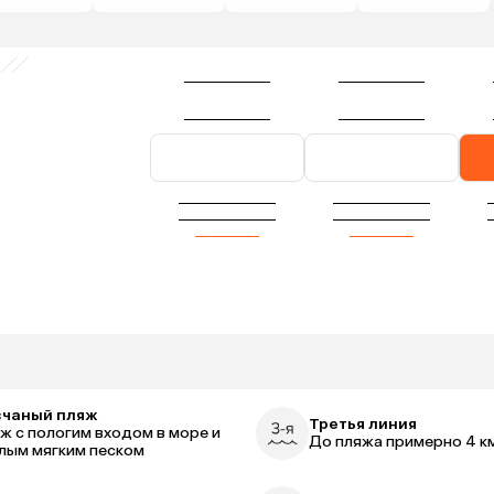
счаный пляж
Третья линия
ж с пологим входом в море и
До пляжа примерно 4 к
лым мягким песком