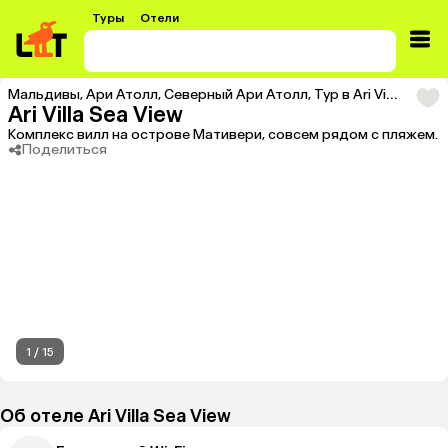
Туры
Отели
Мальдивы
,
Ари Атолл
,
Северный Ари Атолл
,
Тур в Ari Villa Sea View
Ari Villa Sea View
Комплекс вилл на острове Мативери, совсем рядом с пляжем.
Поделиться
1
/
15
Об отеле Ari Villa Sea View