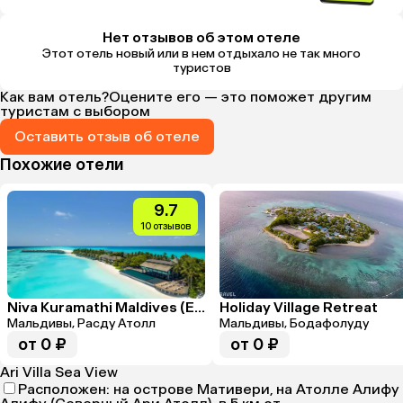
Нет отзывов об этом отеле
Этот отель новый или в нем отдыхало не так много
туристов
Как вам отель?
Оцените его — это поможет другим
туристам с выбором
Оставить отзыв об отеле
Похожие отели
9.7
10 отзывов
Niva Kuramathi Maldives (Ex.Kuramathi Maldives)
Holiday Village Retreat
Мальдивы, Расду Атолл
Мальдивы, Бодафолуду
от 0 ₽
от 0 ₽
Ari Villa Sea View
Расположен: на острове Мативери, на Атолле Алифу