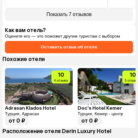
Уборка очень
белье меняли
Интернет в но
Показать 7 отзывов
плохо ловит. 

Завтраки скр
Как вам отель?
Оцените его — это поможет другим туристам с выбором
Оставить отзыв об отеле
Похожие отели
10
10
4 отзыва
5 отзыв
Adrasan Klados Hotel
Doc's Hotel Kemer
Турция, Адрасан
Турция, Кемер - центр
от 0 ₽
от 0 ₽
Расположение отеля Derin Luxury Hotel