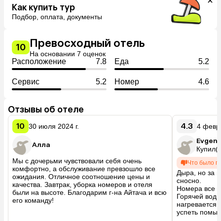
Как купить тур
Подбор, оплата, документы
Превосходный отель
10
На основании 7 оценок
Расположение
7.8
Еда
5.2
Сервис
5.2
Номер
4.6
Отзывы об отеле
10
4.3
30 июля 2024 г.
4 февра
Evgeni
Алла
Купил(а
Мы с дочерьми чувствовали себя очень 
Что было п
комфортно, а обслуживание превзошло все 
Дыра, но за 
ожидания. Отличное соотношение цены и 
сносно. 

качества. Завтрак, уборка номеров и отеля 
Номера все ст
были на высоте. Благодарим г-на Айтача и всю 
Горячей воды 
его команду!
нагревается т
успеть помыть