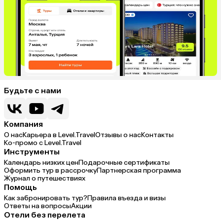
Будьте с нами
Компания
О нас
Карьера в Level.Travel
Отзывы о нас
Контакты
Ко-промо с Level.Travel
Инструменты
Календарь низких цен
Подарочные сертификаты
Оформить тур в рассрочку
Партнерская программа
Журнал о путешествиях
Помощь
Как забронировать тур?
Правила въезда и визы
Ответы на вопросы
Акции
Отели без перелета