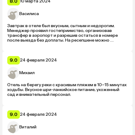
8.0
10 марта 2024
Василиса
Завтрак в отеле был вкусным, сытным и недорогим. 
Менеджер проявил гостеприимство, организовав 
трансфер в аэропорт и разрешив остаться в номере 
после выезда без доплаты. На ресепшене можно 
заказать трансфер на пляж за 500 рупий с человека.
9.0
24 февраля 2024
Михаил
Отель на берегу реки с красивым пляжем в 10–15 минутах 
ходьбы. Вкусное шри-ланкийское питание, ухоженный 
сад и внимательный персонал.
9.0
24 февраля 2024
Виталий