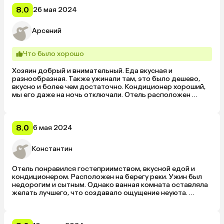
8.0
26 мая 2024
Арсений
Что было хорошо
Хозяин добрый и внимательный. Еда вкусная и 
разнообразная. Также ужинали там, это было дешево, 
вкусно и более чем достаточно. Кондиционер хороший, 
мы его даже на ночь отключали. Отель расположен 
прямо на берегу реки.
8.0
6 мая 2024
Константин
Отель понравился гостеприимством, вкусной едой и 
кондиционером. Расположен на берегу реки. Ужин был 
недорогим и сытным. Однако ванная комната оставляла 
желать лучшего, что создавало ощущение неуюта. 
Несмотря на это, номер был комфортным и удобным.