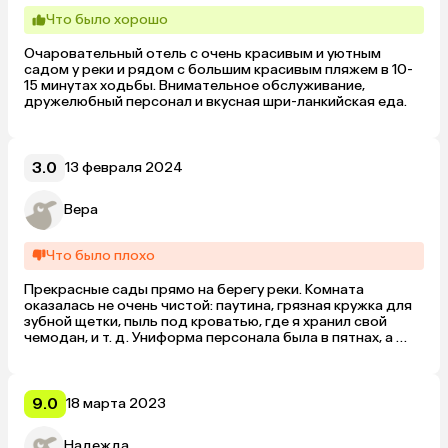
Что было хорошо
Очаровательный отель с очень красивым и уютным 
садом у реки и рядом с большим красивым пляжем в 10-
15 минутах ходьбы. Внимательное обслуживание, 
дружелюбный персонал и вкусная шри-ланкийская еда.
3.0
13 февраля 2024
Вера
Что было плохо
Прекрасные сады прямо на берегу реки. Комната 
оказалась не очень чистой: паутина, грязная кружка для 
зубной щетки, пыль под кроватью, где я хранил свой 
чемодан, и т. д. Униформа персонала была в пятнах, а 
скатерти не менялись между гостями. В номере 
отсутствовали элементарные удобства, такие как 
холодильник, чайник или питьевая вода.
9.0
18 марта 2023
Надежда