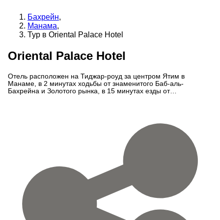
Бахрейн
,
Манама
,
Тур в Oriental Palace Hotel
Oriental Palace Hotel
Отель расположен на Тиджар-роуд за центром Ятим в
Манаме, в 2 минутах ходьбы от знаменитого Баб-аль-
Бахрейна и Золотого рынка, в 15 минутах езды от
международного аэропорта Бахрейна и дипломатической
зоны. Увлеченная команда предана своей работе, наша
дружная команда доступна 24 часа в сутки, чтобы предложить
любую помощь, которая может потребоваться.