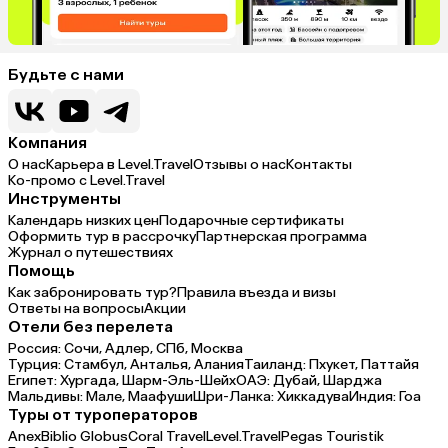
Будьте с нами
Компания
О нас
Карьера в Level.Travel
Отзывы о нас
Контакты
Ко-промо с Level.Travel
Инструменты
Календарь низких цен
Подарочные сертификаты
Оформить тур в рассрочку
Партнерская программа
Журнал о путешествиях
Помощь
Как забронировать тур?
Правила въезда и визы
Ответы на вопросы
Акции
Отели без перелета
Россия:
Сочи,
Адлер,
СПб,
Москва
Турция:
Стамбул,
Анталья,
Алания
Таиланд:
Пхукет,
Паттайя
Египет:
Хургада,
Шарм-Эль-Шейх
ОАЭ:
Дубай,
Шарджа
Мальдивы:
Мале,
Маафуши
Шри-Ланка:
Хиккадува
Индия:
Гоа
Туры от туроператоров
Anex
Biblio Globus
Coral Travel
Level.Travel
Pegas Touristik