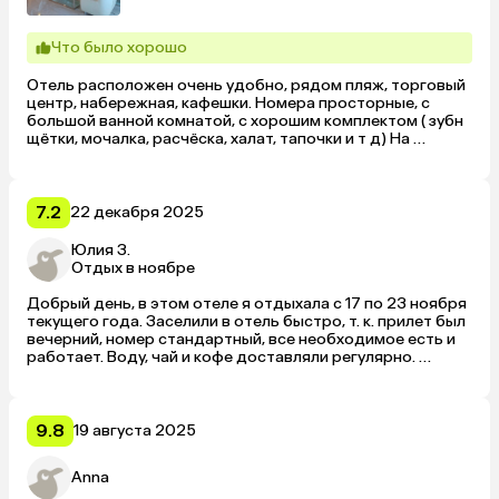
Что было хорошо
Отель расположен очень удобно, рядом пляж, торговый 
центр, набережная, кафешки. Номера просторные, с 
большой ванной комнатой, с хорошим комплектом ( зубн 
щётки, мочалка, расчёска, халат, тапочки и т д) На 
ресепшене, есть русскоговорящих сотрудник, который 
много помогал. Питание оставило двоякое впечатление. 
Завтраки, конечно, хотелось получше, но ужины 
проходят в ресторане на первом этаже, в орасивом 
7.2
22 декабря 2025
месте, с хорошим набором продуктов ( баранина в 
нескольких исполнения, вкусные супы, тортики и салаты) 
Юлия З.
Поварам особое спасибо. Вообщем отель оставил очень 
Отдых в ноябре
приятное впечатление. Рекомендую
Добрый день, в этом отеле я отдыхала с 17 по 23 ноября 
текущего года. Заселили в отель быстро, т. к. прилет был 
вечерний, номер стандартный, все необходимое есть и 
работает. Воду, чай и кофе доставляли регулярно. 
Территории у отеля нет. До городского пляжа 5 минут 
ходьбы (через дорогу), ваучер на бесплатный вход (на 
пляж) выдают на ресепшене. В 15 минутах ходьбы от 
отеля находится метро DECC (красная ветка). В отеле 
9.8
19 августа 2025
брала только завтраки, они обычные как везде (яйца, в 
разных вариантах, колбаса, сыры, хумус), кофе 
Anna
растворимый, но на ресепшене стоит кофейник с 