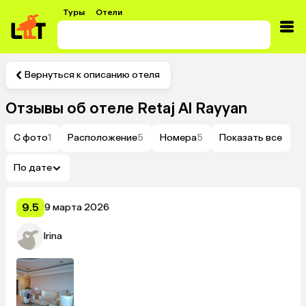
Туры
Отели
Вернуться к описанию отеля
Отзывы об отеле
Retaj Al Rayyan
С фото
1
Расположение
5
Номера
5
Показать все
По дате
9.5
9 марта 2026
Irina