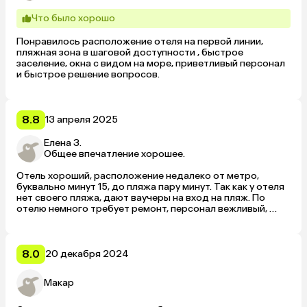
арабским кофе, заварной и очень вкусный. Отдыхом я 
осталась довольна, температура воздуха днем была 30–
Что было хорошо
32 градуса, воды 23–25. В следующий раз думаю, что 
выберу этот отель.
Понравилось расположение отеля на первой линии, 
пляжная зона в шаговой доступности , быстрое 
заселение, окна с видом на море, приветливый персонал 
и быстрое решение вопросов.
8.8
13 апреля 2025
Елена З.
Общее впечатление хорошее.
Отель хороший, расположение недалеко от метро, 
буквально минут 15, до пляжа пару минут. Так как у отеля 
нет своего пляжа, дают ваучеры на вход на пляж. По 
отелю немного требует ремонт, персонал вежливый, 
есть русскоговорящие на ресепшене. Завтраки 
нормальные, есть из чего выбрать, голодными не 
уходили. 
8.0
20 декабря 2024
Макар