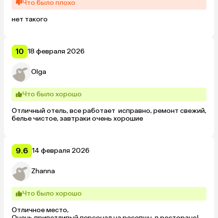
завтрак и оставили угощение в номере. Большое спасибо 
Что было плохо
за замечательный отдых в этом отеле! всем рекомендую!
нет такого
10
18 февраля 2026
Olga
Что было хорошо
Отличный отель, все работает  исправно, ремонт свежий, 
белье чистое, завтраки очень хорошие
9.6
14 февраля 2026
Zhanna
Что было хорошо
Отличное место,

Очень приветливый персонал на ресепшн, в ресторане!
