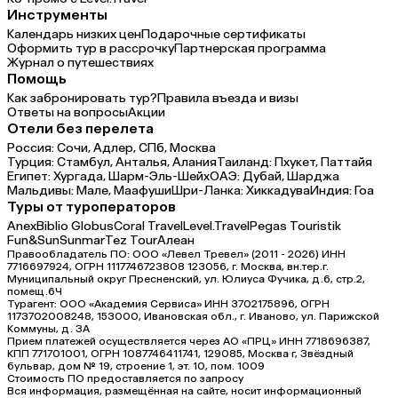
Инструменты
Календарь низких цен
Подарочные сертификаты
Оформить тур в рассрочку
Партнерская программа
Журнал о путешествиях
Помощь
Как забронировать тур?
Правила въезда и визы
Ответы на вопросы
Акции
Отели без перелета
Россия:
Сочи,
Адлер,
СПб,
Москва
Турция:
Стамбул,
Анталья,
Алания
Таиланд:
Пхукет,
Паттайя
Египет:
Хургада,
Шарм-Эль-Шейх
ОАЭ:
Дубай,
Шарджа
Мальдивы:
Мале,
Маафуши
Шри-Ланка:
Хиккадува
Индия:
Гоа
Туры от туроператоров
Anex
Biblio Globus
Coral Travel
Level.Travel
Pegas Touristik
Fun&Sun
Sunmar
Tez Tour
Алеан
Правообладатель ПО: ООО «Левел Тревел» (2011 - 2026) ИНН
7716697924, ОГРН 1117746723808 123056, г. Москва, вн.тер.г.
Муниципальный округ Пресненский, ул. Юлиуса Фучика, д.6, стр.2,
помещ.6Ч
Турагент: ООО «Академия Сервиса» ИНН 3702175896, ОГРН
1173702008248, 153000, Ивановская обл., г. Иваново, ул. Парижской
Коммуны, д. ЗА
Прием платежей осуществляется через АО «ПРЦ» ИНН 7718696387,
КПП 771701001, ОГРН 1087746411741, 129085, Москва г, Звёздный
бульвар, дом № 19, строение 1, эт. 10, пом. 1009
Стоимость ПО предоставляется по запросу
Вся информация, размещённая на сайте, носит информационный