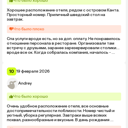
Что было хорошо
Хорошее расположение отеля, рядом с островом Канта. 
Просторный номер. Приличный шведский стол на 
завтрак.
Что было плохо
Спа услуги вроде есть, но за доп. оплату. Не понравилось 
отношение персонала в ресторане. Организовали там 
встречу с друзьями, заранее зарезервировали столики… 
вроде все ок. Когда собралась компания, началось - 
посчитать вас отдельно не можем, музыку потише 
сделать не можем, вас слишком много и вы громкие и 
вообще наш ресторан только для проживающих в отеле. 
Впервые встречаю такое отношение - оценка 2 
10
19 февраля 2026
ресторану.
Andrey
Что было хорошо
Очень удобное расположение отеля, все основные 
достопримечательности поблизости. Номер чистый и 
уютный, уборка регулярная. Завтраки выше всяких 
похвал, разнообразные и вкусные. В день рождения 
сотрудники ресторана отеля принесли кусочек торта на 