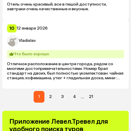
Отель очень красивый, все в пешой доступности, 
завтраки очень качественные и вкусные.
10
12 января 2026
Vladislav
Что было хорошо
Отличное расположение в центре города, рядом со 
многими достопримечательностями. Номер брал 
стандарт на двоих, был полностью укомлектован: чайная 
станция, кофемашина, утюг + гладильная доска, мини-
холодильник, халаты. Также есть вайфай при отеле, 
работает нормально, без перебоев. Большое 
разнообразие блюд на завтрак, также имеется хороший 
...
ресторан на первом этаже отеля, цены приемлемые (в 
1
2
3
4
21
среднем 3-5 тыс. на двоих, пара блюд + напитки). 
Персонал хороший, всегда готовы помочь, ответить на 
вопросы. Отличный и приятный отель, рекомендую 
однозначно.
Приложение Левел.Тревел для
удобного поиска туров