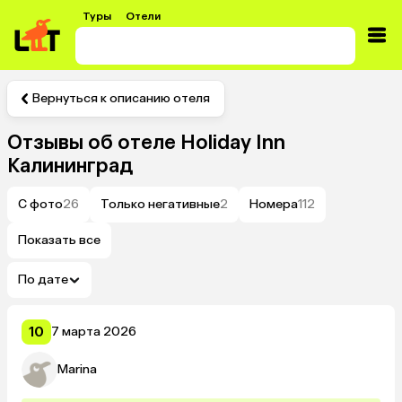
Туры
Отели
Вернуться к описанию отеля
Отзывы об отеле
Holiday Inn
Калининград
С фото
26
Только негативные
2
Номера
112
Показать все
По дате
10
7 марта 2026
Marina