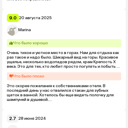
9.0
20 августа 2025
Marina
Что было хорошо
Очень тихое и уютное место в горах. Нам для отдыха как 
раз такое и надо было. Шикарный вид на горы. Красивое 
ущелье, несколько водопадов рядом, храм Крепость Х 
века. Это для тех, кто любит просто погулять и побыть на 
природе.

Что было плохо
Есть бассейн. Чистый, большой.

Прекрасные завтраки. Отзывчивый и доброжелательный 
Это скорее пожелания к собственниками отеля. В 
персонал. Я испачкала белые шорты, так мне их стирали 
последний день у нас отвалился стакан для зубных 
несколько раз, пришли спросили можно ли поставить на 
щеток в ванной. Хотелось бы еще видеть полочку для 
стирку 95 градусов, потому что на предыдущих режимах 
шампуней в душевой.

грязь не отстирывалась. За это прям отдельная 
благодарность,спасли шорты.

Постельное белье поизношено.

Очень приятная женщина Наталья обслуживала нас на 
И ещё один существенный момент. За обеды и ужины 
2.7
28 июня 2024
завтраках. Всегда улыбчивая, отзывчивая. Когда мы 
можно платить только наличкой. У нас ее почти не было и 
приходили на завтрак не полным составом, оставляла 
банкоматов поблизости тоже нет, надо специально куда 