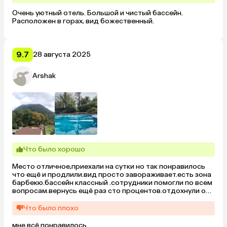
Очень уютный отель. Большой и чистый бассейн. 
Расположен в горах, вид божественный.
9.7
28 августа 2025
Arshak
Что было хорошо
Место отличное,приехали на сутки но так понравилось 
что ещё и продлили.вид просто завораживает.есть зона 
барбекю.бассейн классный .сотрудники помогли по всем 
вопросам.вернусь ещё раз сто процентов.отдохнули от 
суеты !!!всем советую!!👍
Что было плохо
мне всё понравилось..