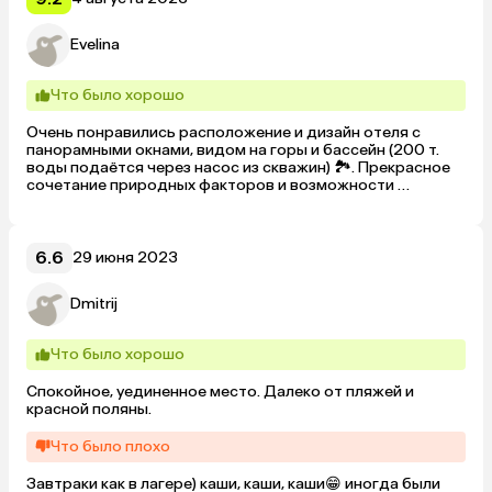
Evelina
Что было хорошо
Очень понравились расположение и дизайн отеля с 
панорамными окнами, видом на горы и бассейн (200 т. 
воды подаётся через насос из скважин) 🏞. Прекрасное 
сочетание природных факторов и возможности 
оздоровления, внимательный персонал, вкусные и 
разнообразные завтраки, травяные чаи и местный 
каштановый мёд🌰🍯, вкусная выпечка и бар, 
возможность пообедать и поужинать в уютном кафе.

6.6
29 июня 2023
Уединение и релакс.  Любителям активного отдыха 
можно открыть для себя множество опций вблизи  отеля 
Dmitrij
и в районе Красной поляны, а также посетить фестивали 
и концерты!)
Что было хорошо
Спокойное, уединенное место. Далеко от пляжей и 
красной поляны.
Что было плохо
Завтраки как в лагере) каши, каши, каши😁 иногда были 