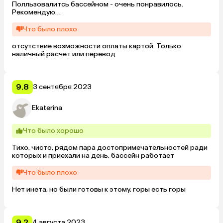
Полльзовалитсь бассейном - очень понравилось. 

Рекомендую

Жили в двухместном станларте. Номер чистый и 
просторный. Немного дует из окон, но это не проблема. 

Что было плохо
Номер просторный и оснащен всем необходимым
отсутствие возможности оплаты картой. Только 
наличный расчет или перевод
9.8
3 сентября 2023
Ekaterina
Что было хорошо
Тихо, чисто, рядом пара достопримечательностей ради 
которых и приехали на день, бассейн работает
Что было плохо
Нет инета, но были готовы к этому, горы есть горы
9.2
4 августа 2023