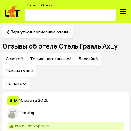
Туры
Отели
Вернуться к описанию отеля
Отзывы об отеле
Отель Грааль Ахцу
С фото
3
Только негативные
3
Бассейн
8
Показать все
По дате
9.9
15 марта 2026
Timofej
Что было хорошо