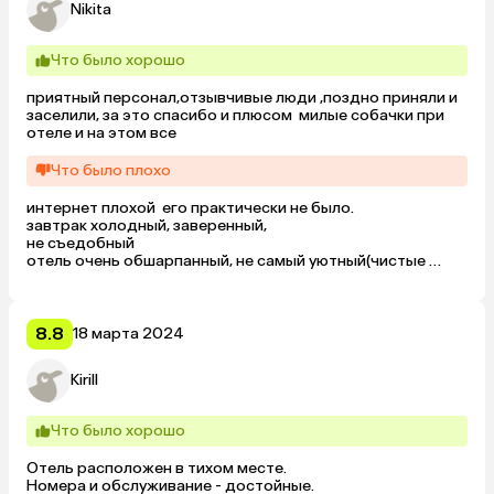
опоздавшим их порции даже когда завтрак уже 
Nikita
то ехать снимать деньги. Это неудобно. Пожалуйста, 
заканчивался. В общем, полное понимание отдыхающих.

рассмотрите возможность переводов или каких то 
других способов оплаты.
Что было хорошо
Есть коврики для йоги и место для уединения внутри 
отеля. Есть мангальная зона. Можно бесплатно 
забронировать и пожарить шашлыки. Решетки потом нам 
приятный персонал,отзывчивые люди ,поздно приняли и 
даже мыть не пришлось, все отдали персоналу.

заселили, за это спасибо и плюсом  милые собачки при 
отеле и на этом все
Рядом с отелем есть прекрасный ресторан на берегу 
горной реки и форелевая ферма.
Что было плохо
интернет плохой  его практически не было. 

завтрак холодный, заверенный, 

не съедобный

отель очень обшарпанный, не самый уютный(чистые 
простыни присутствуют)

кондиционер давно не чистили плохо работает,очень не 
удобно добираться до номера с чемоданами,почти не 
реально
8.8
18 марта 2024
Kirill
Что было хорошо
Отель расположен в тихом месте. 

Номера и обслуживание - достойные. 
