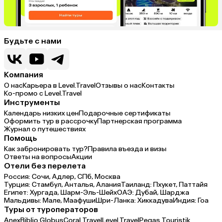
Будьте с нами
Компания
О нас
Карьера в Level.Travel
Отзывы о нас
Контакты
Ко-промо с Level.Travel
Инструменты
Календарь низких цен
Подарочные сертификаты
Оформить тур в рассрочку
Партнерская программа
Журнал о путешествиях
Помощь
Как забронировать тур?
Правила въезда и визы
Ответы на вопросы
Акции
Отели без перелета
Россия:
Сочи,
Адлер,
СПб,
Москва
Турция:
Стамбул,
Анталья,
Алания
Таиланд:
Пхукет,
Паттайя
Египет:
Хургада,
Шарм-Эль-Шейх
ОАЭ:
Дубай,
Шарджа
Мальдивы:
Мале,
Маафуши
Шри-Ланка:
Хиккадува
Индия:
Гоа
Туры от туроператоров
Anex
Biblio Globus
Coral Travel
Level.Travel
Pegas Touristik